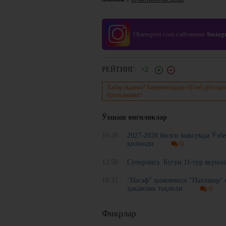
Olamsport.com сайтининг
Insta
РЕЙТИНГ:
+2
Хабар ёқдими? Биринчилардан бўлиб дўстлари
ўртоқлашинг!
Ўхшаш янгиликлар
10:28
2027-2028 йилги мавсумда Ўзбе
қилинди
0
12:58
Суперлига. Бугун 11-тур якунл
18:31
"Насаф" ҳимоячиси "Пахтакор" 
ҳакамлик таҳлили
0
Фикрлар