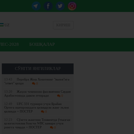
UZ
КИРИШ
ЕС-2028
БОШҚАЛАР
СЎНГГИ ЯНГИЛИКЛАР
13:43
Перейра Жош Хокитнинг "вызов"ига
"ответ" қилди
0
13:20
Жаҳон чемпиони фаолиятини Саудия
Арабистонида давом эттиради
0
12:49
UFC 331 турнири учун Брайан
Ортега иштирокидаги қизиқарли жанг эълон
қилинди + ПОСТЕР
0
12:23
Сўнгги жангини Тошкентда ўтказган
қозоғистонлик боксчи WBC камари учун
рингга чиқади + ПОСТЕР
0