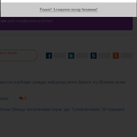
Ҳавола :
Раҳмат! Аллақачон сизлар биланман!
gram
даги саҳифасини кузатинг!
нгиз билан
кистон клублари халқаро майдонда нечта ўринга эга бўлиши эълон
анади
0
билан ўйинда четлатилиши керак эди. Суперлиганинг 10-туридаги