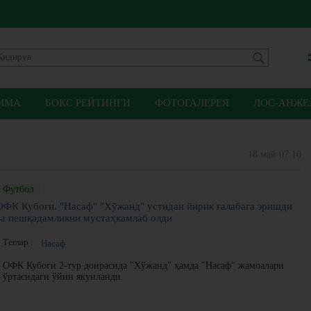
ММА
БОКС РЕЙТИНГИ
ФОТОГАЛЕРЕЯ
ЛОС-АНЖЕЛ
18 май 07:10
Футбол
ОФК Кубоги. "Насаф" "Хўжанд" устидан йирик ғалабага эришди
ва пешқадамликни мустаҳкамлаб олди
Теглар :
Насаф
ОФК Кубоги 2-тур доирасида "Хўжанд" ҳамда "Насаф" жамоалари
ўртасидаги ўйин якунланди.