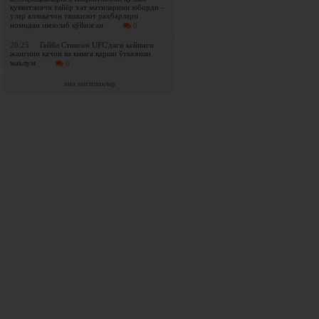
қувватловчи тайёр хат матнларини юборди –
улар аллақачон ташкилот раҳбарлари
номидан имзолаб қўйилган
0
20:25
Гейбл Стивсон UFC'даги кейинги
жангини қачон ва кимга қарши ўтказиши
маълум
0
яна янгиликлар