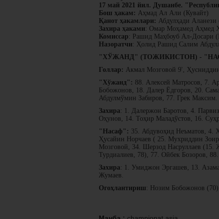
17 май 2021 йил. Душанбе. "Республи
Бош ҳакам:
Аҳмад Ал Али (Кувайт)
Қанот ҳакамлари:
Абдулҳади Аланези 
Захира ҳаками
: Омар Моҳамед Аҳмед 
Комиссар
: Рашид Маҳбоуб Ал-Досари (
Назоратчи
: Ҳолид Рашид Салим Абдулл
"ХЎЖАНД" (ТОЖИКИСТОН) - "НАС
Голлар:
Акмал Мозговой 9', Ҳусниддин
"Хўжанд":
88. Алексей Матросов, 7. А
Бобожонов, 18. Далер Ёдгоров, 20. Сам
Абдулмўмин Забиров, 77. Грек Максим.
Захира
: 1. Далержон Баротов, 4. Парви
Оҳунов, 14. Тоҳир Маладўстов, 16. Суҳ
"Насаф":
35. Абдувоҳид Неъматов, 4. Ҳ
Ҳусайин Норчаев ( 25. Мухриддин Зоиро
Мозговой, 34. Шерзод Насруллаев (15.
Турдиалиев, 78), 77. Ойбек Бозоров, 8
Захира
: 1. Умиджон Эргашев, 13. Азам
Жумаев.
Огоҳлантириш
: Нозим Бобожонов (70)
Манба :
championat.asia