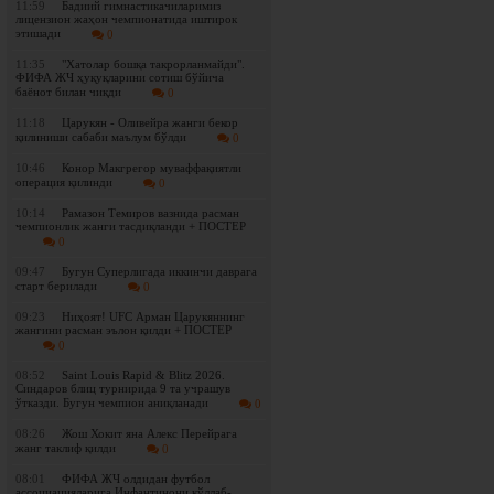
11:59
Бадиий гимнастикачиларимиз
лицензион жаҳон чемпионатида иштирок
этишади
0
11:35
"Хатолар бошқа такрорланмайди".
ФИФА ЖЧ ҳуқуқларини сотиш бўйича
баёнот билан чиқди
0
11:18
Царукян - Оливейра жанги бекор
қилиниши сабаби маълум бўлди
0
10:46
Конор Макгрегор муваффақиятли
операция қилинди
0
10:14
Рамазон Темиров вазнида расман
чемпионлик жанги тасдиқланди + ПОСТЕР
0
09:47
Бугун Суперлигада иккинчи даврага
старт берилади
0
09:23
Ниҳоят! UFC Арман Царукяннинг
жангини расман эълон қилди + ПОСТЕР
0
08:52
Saint Louis Rapid & Blitz 2026.
Синдаров блиц турнирида 9 та учрашув
ўтказди. Бугун чемпион аниқланади
0
08:26
Жош Хокит яна Алекс Перейрага
жанг таклиф қилди
0
08:01
ФИФА ЖЧ олдидан футбол
ассоциацияларига Инфантинони қўллаб-