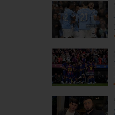
1
я
1
я
1