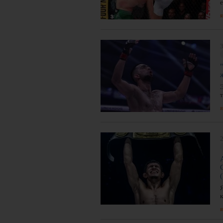
я
3
я
2
я