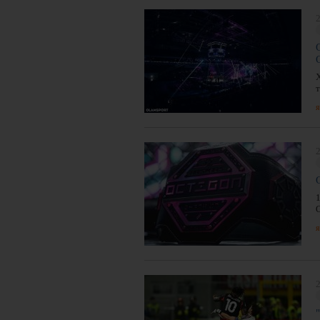
2
я
2
я
2