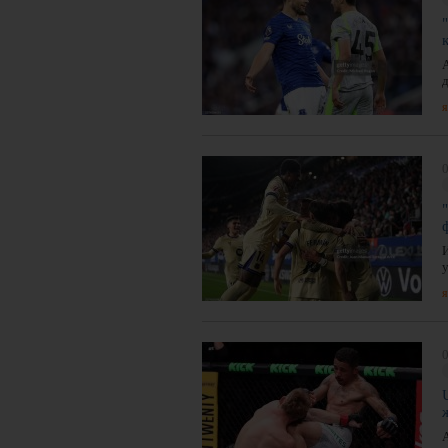
д
я
0
я
0