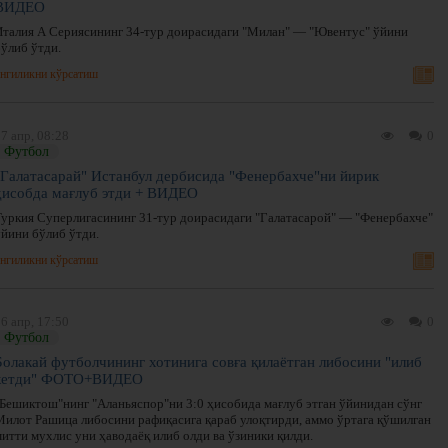
ВИДЕО
Италия А Сериясининг 34-тур доирасидаги "Милан" — "Ювентус" ўйини
бўлиб ўтди.
нгиликни кўрсатиш
7 апр, 08:28
0
Футбол
"Галатасарай" Истанбул дербисида "Фенербахче"ни йирик
ҳисобда мағлуб этди + ВИДЕО
Туркия Суперлигасининг 31-тур доирасидаги "Галатасарой" — "Фенербахче"
ўйини бўлиб ўтди.
нгиликни кўрсатиш
6 апр, 17:50
0
Футбол
Болакай футболчининг хотинига совға қилаётган либосини "илиб
кетди" ФОТО+ВИДЕО
"Бешиктош"нинг "Аланьяспор"ни 3:0 ҳисобида мағлуб этган ўйинидан сўнг
Милот Рашица либосини рафиқасига қараб улоқтирди, аммо ўртага қўшилган
митти мухлис уни ҳаводаёқ илиб олди ва ўзиники қилди.