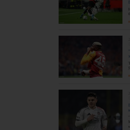
я
2
я
2