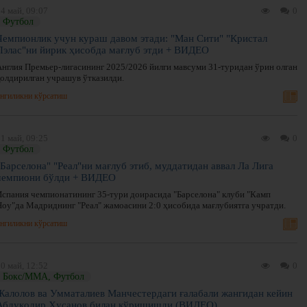
4 май, 09:07
0
Футбол
Чемпионлик учун кураш давом этади: "Ман Сити" "Кристал
Пэлас"ни йирик ҳисобда мағлуб этди + ВИДЕО
Англия Премьер-лигасининг 2025/2026 йилги мавсуми 31-туридан ўрин олган
қолдирилган учрашув ўтказилди.
нгиликни кўрсатиш
1 май, 09:25
0
Футбол
"Барселона" "Реал"ни мағлуб этиб, муддатидан аввал Ла Лига
чемпиони бўлди + ВИДЕО
Испания чемпионатининг 35-тури доирасида "Барселона" клуби "Камп
Ноу"да Мадриднинг "Реал" жамоасини 2:0 ҳисобида мағлубиятга учратди.
нгиликни кўрсатиш
0 май, 12:52
0
Бокс/ММА, Футбол
Жалолов ва Умматалиев Манчестердаги ғалабали жангидан кейин
Абдуқодир Ҳусанов билан кўришишди (ВИДЕО)