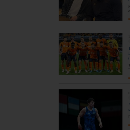
я
1
я
0
я