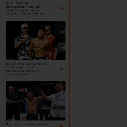
ИНТЕРВЬЮ. Икки
Президентнинг меҳрини
0
қозониб, дуосини олган
дзюдочи — Ришод Собиров
Чимаев, Темиров, Волкановски
ва бошқалар. UFC 333
0
турнирида кимлар жанг
қилиши мумкин?
Яхши хабар! Рамазон Темиров
0