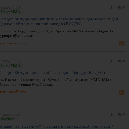
9 апр, 11:16
0
Бокс/ММА
Octagon 86 турнирининг янги марказий жанги ҳам бекор бўлди.
Одилхон қўлини синдириб олибди (ВИДЕО)
Хабарингиз бор, 1 май куни "Ҳумо Арена"да ММА бўйича Octagon 86
турнири бўлиб ўтади.
нгиликни кўрсатиш
7 апр, 10:13
0
Бокс/ММА
Octagon 86 турнири асосий жангидан айрилди (ВИДЕО)
1 май куни пойтахтимиздаги "Ҳумо Арена" мажмуасида ММА бўйича
Octagon 86 турнири бўлиб ўтади.
нгиликни кўрсатиш
7 апр, 09:52
0
Футбол
"Милан" ва "Ювентус" ўртасидаги ўйинда ҳисоб очилмади +