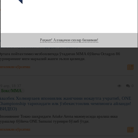
еттита муддатидан олдинги "финиш" қайд этилди.
нгиликни кўрсатиш
0 апр, 10:40
0
Бокс/ММА
Раҳмат! Аллақачон сизлар биланман!
"Сатурн" Камил "Каратэ"га қарши Octagon 86 турнири марказий
жангига муносабат билдирди (ВИДЕО)
Эртага пойтахтимиз мезбонлигида ўтадиган ММА бўйича Octagon 86
турнирининг янги марказий жанги эълон қилинди.
нгиликни кўрсатиш
9 апр, 18:37
0
Бокс/ММА
Авазбек Холмирзаев япониялик жангчини нокаутга учратиб, ONE
Championship тарихидаги илк ўзбекистонлик чемпионга айланди!
(ВИДЕО)
Япониянинг Токио шаҳридаги Ariake Arena мажмуасида аралаш якка
курашлар бўйича ONE Samurai турнири бўлиб ўтди.
нгиликни кўрсатиш