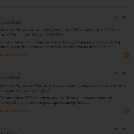
6 май, 12:14
0
Бокс/ММА
Маҳмуд Мурадов таклиф бўлса, яна UFC'га қайтадими? Бунга
унинг ўзи жавоб берди (ВИДЕО)
Ўзбекистонлик UFC собиқ жангчиси Маҳмуд Мурадов келгусида мазкур
Лигага яна қайтиши мумкинлиги тўғрисидаги саволга жавоб берди.
нгиликни кўрсатиш
5 май, 13:06
0
Бокс/ММА
Маҳмуд Мурадов Mangu Лигасида жанг қиладими? Спортчининг
ўзи жавоб берди (ВИДЕО)
Ўзбекистонлик UFC жангчиси, ҳозирда Чехияда истиқомат қилаётган
Маҳмуд Мурадов келгуси режалари билан ўртоқлашди.
нгиликни кўрсатиш
5 май, 08:33
0
Футбол