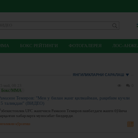
ММА
БОКС РЕЙТИНГИ
ФОТОГАЛЕРЕЯ
ЛОС-АНЖЕЛ
ЯНГИЛИКЛАРНИ САРАЛАШ
5 май, 08:23
0
Бокс/ММА
Рамазон Темиров: "Мен у билан жанг қилмайман, рақибим кучли
15 таликдан" (ВИДЕО)
Ўзбекистонлик UFC жангчиси Рамазон Темиров навбатдаги жанги бўйича
тарқалган хабарларга муносабат билдирди.
нгиликни кўрсатиш