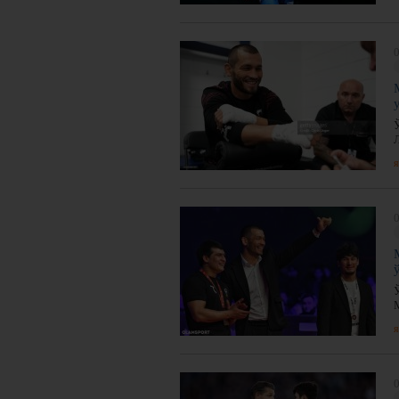
0
я
0
я
0