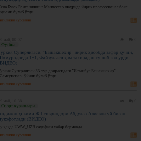
Кеча Буюк Британиянинг Манчестер шаҳрида йирик профессионал бокс
оқшоми бўлиб ўтди.
нгиликни кўрсатиш
0 май, 00:07
0
Футбол
Туркия Суперлигаси. "Башакшехир" йирик ҳисобда зафар қучди,
Шомуродовда 1+1, Файзуллаев ҳам захирадан тушиб гол урди
(ВИДЕО)
Туркия Суперлигаси 33-тур доирасидаги "Истанбул Башакшехир" —
"Самсунспор" ўйини бўлиб ўтди.
нгиликни кўрсатиш
9 май, 10:38
0
Спорт курашлари
Андижон ҳокими ЖЧ совриндори Абдулло Алиевни уй билан
мукофотлади (ВИДЕО)
Бу ҳақда UWW_UZB саҳифаси хабар бермоқда.
нгиликни кўрсатиш