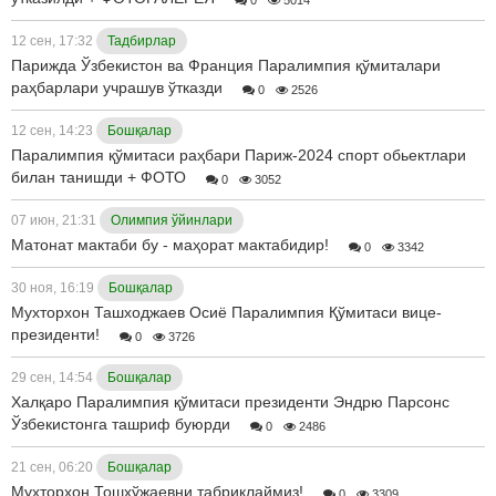
12 сен, 17:32
Тадбирлар
Парижда Ўзбекистон ва Франция Паралимпия қўмиталари
раҳбарлари учрашув ўтказди
0
2526
12 сен, 14:23
Бошқалар
Паралимпия қўмитаси раҳбари Париж-2024 спорт обьектлари
билан танишди + ФОТО
0
3052
07 июн, 21:31
Олимпия ўйинлари
Матонат мактаби бу - маҳорат мактабидир!
0
3342
30 ноя, 16:19
Бошқалар
Мухторхон Ташходжаев Осиё Паралимпия Қўмитаси вице-
президенти!
0
3726
29 сен, 14:54
Бошқалар
Халқаро Паралимпия қўмитаси президенти Эндрю Парсонс
Ўзбекистонга ташриф буюрди
0
2486
21 сен, 06:20
Бошқалар
Мухторхон Тошхўжаевни табриклаймиз!
0
3309