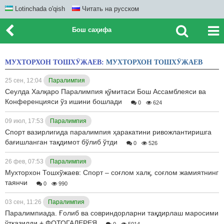
Lotinchada o'qish
Читать на русском
Бош саҳифа
МУХТОРХОН ТОШХЎЖАЕВ:
МУХТОРХОН ТОШХЎЖАЕВ
25 сен, 12:04
Паралимпия
Сеулда Халқаро Паралимпия қўмитаси Бош Ассамблеяси ва
Конференцияси ўз ишини бошлади
0
624
09 июл, 17:53
Паралимпия
Спорт вазирлигида паралимпия ҳаракатини ривожлантиришга
бағишланган тақдимот бўлиб ўтди
0
526
26 фев, 07:53
Паралимпия
Мухторхон Тошхўжаев: Спорт – соғлом халқ, соғлом жамиятнинг
таянчи
0
990
03 сен, 11:26
Паралимпия
Паралимпиада. Ғолиб ва совриндорларни тақдирлаш маросими
ўтказилди + ФОТОГАЛЕРЕЯ
0
5014