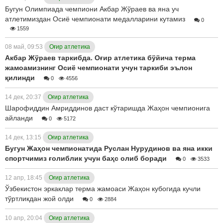
Бугун Олимпиада чемпиони Акбар Жўраев ва яна уч
атлетимиздан Осиё чемпионати медалларини кутамиз
0
1559
08 май, 09:53
Оғир атлетика
Акбар Жўраев таркибда. Оғир атлетика бўйича терма
жамоамизнинг Осиё чемпионати учун таркиби эълон
қилинди
0
4556
14 дек, 20:37
Оғир атлетика
Шарофиддин Амриддинов даст кўтаришда Жаҳон чемпионига
айланди
0
5172
14 дек, 13:15
Оғир атлетика
Бугун Жаҳон чемпионатида Руслан Нурудинов ва яна икки
спортчимиз ғолиблик учун баҳс олиб боради
0
3533
12 апр, 18:45
Оғир атлетика
Ўзбекистон эркаклар терма жамоаси Жаҳон кубогида кучли
тўртликдан жой олди
0
2884
10 апр, 20:04
Оғир атлетика