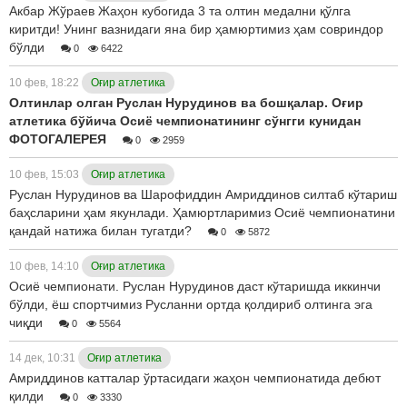
Акбар Жўраев Жаҳон кубогида 3 та олтин медални қўлга
киритди! Унинг вазнидаги яна бир ҳамюртимиз ҳам совриндор
бўлди
0
6422
10 фев, 18:22
Оғир атлетика
Олтинлар олган Руслан Нурудинов ва бошқалар. Оғир
атлетика бўйича Осиё чемпионатининг сўнгги кунидан
ФОТОГАЛЕРЕЯ
0
2959
10 фев, 15:03
Оғир атлетика
Руслан Нурудинов ва Шарофиддин Амриддинов силтаб кўтариш
баҳсларини ҳам якунлади. Ҳамюртларимиз Осиё чемпионатини
қандай натижа билан тугатди?
0
5872
10 фев, 14:10
Оғир атлетика
Осиё чемпионати. Руслан Нурудинов даст кўтаришда иккинчи
бўлди, ёш спортчимиз Русланни ортда қолдириб олтинга эга
чиқди
0
5564
14 дек, 10:31
Оғир атлетика
Амриддинов катталар ўртасидаги жаҳон чемпионатида дебют
қилди
0
3330