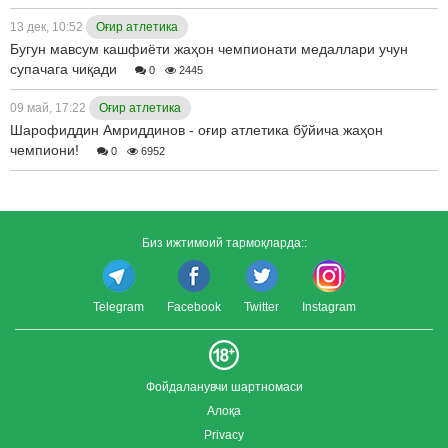
13 дек, 10:52
Оғир атлетика
Бугун мавсум кашфиёти жаҳон чемпионати медаллари учун
супачага чиқади
0
2445
09 май, 17:22
Оғир атлетика
Шарофиддин Амриддинов - оғир атлетика бўйича жаҳон
чемпиони!
0
6952
Биз ижтимоий тармоқларда::
Telegram
Facebook
Twitter
Instagram
Фойдаланувчи шартномаси
Алоқа
Privacy