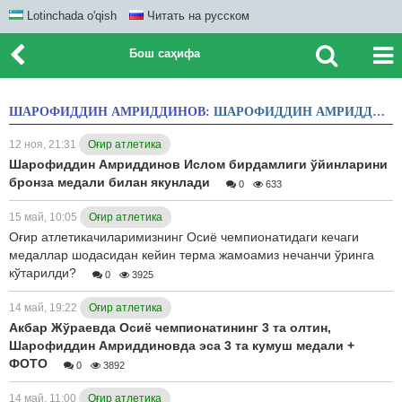
Lotinchada o'qish
Читать на русском
Бош саҳифа
ШАРОФИДДИН АМРИДДИНОВ:
ШАРОФИДДИН АМРИДДИНОВ
12 ноя, 21:31
Оғир атлетика
Шарофиддин Амриддинов Ислом бирдамлиги ўйинларини
бронза медали билан якунлади
0
633
15 май, 10:05
Оғир атлетика
Оғир атлетикачиларимизнинг Осиё чемпионатидаги кечаги
медаллар шодасидан кейин терма жамоамиз нечанчи ўринга
кўтарилди?
0
3925
14 май, 19:22
Оғир атлетика
Акбар Жўраевда Осиё чемпионатининг 3 та олтин,
Шарофиддин Амриддиновда эса 3 та кумуш медали +
ФОТО
0
3892
14 май, 11:00
Оғир атлетика