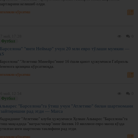
шартларини келишиб олди.
нгиликни кўрсатиш
7 май, 17:28
0
Футбол
"Барселона" "янги Неймар" учун 20 млн евро тўлаши мумкин —
AS
"Барселона" "Атлетико Минейро"нинг 16 ёшли қанот ҳужумчиси Габриэль
Вененога қизиқиш кўрсатмоқда.
нгиликни кўрсатиш
6 май, 12:54
0
Футбол
Альварес "Барселона"га ўтиш учун "Атлетико" билан шартномани
узайтиришни рад этди — Marca
Мадриднинг "Атлетико" клуби ҳужумчиси Хулиан Альварес "Барселона"га
ўтиш мақсадида "матрасчилар"нинг йиллик 10 миллион евро маош кўзда
тутилган янги шартнома таклифини рад этди.
нгиликни кўрсатиш