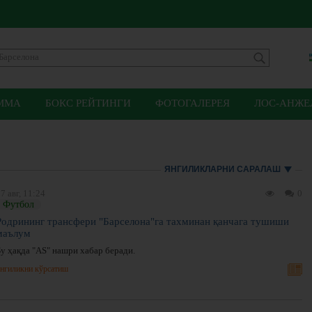
ММА
БОКС РЕЙТИНГИ
ФОТОГАЛЕРЕЯ
ЛОС-АНЖЕЛ
ЯНГИЛИКЛАРНИ САРАЛАШ
7 авг, 11:24
0
Футбол
Родрининг трансфери "Барселона"га тахминан қанчага тушиши
маълум
Бу ҳақда "AS" нашри хабар беради.
нгиликни кўрсатиш