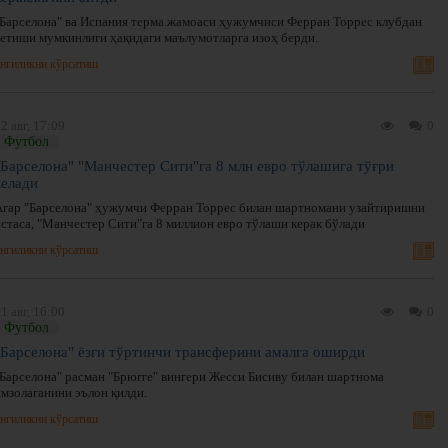
"Барселона" ва Испания терма жамоаси ҳужумчиси Ферран Торрес клубдан
кетиши мумкинлиги ҳақидаги маълумотларга изоҳ берди.
нгиликни кўрсатиш
2 авг, 17:09
0
Футбол
"Барселона" "Манчестер Сити"га 8 млн евро тўлашига тўғри
келади
Агар "Барселона" ҳужумчи Ферран Торрес билан шартномани узайтиришни
истаса, "Манчестер Сити"га 8 миллион евро тўлаши керак бўлади
нгиликни кўрсатиш
1 авг, 16:00
0
Футбол
"Барселона" ёзги тўртинчи трансферини амалга оширди
"Барселона" расман "Брюгге" вингери Жесси Бисиву билан шартнома
имзолаганини эълон қилди.
нгиликни кўрсатиш