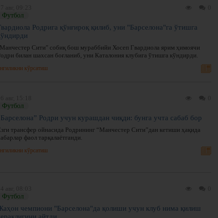
7 авг, 09:23
0
Футбол
Гвардиола Родрига қўнғироқ қилиб, уни "Барселона"га ўтишга
кўндирди
"Манчестер Сити" собиқ бош мураббийи Хосеп Гвардиола ярим ҳимоячи
Родри билан шахсан боғланиб, уни Каталония клубига ўтишга кўндирди.
нгиликни кўрсатиш
6 авг, 15:18
0
Футбол
“Барселона” Родри учун курашдан чиқди: бунга учта сабаб бор
Ёзги трансфер ойнасида Родрининг “Манчестер Сити”дан кетиши ҳақида
хабарлар фаол тарқалаётганди.
нгиликни кўрсатиш
4 авг, 08:03
0
Футбол
Жаҳон чемпиони "Барселона"да қолиши учун клуб нима қилиш
кераклигини айтди