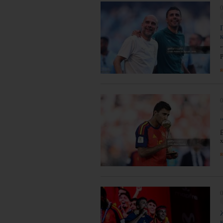
0
я
0
я
0