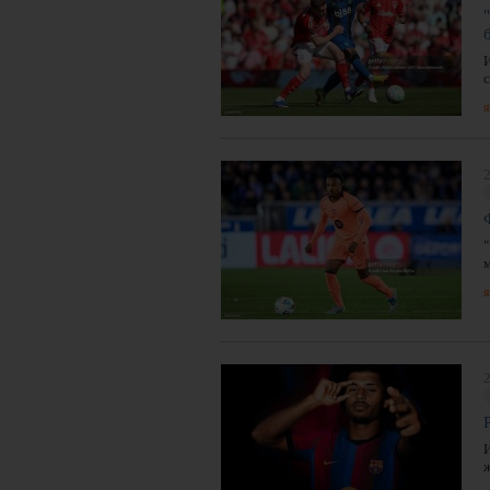
я
2
я
2