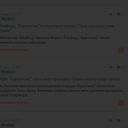
1 июл, 19:13
0
Футбол
Рэшфорд “Барселона”га мурожаат қилди: “Ҳар лаҳзадан завқ
олдим”
“Манчестер Юнайтед” вингери Маркус Рэшфорд “Барселона” билан
оммавий равишда хайрлашди.
нгиликни кўрсатиш
9 июл, 11:04
0
Футбол
Флик "Барселона" учун янги трансфер бўйича қарор қабул қилди
Ла Лиганинг янги мавсуми бошланиши олдидан "Барселона" жамоа бош
мураббийи Ханс-Дитер Фликнинг талабига биноан янги ҳужумчи қидиришни
давом эттирмоқда.
нгиликни кўрсатиш
8 июл, 09:57
0
Футбол