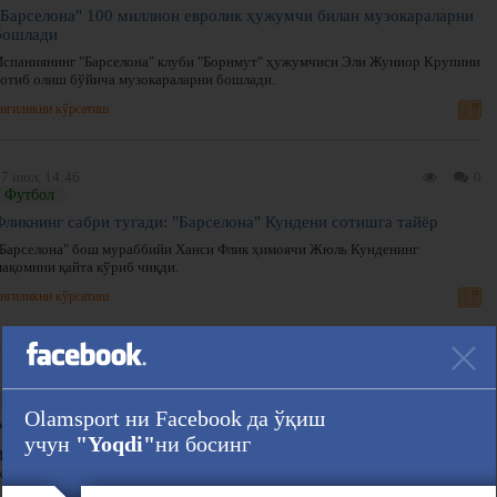
"Барселона" 100 миллион евролик ҳужумчи билан музокараларни
бошлади
Испаниянинг "Барселона" клуби "Борнмут" ҳужумчиси Эли Жуниор Крупини
сотиб олиш бўйича музокараларни бошлади.
нгиликни кўрсатиш
7 июл, 14:46
0
Футбол
Фликнинг сабри тугади: "Барселона" Кундени сотишга тайёр
"Барселона" бош мураббийи Ханси Флик ҳимоячи Жюль Кунденинг
мақомини қайта кўриб чиқди.
нгиликни кўрсатиш
3 июл, 18:30
0
Футбол
Olamsport ни Facebook да ўқиш
Расман: “Барселона” Адейеми трансферини эълон қилди
учун
"Yoqdi"
ни босинг
Испаниянинг “Барселона” клуби расмий сайти Германиянинг “Боруссия Д”
жамоаси вингери Карим Адейеми ўтиши ҳақида маълумот берди.