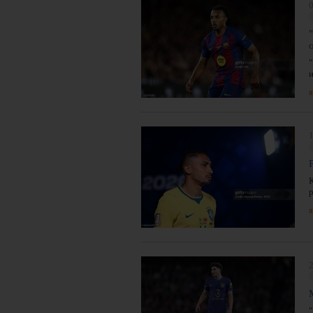
0
я
я
2