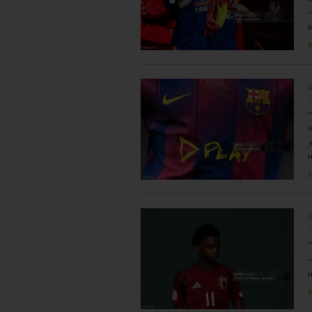
я
0
я
0
я