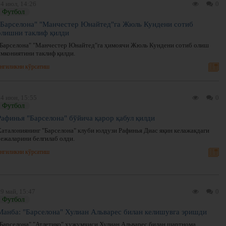
4 июл, 14:26
0
Футбол
"Барселона" "Манчестер Юнайтед"га Жюль Кундени сотиб
олишни таклиф қилди
"Барселона" "Манчестер Юнайтед"га ҳимоячи Жюль Кундени сотиб олиш
имкониятини таклиф қилди.
нгиликни кўрсатиш
14 июн, 15:55
0
Футбол
Рафинья "Барселона" бўйича қарор қабул қилди
Каталониянинг "Барселона" клуби юлдузи Рафинья Диас яқин келажакдаги
режаларини белгилаб олди.
нгиликни кўрсатиш
9 май, 15:47
0
Футбол
Манба: "Барселона" Хулиан Альварес билан келишувга эришди
"Барселона" "Атлетико" ҳужумчиси Хулиан Альварес билан шартнома