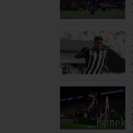
я
2
я
2
я