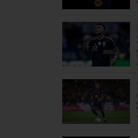
я
1
я
1
я