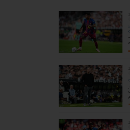
3
я
2
я
2