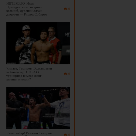
ИНТЕРВЬЮ. Икки
Президентнинг меҳрини
0
қозониб, дуосини олган
дзюдочи — Ришод Собиров
Чимаев, Темиров, Волкановски
ва бошқалар. UFC 333
0
турнирида кимлар жанг
қилиши мумкин?
Яхши хабар! Рамазон Темиров
0