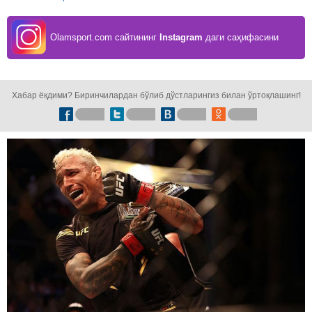
Olamsport.com сайтининг
Instagram
даги саҳифасини
кузатинг!
Хабар ёқдими? Биринчилардан бўлиб дўстларингиз билан ўртоқлашинг!