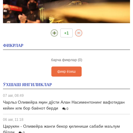
+1
ФИКРЛАР
барча фикрлар (0)
фикр ёзиш
ЎХШАШ ЯНГИЛИКЛАР
07 авг, 08:49
Чарльз Оливейра яқин дўсти Алан Насиментонинг вафотидан
кейин илк бор баёнот берди
0
06 авг, 11:18
Царукян - Оливейра жанги бекор қилиниши сабаби маълум
бўлди
0