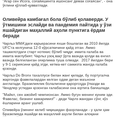
"Агар сен Исога, соғайишингга ишонсанг демак соғаясан", - она
ўғлини қўллаб-қувватлади.
Оливейра камбағал бола бўлиб қолаверди. У
ўтмишини эслайди ва пандемия пайтида у ўзи
яшайдиган маҳаллий аҳоли пунктига ёрдам
беради
Чарльз ММА'даги карьерасини яхши бошлаган ва 2010 йилда
UFC'га келгунича 12-0 кўрсаткичини қайд этган. Аммо
ташкилотдаги старт нотекис бўлиб чиқди: иккита ғалаба ва
иккита мағлубият. Чарльз узоқ вақт ўрта вазнда қолди ва енгил
вазнда белгиланган оғирликка туша олмади. 2017 йилдан бери
у 9-1 сериясини қайд этди, кетма-кет саккизта жангда ғалаба
қозонди.
Чарльз Dо Bronx тахаллуси билан жанг қилади, бу португалча
жаргонда фавелалардан келган одам деган маънони
англатади. Бразилиялик болалигини қароргоҳда ўтказди ва
Чендлер устидан қозонган ғалабасини она юртига бағишлади.
"Майкл, сен ажойиб чемпионсан. Аммо бугун менинг куним эди.
Фавелас, бизнинг камаримиз!" - деди Чарлз жангдан сўнг, кўз
ёшларини аранг ушлаб.
Оливейра ўзининг келиб чиқишидан фахрланади - у ҳали ҳам
Бразилияда яшайди ва маҳаллий аҳоли билан алоқани