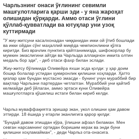
Чарльзнинг онаси ўғлининг севимли
машғулотларига қарши эди - у яна жароҳат
олишидан қўрқарди. Аммо отаси ўглини
қўллаб-қувватлади ва ютуқлар уни узоқ
куттирмади
"У жиу-житсуни касалхонадан чиққанидан икки ой ўтиб бошлади
ва икки ойдан сўнг маҳаллий миқёда чемпионликни қўлга
киритди. Биз врачлик пунктига қайтганимизда, шифокорлар бу
мумкин эмаслигини айтди ва Чарльзда аллақачон иккита олтин
медаль бор эди", - деб отаси фахр билан эслади.
Жиу-житсу бўлимида Оливейра яхши эсда қолди: у ҳар доим
бошқа болалар устидан ҳукмронлик қилишни хоҳларди. Ҳатто
қизлар ҳам бундан мустасно эмасди - бунинг учун мураббий бир
вақтлар Чарльзни партердан четлатган. Мураббий уни қайтиб
келмайди деб ўйлаган, аммо эртаси куни Оливейра
машғулотларга қўшилиш истаги билан кириб келди.
Чарльз муваффақиятга эришар экан, укол олишни ҳам давом
эттирди. 18 ёшида у етарли эканлигига қарор қилди:
"Бундай давом этишдан кўра, ўлишни афзал биламан. Мен
севган нарсамнинг ортидан боришим керак ва энди буни
қилишни хоҳламайман", - деди Чарльз ота-онасига.