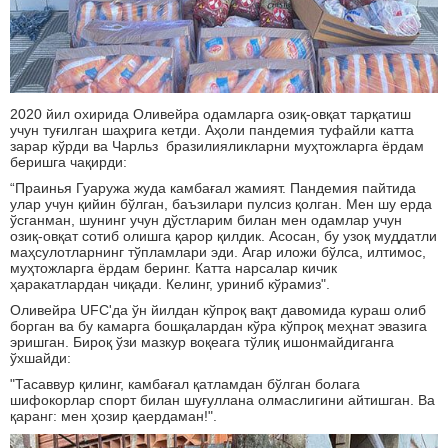
2020 йил охирида Оливейра одамларга озиқ-овқат тарқатиш
учун туғилган шаҳрига кетди. Аҳоли пандемия туфайли катта
зарар кўрди ва Чарльз бразилияликларни муҳтожларга ёрдам
беришга чақирди:
“Праинья Гуаружа жуда камбағал жамият. Пандемия пайтида
улар учун қийин бўлган, баъзилари пулсиз қолган. Мен шу ерда
ўсганман, шунинг учун дўстларим билан мен одамлар учун
озиқ-овқат сотиб олишга қарор қилдик. Асосан, бу узоқ муддатли
маҳсулотларнинг тўпламлари эди. Агар иложи бўлса, илтимос,
муҳтожларга ёрдам беринг. Катта нарсалар кичик
ҳаракатлардан чиқади. Келинг, уриниб кўрамиз".
Оливейра UFC'да ўн йилдан кўпроқ вақт давомида кураш олиб
борган ва бу камарга бошқалардан кўра кўпроқ меҳнат эвазига
эришган. Бироқ ўзи мазкур воқеага тўлиқ ишонмайдиганга
ўхшайди:
"Тасаввур қилинг, камбағал қатламдан бўлган болага
шифокорлар спорт билан шуғуллана олмаслигини айтишган. Ва
қаранг: мен ҳозир қаердаман!".