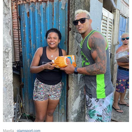
Манба :
olamsport.com