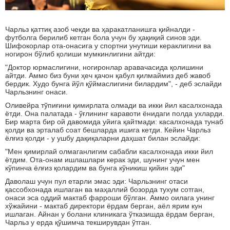
Чарльз қаттиқ азоб чекди ва ҳаракатланишга қийналди -
футболга берилиб кетган бола учун бу ҳақиқий синов эди.
Шифокорлар ота-онасига у спортни унутиши кераклигини ва
ногирон бўлиб қолиши мумкинлигини айтди:
"Доктор юрмаслигини, ногиронлар аравачасида қолишини
айтди. Аммо биз буни ҳеч қачон қабул қилмаймиз деб жавоб
бердик. Худо бунга йўл қўймаслигини билардим", - деб эслайди
Чарльзнинг онаси.
Оливейра тўпиғини қимирлата олмади ва икки йил касалхонада
ётди. Она палатада - ўғлининг каравоти ёнидаги полда ухларди.
Бир марта бир ой давомида уйига қайтмади: касалхонада тунаб
қолди ва эрталаб соат бешларда ишига кетди. Кейин Чарльз
ёлғиз қолди - у ушбу дақиқаларни даҳшат билан эслайди:
"Мен қимирлай олмаганлигим сабабли касалхонада икки йил
ётдим. Ота-онам ишлашлари керак эди, шунинг учун мен
кўпинча ёлғиз қолардим ва бунга кўникиш қийин эди"
Даволаш учун пул етарли эмас эди: Чарльзнинг отаси
қассобхонада ишлаган ва маҳаллий бозорда тухум сотган,
онаси эса оддий мактаб фарроши бўлган. Аммо оилага унинг
хўжайини - мактаб директори ёрдам берган, аёл ярим кун
ишлаган. Айнан у болани клиникага ўтказишда ёрдам берган,
Чарльз у ерда қўшимча текширувдан ўтган.