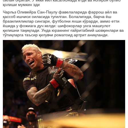
билан оғриган. У икки йил касалхонада ётди ва ногирон бўлиб
қолиши мумкин эди
Чарльз Оливейра Сан-Паулу фавелаларида фаррош аёл ва
қассоб ишчиси оиласида туғилган. Болалигида, барча ёш
бразилияликлар сингари, футболни яхши кўрарди, аммо етти
ёшида у фожиага дуч келди: шифокорлар унга машғулот
қилишни тақиқлади. Унда юракнинг ғайритабиий шовқинлари ва
тўпиқларга таъсир қилувчи роматоид артрит аниқланди.