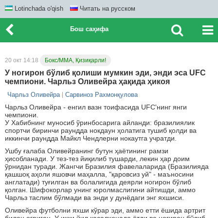
Lotinchada o'qish
Читать на русском
Бош саҳифа
20 окт 14:18
Бокс/ММА, Қизиқарли!
У ногирон бўлиб қолиши мумкин эди, энди эса UFC
чемпиони. Чарльз Оливейра ҳақида ҳикоя
Чарльз Оливейра
Сарвиноз Рахмонқулова
Чарльз Оливейра - енгил вазн тоифасида UFC'нинг янги
чемпиони.
У Хабибнинг муносиб ўринбосарига айланди: бразилиялик
спортчи биринчи раундда нокдаун ҳолатига тушиб қолди ва
иккинчи раундда Майкл Чендлерни нокаутга учратди.
Ушбу ғалаба Оливейранинг бутун ҳаётининг рамзи
ҳисобланади. У тез-тез йиқилиб тушарди, лекин ҳар доим
ўрнидан туради. Жангчи Бразилия фавелаларида (Бразилияда
қашшоқ аҳоли яшовчи маҳалла, "қаровсиз уй" - маъносини
англатади) туғилган ва болалигида деярли ногирон бўлиб
қолган. Шифокорлар унинг юролмаслигини айтишди, аммо
Чарльз таслим бўлмади ва энди у дунёдаги энг яхшиси.
Оливейра футболни яхши кўрар эди, аммо етти ёшида артрит