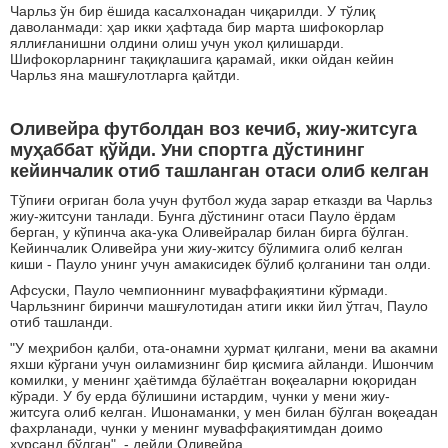
Чарльз ўн бир ёшида касалхонадан чиқарилди. У тўлиқ
даволанмади: ҳар икки ҳафтада бир марта шифокорлар
яллиғланишни олдини олиш учун укол қилишарди.
Шифокорларнинг тақиқлашига қарамай, икки ойдан кейин
Чарльз яна машғулотларга қайтди.
Оливейра футболдан воз кечиб, жиу-житсуга
муҳаббат қўйди. Уни спортга дўстининг
кейинчалик отиб ташланган отаси олиб келган
Тўпиғи оғриган бола учун футбол жуда зарар етказди ва Чарльз
жиу-житсуни танлади. Бунга дўстининг отаси Пауло ёрдам
берган, у кўпинча ака-ука Оливейралар билан бирга бўлган.
Кейинчалик Оливейра уни жиу-житсу бўлимига олиб келган
киши - Пауло унинг учун амакисидек бўлиб қолганини тан олди.
Афсуски, Пауло чемпионнинг муваффақиятини кўрмади.
Чарльзнинг биринчи машғулотидан атиги икки йил ўтгач, Пауло
отиб ташланди.
"У меҳрибон қалби, ота-онамни ҳурмат қилгани, мени ва акамни
яхши кўргани учун оиламизнинг бир қисмига айланди. Ишончим
комилки, у менинг ҳаётимда бўлаётган воқеаларни юқоридан
кўради. У бу ерда бўлишини истардим, чунки у мени жиу-
житсуга олиб келган. Ишонаманки, у мен билан бўлган воқеадан
фахрланади, чунки у менинг муваффақиятимдан доимо
хурсанд бўлган", - дейди Оливейра.