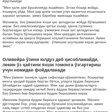
йўқотмайди:
"Мен ҳали ҳам Бразилияда яшайман. Зотан бошқа жойда,
яхшироқ уйда. Мен ҳар доим оилам учун вазиятни яхшилашга
ҳаракат қиламан, аммо барибир жамоада яшайман.
Менимча, биз ўзимизни яхши ҳис қиладиган жойда бўлишимиз
керак. Биз кимлигимиздан қатъи назар, қанча пулимиз
борлигидан қатъи назар, ўзимизни яхши ҳис қиладиганлар
билан бирга бўлишимиз керак. Мен қаердан келганимни
эслайман ва қаерга боришни хоҳлаётганимни биламан. Аммо
менинг юқори мақсадларим - ўтмишни унутишим керак дегани
эмас"
Оливейра ўзини юлдуз деб ҳисобламайди,
лекин ўз ҳаётини яхши томонга ўзгартириш
учун номидан фойдаланади
"Мен ўзимни таниқли одам сифатида кўрмаяпман, бошқалар
менга қандай ёрдам берган бўлса, уларга ёрдам беришни
ўйлайдиган оддий одамман. Мен ҳар доим фавелаларга
ташқаридан кимдир келиб бизга ёрдам бермаслигини айтаман.
Биз ўзимиз бир-биримизга ёрдам беришимиз керак.
Имконим борича ёрдам беришга ҳаракат қиламан. Менинг
дўстларим бор, улар машхур бўлишни хоҳламайдиган, аммо
озиқ-овқат сотиб оладиган яхши одамлар ва биз уни
фавелаларда тарқатамиз. Мен пулимни сарфлайман, одамлар