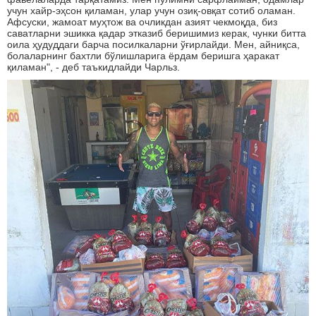
учун хайр-эҳсон қиламан, улар учун озиқ-овқат сотиб оламан.
Афсуски, жамоат муҳтож ва очликдан азият чекмоқда, биз
саватларни эшикка қадар этказиб беришимиз керак, чунки битта
оила ҳудуддаги барча посилкаларни ўғирлайди. Мен, айниқса,
болаларнинг бахтли бўлишларига ёрдам беришга ҳаракат
қиламан", - деб таъкидлайди Чарльз.