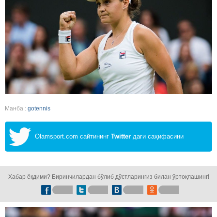
Манба :
gotennis
Olamsport.com сайтининг
Twitter
даги саҳифасини
кузатинг!
Хабар ёқдими? Биринчилардан бўлиб дўстларингиз билан ўртоқлашинг!