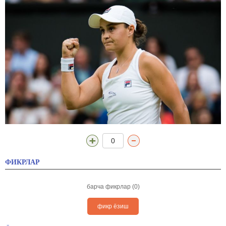
0
ФИКРЛАР
барча фикрлар (0)
фикр ёзиш