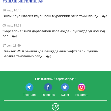
ЎХШАШ ЯНГИЛИКЛАР
16 мар, 16:45
Эшли Коул Италия клуби бош мураббийи этиб тайинланди
0
05 мар, 19:23
"Барселона" янги дарвозабон изламоқда - рўйхатда уч номзод
бор
0
17 сен, 18:49
Свёнтек WTA рейтингида пешқадамлик ҳафталари бўйича
Бартига тенглашиб олди
0
Биз ижтимоий тармоқларда::
Telegram
Facebook
Twitter
Instagram