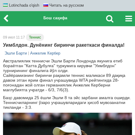
Lotinchada o'qish
Читать на русском
Бош саҳифа
09 июл 11:17
Теннис
Уимблдон. Дунёнинг биринчи ракеткаси финалда!
Эшли Барти
Анжелик Кербер
Австралиялик теннисчи Эшли Барти Лондонда якунига етиб
бораётган "Катта Дубулға" туркумига кирувчи "Уимблдон"
турнирининг финалига йўл олди.
Сайёрамизнинг биринчи рақамли теннис маликаси 89 дақиқа
давом этган ярим финал учрашувида WTA рейтингида 28-
поғонадан жой олган германиялик Анжелик Керберни
мағлубиятга учратди - 6/3, 7/6(3).
Баҳс давомида 25 ёшли Эшли 8 та эйс зарбани амалга оширди.
Теннисчиларнинг ўзаро учрашувларидаги ҳисоб мувозанатни
тикланди - 3:3.