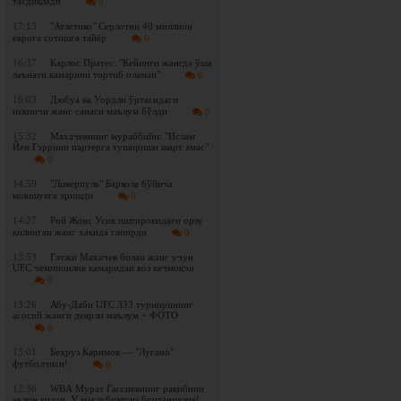
тасдиқлади
0
17:13
"Атлетико" Серлотни 40 миллион
еврога сотишга тайёр
0
16:37
Карлос Пратес: "Кейинги жангда ўша
лаънати камарини тортиб оламан"
0
16:03
Дюбуа ва Уордли ўртасидаги
иккинчи жанг санаси маълум бўлди
0
15:32
Махачевнинг мураббийи: "Ислам
Йен Гэррини партерга тушириши шарт эмас"
0
14:59
"Ливерпуль" Баркола бўйича
келишувга эришди
0
14:27
Рой Жонс Усик иштирокидаги орзу
қилинган жанг ҳақида гапирди
0
13:53
Гэтжи Махачев билан жанг учун
UFC чемпионлик камаридан воз кечмоқчи
0
13:26
Абу-Даби UFC 333 турнирининг
асосий жанги деярли маълум + ФОТО
0
13:01
Беҳруз Каримов — "Лугано"
футболчиси!
0
12:36
WBА Мурат Гассиевнинг рақибини
эълон қилди. У мағлубиятсиз британиялик!