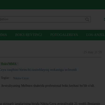
MMA
BOKS REYTINGI
FOTOGALEREYA
LOS-ANJEL
25 may 11:59
Boks/MMA
Czyu raqibini birinchi raunddayoq nokautga uchratdi
Teglar :
Nikita Czyu
Avstraliyaning Melburn shahrida professional boks kechasi bo'lib o'tdi.
qiziqarli janglarining birida Nikita Czyu avstraliyalik 21 yoshli Benjamin