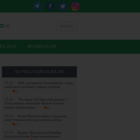
OZ
KIRISH
ES-2028
BOSHQALAR
SO’NGGI YANGILIKLAR
19:29
АФА президенти Скалонининг терма
жамоадаги келажаги ҳақида гапирди
0
18:56
"Ростерни 100 фоиз йўқ қилади" —
Топуриянинг менежери Абдель-Азизни
кескин танқид қилди
0
18:18
Ислам Махачев қайси стадионда
жанг ўтказиш истагида эканини айтди
0
17:44
Кормье Царукян ва Оливейра
ўртасидаги жанг бекор қилинганини