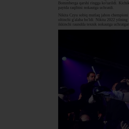
Bommberga qarshi ringga ko'tarildi. Kichik
paytda raqibini nokautga uchratdi.
Nikita Czyu sobiq mutlaq jahon chempioni 
oltinchi g'alaba bo'ldi. Nikita 2022 yilnin
ikkinchi raundda texnik nokautga uchratga