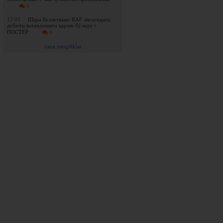
0
12:05
Шара Буллетнинг RAF лигасидаги
дебюти ватандошига қарши бўлади +
ПОСТЕР
0
yana yangiliklar