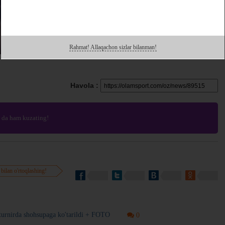
Rahmat! Allaqachon sizlar bilanman!
Havola :
da ham kuzating!
 bilan o'rtoqlashing!
turnirda shohsupaga ko'tarildi + FOTO
0