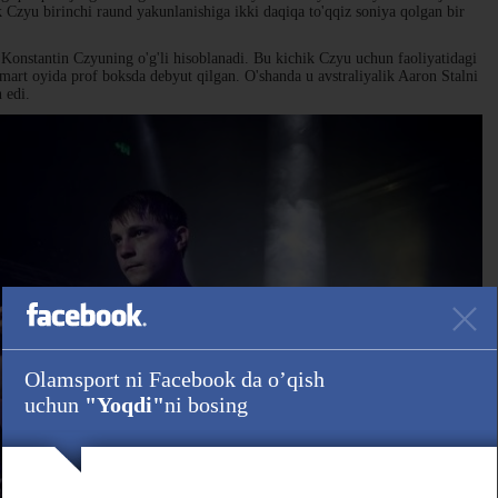
 Czyu birinchi raund yakunlanishiga ikki daqiqa to'qqiz soniya qolgan bir
Konstantin Czyuning o'g'li hisoblanadi. Bu kichik Czyu uchun faoliyatidagi
g mart oyida prof boksda debyut qilgan. O'shanda u avstraliyalik Aaron Stalni
n edi.
Olamsport ni Facebook da o’qish
uchun
"Yoqdi"
ni bosing