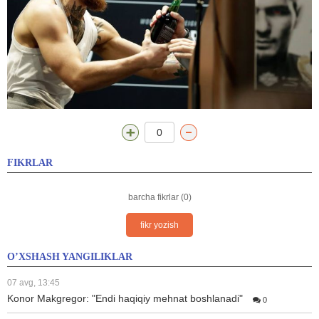
0
FIKRLAR
barcha fikrlar (0)
fikr yozish
O’XSHASH YANGILIKLAR
07 avg, 13:45
Konor Makgregor: "Endi haqiqiy mehnat boshlanadi"
0