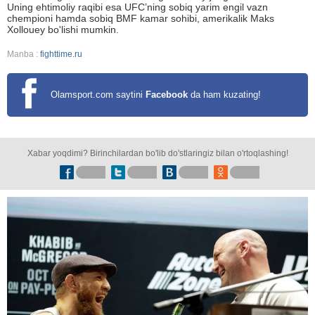
Uning ehtimoliy raqibi esa UFC’ning sobiq yarim engil vazn
chempioni hamda sobiq BMF kamar sohibi, amerikalik Maks
Xollouey bo'lishi mumkin.
Manba :
fighttime.ru
Olamsport.com saytini
Facebook
da ham kuzating!
Xabar yoqdimi? Birinchilardan bo'lib do'stlaringiz bilan o'rtoqlashing!