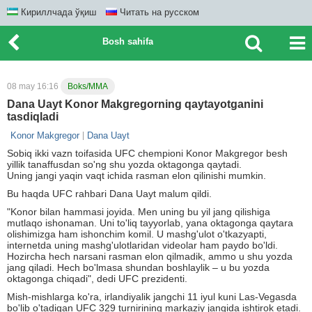
Кириллчада ўқиш
Читать на русском
Bosh sahifa
08 may 16:16
Boks/MMA
Dana Uayt Konor Makgregorning qaytayotganini
tasdiqladi
Konor Makgregor
Dana Uayt
Sobiq ikki vazn toifasida UFC chempioni Konor Makgregor besh
yillik tanaffusdan so'ng shu yozda oktagonga qaytadi.
Uning jangi yaqin vaqt ichida rasman elon qilinishi mumkin.
Bu haqda UFC rahbari Dana Uayt malum qildi.
"Konor bilan hammasi joyida. Men uning bu yil jang qilishiga
mutlaqo ishonaman. Uni to'liq tayyorlab, yana oktagonga qaytara
olishimizga ham ishonchim komil. U mashg'ulot o'tkazyapti,
internetda uning mashg'ulotlaridan videolar ham paydo bo'ldi.
Hozircha hech narsani rasman elon qilmadik, ammo u shu yozda
jang qiladi. Hech bo'lmasa shundan boshlaylik – u bu yozda
oktagonga chiqadi", dedi UFC prezidenti.
Mish-mishlarga ko'ra, irlandiyalik jangchi 11 iyul kuni Las-Vegasda
bo'lib o'tadigan UFC 329 turnirining markaziy jangida ishtirok etadi.