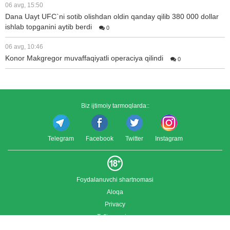
06 avg, 15:50
Dana Uayt UFC`ni sotib olishdan oldin qanday qilib 380 000 dollar
ishlab topganini aytib berdi
0
06 avg, 10:46
Konor Makgregor muvaffaqiyatli operaciya qilindi
0
Biz ijtimoiy tarmoqlarda::
Telegram
Facebook
Twitter
Instagram
Foydalanuvchi shartnomasi
Aloqa
Privacy
To'liq versiya