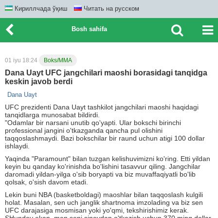
Кириллчада ўқиш
Читать на русском
Bosh sahifa
01 iyu 18:24
Boks/MMA
Dana Uayt UFC jangchilari maoshi borasidagi tanqidga
keskin javob berdi
Dana Uayt
UFC prezidenti Dana Uayt tashkilot jangchilari maoshi haqidagi
tanqidlarga munosabat bildirdi.
"Odamlar bir narsani unutib qo'yapti. Ular bokschi birinchi
professional jangini o'tkazganda qancha pul olishini
taqqoslashmaydi. Bazi bokschilar bir raund uchun atigi 100 dollar
ishlaydi.
Yaqinda "Paramount" bilan tuzgan kelishuvimizni ko'ring. Etti yildan
keyin bu qanday ko'rinishda bo'lishini tasavvur qiling. Jangchilar
daromadi yildan-yilga o'sib boryapti va biz muvaffaqiyatli bo'lib
qolsak, o'sish davom etadi.
Lekin buni NBA (basketboldagi) maoshlar bilan taqqoslash kulgili
holat. Masalan, sen uch janglik shartnoma imzolading va biz sen
UFC darajasiga mosmisan yoki yo'qmi, tekshirishimiz kerak.