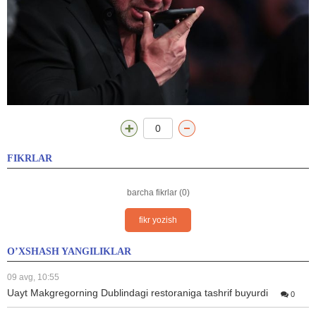
0
FIKRLAR
barcha fikrlar (0)
fikr yozish
O’XSHASH YANGILIKLAR
09 avg, 10:55
Uayt Makgregorning Dublindagi restoraniga tashrif buyurdi
0