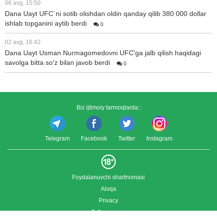
06 avg, 15:50
Dana Uayt UFC`ni sotib olishdan oldin qanday qilib 380 000 dollar
ishlab topganini aytib berdi
0
02 avg, 16:42
Dana Uayt Usman Nurmagomedovni UFC'ga jalb qilish haqidagi
savolga bitta so'z bilan javob berdi
0
Biz ijtimoiy tarmoqlarda::
Telegram
Facebook
Twitter
Instagram
Foydalanuvchi shartnomasi
Aloqa
Privacy
To'liq versiya