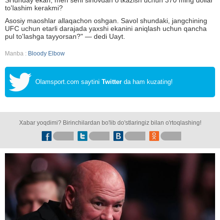
SHunday ekan, men seni sinovdan o'tkazish uchun 370 ming dollar
to'lashim kerakmi?
Asosiy maoshlar allaqachon oshgan. Savol shundaki, jangchining
UFC uchun etarli darajada yaxshi ekanini aniqlash uchun qancha
pul to'lashga tayyorsan?" — dedi Uayt.
Manba :
Bloody Elbow
Olamsport.com saytini
Twitter
da ham kuzating!
Xabar yoqdimi? Birinchilardan bo'lib do'stlaringiz bilan o'rtoqlashing!