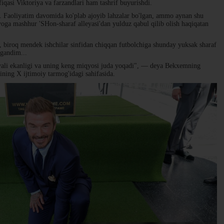
iqasi Viktoriya va farzandlari ham tashrif buyurishdi.
i. Faoliyatim davomida ko'plab ajoyib lahzalar bo'lgan, ammo aynan shu
oga mashhur 'SHon-sharaf alleyasi'dan yulduz qabul qilib olish haqiqatan
biroq mendek ishchilar sinfidan chiqqan futbolchiga shunday yuksak sharaf
agandim...
ali ekanligi va uning keng miqyosi juda yoqadi", — deya Bekxemning
'zining X ijtimoiy tarmog'idagi sahifasida.