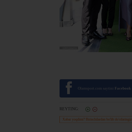
Olamsport.com saytini
Facebook
REYTING:
Xabar yoqdimi? Birinchilardan bo'lib do'stlaringiz