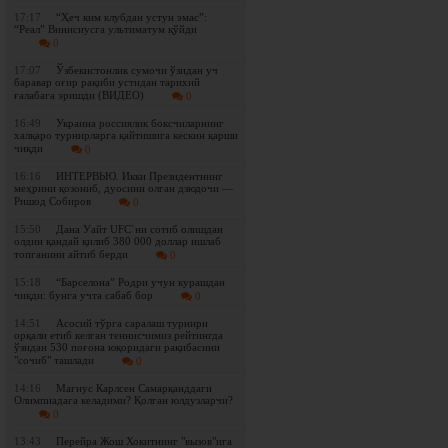
17:17
“Ҳеч ким клубдан устун эмас”:
“Реал” Винисиусга ультиматум қўйди
0
17:07
Ўзбекистонлик сумочи ўзидан уч
баравар оғир рақиби устидан тарихий
ғалабага эришди (ВИДЕО)
0
16:49
Украина россиялик боксчиларнинг
халқаро турнирларга қайтишига кескин қарши
чиқди
0
16:16
ИНТЕРВЬЮ. Икки Президентнинг
меҳрини қозониб, дуосини олган дзюдочи —
Ришод Собиров
0
15:50
Дана Уайт UFC`ни сотиб олишдан
олдин қандай қилиб 380 000 доллар ишлаб
топганини айтиб берди
0
15:18
“Барселона” Родри учун курашдан
чиқди: бунга учта сабаб бор
0
14:51
Асосий тўрга саралаш турнири
орқали етиб келган теннисчимиз рейтингда
ўзидан 530 поғона юқоридаги рақибасини
"сочиб" ташлади
0
14:16
Магнус Карлсен Самарқанддаги
Олимпиадага келадими? Қолган юлдузларчи?
0
13:43
Перейра Жош Хокитнинг "вызов"ига