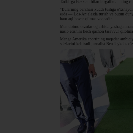
Tadbirga Bekxem bilan birgalikda uning raf
"Bularning barchasi xuddi tushga o'xshayd
erda — Los-Anjelesda turish va butun duny
ham aql bovar qilmas voqeadir.
Men doimo orzular og'ushida yashaganman, 
nasib etishini hech qachon tasavvur qilolm
Menga Amerika sportining naqadar ambiciy
so'zlarini keltiradi jurnalist Ben Jeykobs o