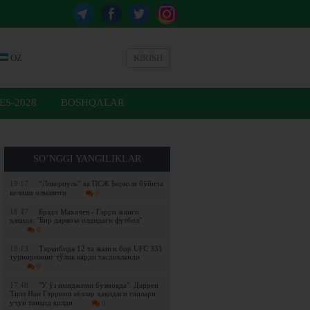
OZ
KIRISH
ES-2028
BOSHQALAR
SO’NGGI YANGILIKLAR
19:17
“Ливерпуль” ва ПСЖ Барколя бўйича
келиша олмаяпти
0
18:47
Брэди Махачев - Гэрри жанги
ҳақида: "Бир дарвоза олдидаги футбол"
0
18:13
Таркибида 12 та жанги бор UFC 331
турнирининг тўлиқ карди тасдиқланди
0
17:48
"У ўз имиджини бузмоқда". Даррен
Тилл Иан Гэррини аёллар ҳақидаги гаплари
учун танқид қилди
0