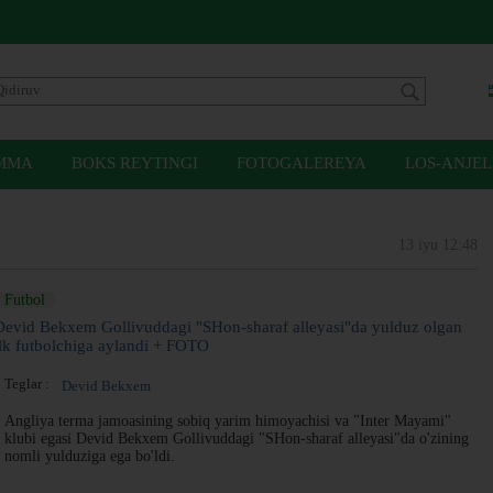
MMA
BOKS REYTINGI
FOTOGALEREYA
LOS-ANJEL
13 iyu 12:48
Futbol
Devid Bekxem Gollivuddagi "SHon-sharaf alleyasi"da yulduz olgan
ilk futbolchiga aylandi + FOTO
Teglar :
Devid Bekxem
Angliya terma jamoasining sobiq yarim himoyachisi va "Inter Mayami"
klubi egasi Devid Bekxem Gollivuddagi "SHon-sharaf alleyasi"da o'zining
nomli yulduziga ega bo'ldi.