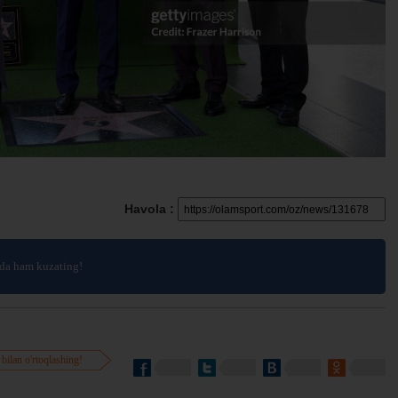
Havola :
da ham kuzating!
 bilan o'rtoqlashing!