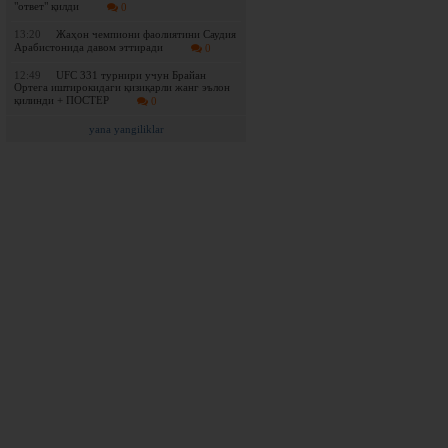
"ответ" қилди
0
13:20
Жаҳон чемпиони фаолиятини Саудия
Арабистонида давом эттиради
0
12:49
UFC 331 турнири учун Брайан
Ортега иштирокидаги қизиқарли жанг эълон
қилинди + ПОСТЕР
0
yana yangiliklar