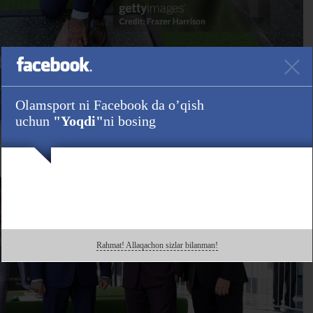
Olamsport ni Facebook da o’qish
uchun
"Yoqdi"
ni bosing
Rahmat! Allaqachon sizlar bilanman!