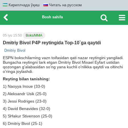
Кириллчада ўқиш
Читать на русском
Bosh sahifa
05 iyu 15:50
Boks/MMA
Dmitriy Bivol P4P reytingida Top-10`ga qaytdi
Dmitriy Bivol
ESPN bokschilarning vazn toifasidan qati nazar reytingini yangiladi.
Bungacha reytingni tark etgan Dmitriy Bivol Mixael Eyfart ustidan
qozongan g'alabasidan so'ng yana kuchli o'nlikka qaytdi va oltinchi
o'ringa joylashdi.
Reyting bilan tanishing:
1) Naoyya Inoue (33-0)
2) Aleksandr Usik (25-0)
3) Jessi Rodriges (23-0)
4) David Benavides (32-0)
5) SHakur Stivenson (25-0)
6) Dmitriy Bivol (25-1)