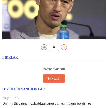
0
FIKRLAR
barcha fikrlar (0)
fikr yozish
O’XSHASH YANGILIKLAR
23 iyu, 16:17
Dmitriy Bivolning navbatdagi jangi sanasi malum bo'ldi
0