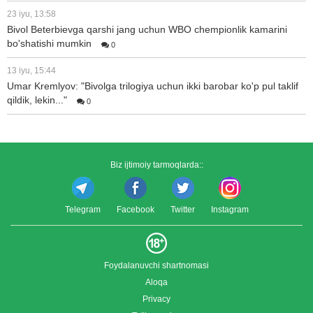
23 iyu, 13:58
Bivol Beterbievga qarshi jang uchun WBO chempionlik kamarini
bo'shatishi mumkin
0
13 iyu, 15:44
Umar Kremlyov: "Bivolga trilogiya uchun ikki barobar ko'p pul taklif
qildik, lekin..."
0
Biz ijtimoiy tarmoqlarda::
Telegram
Facebook
Twitter
Instagram
Foydalanuvchi shartnomasi
Aloqa
Privacy