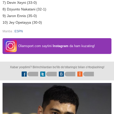
7) Devin Xeyni (33-0)
8) Dzyunto Nakatani (32-1)
9) Jaron Ennis (35-0)
10) Jey Opetayya (30-0)
Manba :
ESPN
Olamsport.com saytini
Instagram
da ham kuzating!
Xabar yoqdimi? Birinchilardan bo'lib do'stlaringiz bilan o'rtoqlashing!