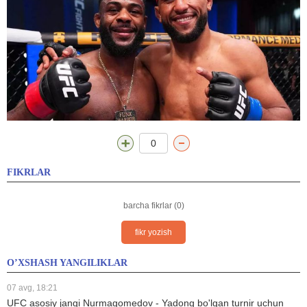
0
FIKRLAR
barcha fikrlar (0)
fikr yozish
O’XSHASH YANGILIKLAR
07 avg, 18:21
UFC asosiy jangi Nurmagomedov - Yadong bo'lgan turnir uchun