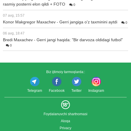
rasmiy posterni elon qildi + FOTO
0
07 avg, 15:57
Konor Makgregor Maxachev - Gerri jangiga o'z taxminini aytdi
0
06 avg, 18:47
Bredi Maxachev - Gerri jangi haqida: "Bir darvoza oldidagi futbol"
0
Biz ijtimoiy tarmoqlarda::
Telegram
Facebook
Twitter
Instagram
Foydalanuvchi shartnomasi
Aloqa
Privacy