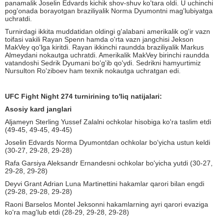
panamalik Joselin Edvards kichik shov-shuv ko'tara oldi. U uchinchi
pog'onada borayotgan braziliyalik Norma Dyumontni mag'lubiyatga
uchratdi.
Turnirdagi ikkita muddatidan oldingi g'alabani amerikalik og'ir vazn
toifasi vakili Rayan Spenn hamda o'rta vazn jangchisi Jekson
MakVey qo'lga kiritdi. Rayan ikkinchi raundda braziliyalik Markus
Almeydani nokautga uchratdi. Amerikalik MakVey birinchi raundda
vatandoshi Sedrik Dyumani bo'g'ib qo'ydi. Sedrikni hamyurtimiz
Nursulton Ro'ziboev ham texnik nokautga uchratgan edi.
UFC Fight Night 274 turnirining to'liq natijalari:
Asosiy kard janglari
Aljameyn Sterling Yussef Zalalni ochkolar hisobiga ko'ra taslim etdi
(49-45, 49-45, 49-45)
Joselin Edvards Norma Dyumontdan ochkolar bo'yicha ustun keldi
(30-27, 29-28, 29-28)
Rafa Garsiya Aleksandr Ernandesni ochkolar bo'yicha yutdi (30-27,
29-28, 29-28)
Deyvi Grant Adrian Luna Martinettini hakamlar qarori bilan engdi
(29-28, 29-28, 29-28)
Raoni Barselos Montel Jeksonni hakamlarning ayri qarori evaziga
ko'ra mag'lub etdi (28-29, 29-28, 29-28)