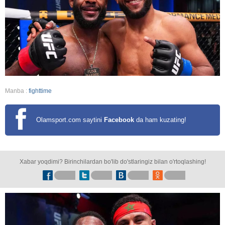
Manba :
fighttime
Olamsport.com saytini
Facebook
da ham kuzating!
Xabar yoqdimi? Birinchilardan bo'lib do'stlaringiz bilan o'rtoqlashing!