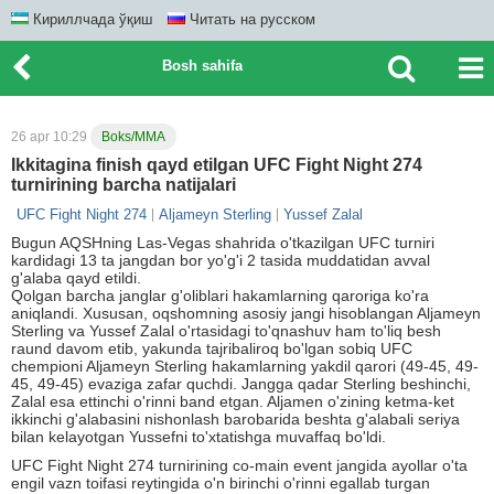
Кириллчада ўқиш
Читать на русском
Bosh sahifa
26 apr 10:29
Boks/MMA
Ikkitagina finish qayd etilgan UFC Fight Night 274
turnirining barcha natijalari
UFC Fight Night 274
Aljameyn Sterling
Yussef Zalal
Bugun AQSHning Las-Vegas shahrida o'tkazilgan UFC turniri
kardidagi 13 ta jangdan bor yo'g'i 2 tasida muddatidan avval
g'alaba qayd etildi.
Qolgan barcha janglar g'oliblari hakamlarning qaroriga ko'ra
aniqlandi. Xususan, oqshomning asosiy jangi hisoblangan Aljameyn
Sterling va Yussef Zalal o'rtasidagi to'qnashuv ham to'liq besh
raund davom etib, yakunda tajribaliroq bo'lgan sobiq UFC
chempioni Aljameyn Sterling hakamlarning yakdil qarori (49-45, 49-
45, 49-45) evaziga zafar quchdi. Jangga qadar Sterling beshinchi,
Zalal esa ettinchi o'rinni band etgan. Aljamen o'zining ketma-ket
ikkinchi g'alabasini nishonlash barobarida beshta g'alabali seriya
bilan kelayotgan Yussefni to'xtatishga muvaffaq bo'ldi.
UFC Fight Night 274 turnirining co-main event jangida ayollar o'ta
engil vazn toifasi reytingida o'n birinchi o'rinni egallab turgan