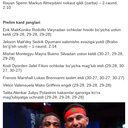
Rayan Spenn Markus Almeydani nokaut qildi (zarba) – 2-raund,
2:10
Prelim kard janglari
Erik MakKoniko Rodolfo Vieyradan ochkolar hisobi bo'yicha ustun
keldi (29-28, 29-28, 29-28)
Jekson MakVey Sedrik Dyumani sabmishn evaziga yutdi (Brabo
bo'g'ish usuli) – 1-raund, 2:14
Mishel Montegyu Mayra Bueno Silvadan ustun keldi (30-27, 29-28,
29-28)
Kodi Dyorden Jafel Filoni ochkolar bo'yicha mag'lub etdi (29-28, 30-
27, 30-27)
Frensis Marshall Lukas Brennanni taslim etdi (30-27, 30-27, 30-27)
Viktor Valensuela Maks Griffinni engdi (29-28, 29-28, 29-28)
Talita Alenkar Juliyu Polastrini hakamlar qaroriga ko'ra
mag'lubiyatga uchratdi (29-28, 29-28, 29-28)