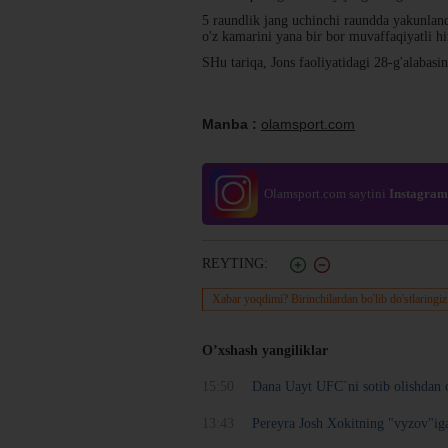
5 raundlik jang uchinchi raundda yakunlandi
o'z kamarini yana bir bor muvaffaqiyatli h
SHu tariqa, Jons faoliyatidagi 28-g'alabasin
Manba :
olamsport.com
Olamsport.com saytini
Instagram
REYTING:
Xabar yoqdimi? Birinchilardan bo'lib do'stlaringiz
O’xshash yangiliklar
15:50
Dana Uayt UFC`ni sotib olishdan o
13:43
Pereyra Josh Xokitning "vyzov"iga