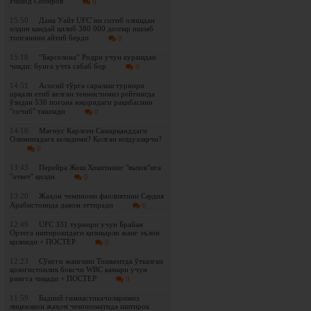
Ришод Собиров
0
15:50
Дана Уайт UFC`ни сотиб олишдан
олдин қандай қилиб 380 000 доллар ишлаб
топганини айтиб берди
0
15:18
“Барселона” Родри учун курашдан
чиқди: бунга учта сабаб бор
0
14:51
Асосий тўрга саралаш турнири
орқали етиб келган теннисчимиз рейтингда
ўзидан 530 поғона юқоридаги рақибасини
"сочиб" ташлади
0
14:16
Магнус Карлсен Самарқанддаги
Олимпиадага келадими? Қолган юлдузларчи?
0
13:43
Перейра Жош Хокитнинг "вызов"ига
"ответ" қилди
0
13:20
Жаҳон чемпиони фаолиятини Саудия
Арабистонида давом эттиради
0
12:49
UFC 331 турнири учун Брайан
Ортега иштирокидаги қизиқарли жанг эълон
қилинди + ПОСТЕР
0
12:23
Сўнгги жангини Тошкентда ўтказган
қозоғистонлик боксчи WBC камари учун
рингга чиқади + ПОСТЕР
0
11:59
Бадиий гимнастикачиларимиз
лицензион жаҳон чемпионатида иштирок