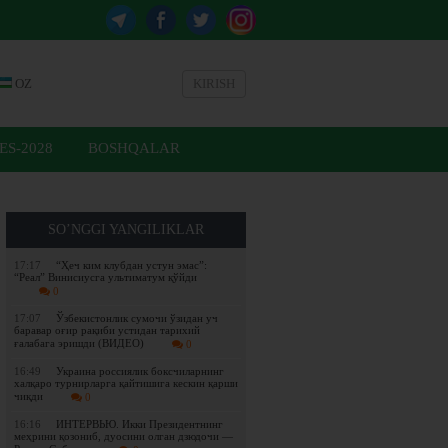
OZ
KIRISH
ES-2028
BOSHQALAR
SO’NGGI YANGILIKLAR
17:17
“Ҳеч ким клубдан устун эмас”:
“Реал” Винисиусга ультиматум қўйди
0
17:07
Ўзбекистонлик сумочи ўзидан уч
баравар оғир рақиби устидан тарихий
ғалабага эришди (ВИДЕО)
0
16:49
Украина россиялик боксчиларнинг
халқаро турнирларга қайтишига кескин қарши
чиқди
0
16:16
ИНТЕРВЬЮ. Икки Президентнинг
меҳрини қозониб, дуосини олган дзюдочи —