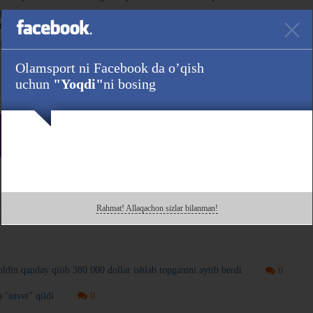
. 37 yoshli Jons 42 yoshli Miochichni texnik nokaut orqali taslim etdi va
imoya qildi.
i nishonladi. Stipe esa beshinchi mag'lubiyatini qabul qilishga majbur bo'ldi.
Olamsport ni Facebook da o’qish
uchun
"Yoqdi"
ni bosing
Havola :
da ham kuzating!
Rahmat! Allaqachon sizlar bilanman!
 bilan o'rtoqlashing!
ldin qanday qilib 380 000 dollar ishlab topganini aytib berdi
0
 "otvet" qildi
0