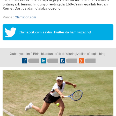
to'g'ri nimchorak final bosqichiga yo'l oldi va turnirning 1/8 finalida
britaniyalik tennischi, dunyo reytingida 160-o'rinni egallab turgan
Xerriet Dart ustidan g'alaba qozondi.
Manba :
Olamsport.com
Olamsport.com saytini
Twitter
da ham kuzating!
Xabar yoqdimi? Birinchilardan bo'lib do'stlaringiz bilan o'rtoqlashing!