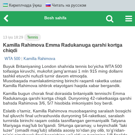
Кириллчада ўқиш
Читать на русском
Bosh sahifa
13 iyu 18:29
Tennis
Kamilla Rahimova Emma Radukanuga qarshi kortga
chiqdi
WTA 500
Kamilla Rahimova
Buyuk Britaniyaning London shahrida tennis bo'yicha WTA 500
toifasiga kiruvchi, mukofot jamg'armasi 1 mln 915 ming dollarni
tashkil etuvchi nufuzli turnir davom etmoqda.
Musobaqada mamlakatimizning birinchi raqamli raketka ustasi
Kamilla Rahimova ishtirok etayotgani haqida xabar bergandik.
Kamilla bugun chorak final doirasida britaniyalik tennischi Emma
Radukanuga qarshi kortga chiqdi. Dunyoning 42-raketkasiga qarshi
bahsda Rahimova 3/6, 5/7 hisobida imkoniyatni boy berdi.
Eslatib o'tamiz, Kamilla Rahimova musobaqaning saralash bosqichi
hal qiluvchi final uchrashuvida dunyoning 54-raketkasi, saralash
turnirida birinchi raqam ostida tasniflangan germaniyalik Tatyana
Mariyaga mag'lub bo'lgandi. SHunga qaramay, u keyinchalik "laki
luzer" (omadli mag'lub) sifatida asosiy to'rdan joy olib, to'g'ridan-