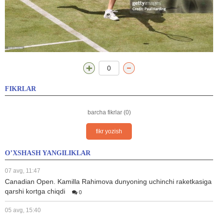
0
FIKRLAR
barcha fikrlar (0)
fikr yozish
O’XSHASH YANGILIKLAR
07 avg, 11:47
Canadian Open. Kamilla Rahimova dunyoning uchinchi raketkasiga
qarshi kortga chiqdi
0
05 avg, 15:40