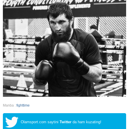
Manba :
fighttime
Olamsport.com saytini
Twitter
da ham kuzating!