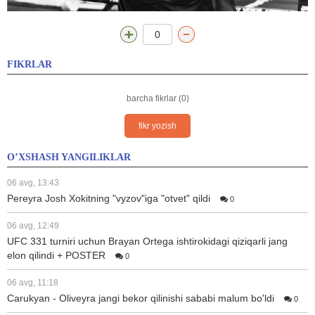
0
FIKRLAR
barcha fikrlar (0)
fikr yozish
O’XSHASH YANGILIKLAR
06 avg, 13:43
Pereyra Josh Xokitning "vyzov"iga "otvet" qildi
0
06 avg, 12:49
UFC 331 turniri uchun Brayan Ortega ishtirokidagi qiziqarli jang
elon qilindi + POSTER
0
06 avg, 11:18
Carukyan - Oliveyra jangi bekor qilinishi sababi malum bo'ldi
0