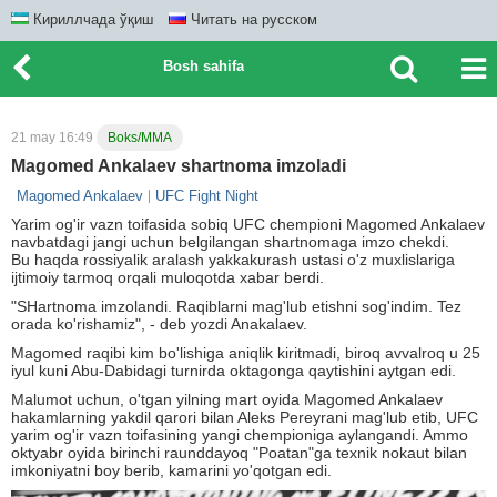
Кириллчада ўқиш
Читать на русском
Bosh sahifa
21 may 16:49
Boks/MMA
Magomed Ankalaev shartnoma imzoladi
Magomed Ankalaev
UFC Fight Night
Yarim og'ir vazn toifasida sobiq UFC chempioni Magomed Ankalaev
navbatdagi jangi uchun belgilangan shartnomaga imzo chekdi.
Bu haqda rossiyalik aralash yakkakurash ustasi o'z muxlislariga
ijtimoiy tarmoq orqali muloqotda xabar berdi.
"SHartnoma imzolandi. Raqiblarni mag'lub etishni sog'indim. Tez
orada ko'rishamiz", - deb yozdi Anakalaev.
Magomed raqibi kim bo'lishiga aniqlik kiritmadi, biroq avvalroq u 25
iyul kuni Abu-Dabidagi turnirda oktagonga qaytishini aytgan edi.
Malumot uchun, o'tgan yilning mart oyida Magomed Ankalaev
hakamlarning yakdil qarori bilan Aleks Pereyrani mag'lub etib, UFC
yarim og'ir vazn toifasining yangi chempioniga aylangandi. Ammo
oktyabr oyida birinchi raunddayoq "Poatan"ga texnik nokaut bilan
imkoniyatni boy berib, kamarini yo'qotgan edi.