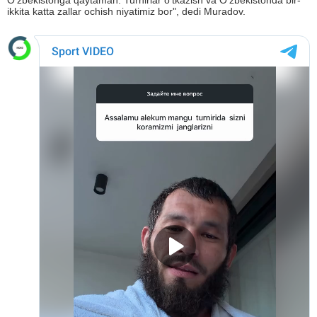
O'zbekistonga qaytaman. Turnirlar o'tkazish va O'zbekistonda bir-
ikkita katta zallar ochish niyatimiz bor", dedi Muradov.