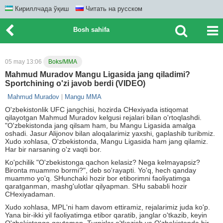
Кириллчада ўқиш
Читать на русском
Bosh sahifa
05 may 13:06
Boks/MMA
Mahmud Muradov Mangu Ligasida jang qiladimi?
Sportchining o'zi javob berdi (VIDEO)
Mahmud Muradov
Mangu MMA
O'zbekistonlik UFC jangchisi, hozirda CHexiyada istiqomat
qilayotgan Mahmud Muradov kelgusi rejalari bilan o'rtoqlashdi.
"O'zbekistonda jang qilsam ham, bu Mangu Ligasida amalga
oshadi. Jasur Alijonov bilan aloqalarimiz yaxshi, gaplashib turibmiz.
Xudo xohlasa, O'zbekistonda, Mangu Ligasida ham jang qilamiz.
Har bir narsaning o'z vaqti bor.
Ko'pchilik "O'zbekistonga qachon kelasiz? Nega kelmayapsiz?
Bironta muammo bormi?", deb so'rayapti. Yo'q, hech qanday
muammo yo'q. SHunchaki hozir bor etiborimni faoliyatimga
qaratganman, mashg'ulotlar qilyapman. SHu sababli hozir
CHexiyadaman.
Xudo xohlasa, MPL'ni ham davom ettiramiz, rejalarimiz juda ko'p.
Yana bir-ikki yil faoliyatimga etibor qaratib, janglar o'tkazib, keyin