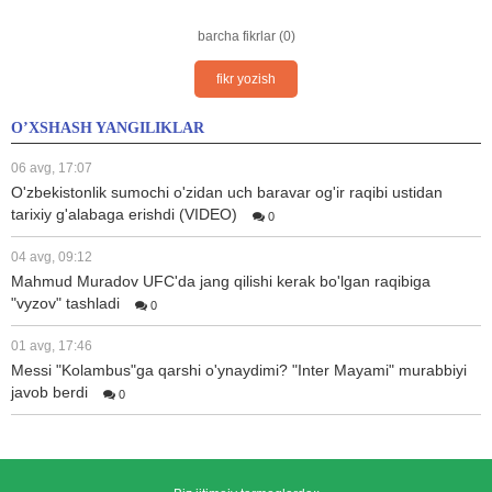
barcha fikrlar (0)
fikr yozish
O’XSHASH YANGILIKLAR
06 avg, 17:07
O'zbekistonlik sumochi o'zidan uch baravar og'ir raqibi ustidan
tarixiy g'alabaga erishdi (VIDEO)
0
04 avg, 09:12
Mahmud Muradov UFC'da jang qilishi kerak bo'lgan raqibiga
"vyzov" tashladi
0
01 avg, 17:46
Messi "Kolambus"ga qarshi o'ynaydimi? "Inter Mayami" murabbiyi
javob berdi
0