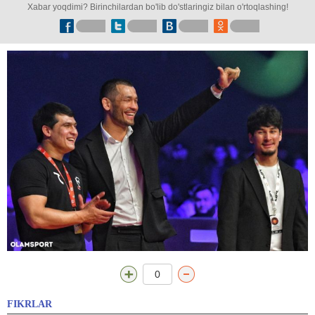
Xabar yoqdimi? Birinchilardan bo'lib do'stlaringiz bilan o'rtoqlashing!
0
FIKRLAR