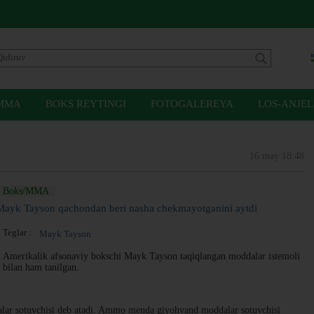
MMA
BOKS REYTINGI
FOTOGALEREYA
LOS-ANJEL
16 may 18:48
Boks/MMA
Mayk Tayson qachondan beri nasha chekmayotganini aytdi
Teglar :
Mayk Tayson
Amerikalik afsonaviy bokschi Mayk Tayson taqiqlangan moddalar istemoli
bilan ham tanilgan.
lar sotuvchisi deb atadi. Ammo menda giyohvand moddalar sotuvchisi