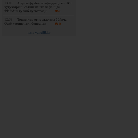
13:08
Африка футбол конфедерацияси ЖЧ
ҳуқуқларини сотиш жанжали фонида
ФИФАни қўллаб-қувватлади
0
12:39
Тошкентда оғир атлетика бўйича
Осиё чемпионати бошланди
0
yana yangiliklar