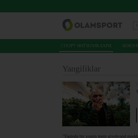
СПОРТ ЯНГИЛИКЛАРИ
BOKS/
Yangiliklar
"Yaqinda bir xonim meni giyohvand modda