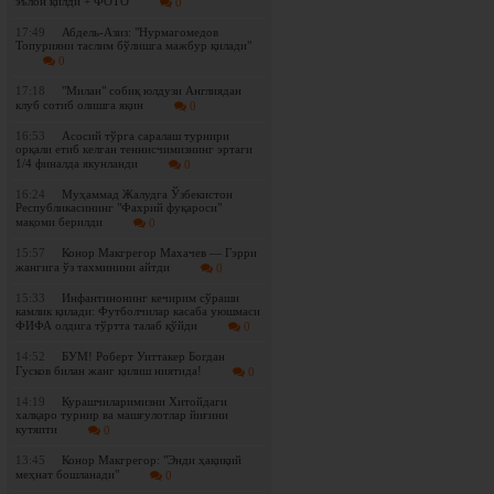
эълон қилди + ФОТО
0
17:49
Абдель-Азиз: "Нурмагомедов
Топурияни таслим бўлишга мажбур қилади"
0
17:18
"Милан" собиқ юлдузи Англиядан
клуб сотиб олишга яқин
0
16:53
Асосий тўрга саралаш турнири
орқали етиб келган теннисчимизнинг эртаги
1/4 финалда якунланди
0
16:24
Муҳаммад Жалудга Ўзбекистон
Республикасининг "Фахрий фуқароси"
мақоми берилди
0
15:57
Конор Макгрегор Махачев — Гэрри
жангига ўз тахминини айтди
0
15:33
Инфантинонинг кечирим сўраши
камлик қилади: Футболчилар касаба уюшмаси
ФИФА олдига тўртта талаб қўйди
0
14:52
БУМ! Роберт Уиттакер Богдан
Гусков билан жанг қилиш ниятида!
0
14:19
Курашчиларимизни Хитойдаги
халқаро турнир ва машғулотлар йиғини
кутяпти
0
13:45
Конор Макгрегор: "Энди ҳақиқий
меҳнат бошланади"
0