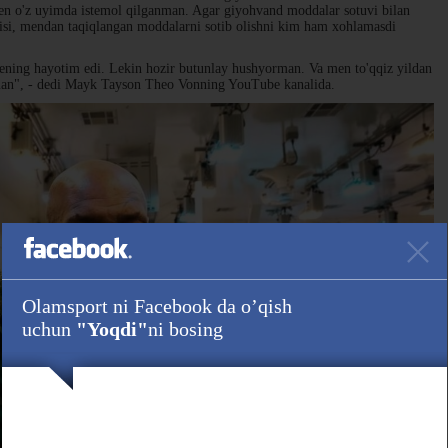
men o'z uyimda istemol qilganman. Agar giyohvand moddalar sotuvi bilan
isi, mendan taqiqlangan moddalarni sotib olishni kim ham xohlamasdi
ning hayotim edi. Lekin hozir butunlay hushyorman. Va men to'qqiz yildan
man", - dedi Mayk Tayson Theo Vonning YouTube kanalida.
Olamsport ni Facebook da o’qish
uchun
"Yoqdi"
ni bosing