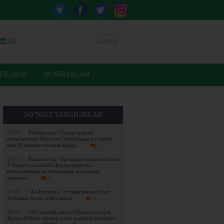
OZ
KIRISH
ES-2028
BOSHQALAR
SO’NGGI YANGILIKLAR
19:59
Ўзбекистон? Турли сунъий
интеллектлар Шахмат Олимпиадаси ғолиби
ким бўлишини тахмин қилди
0
19:15
Яхши хабар: Президент вакили билан
Ўзбекистон хоккей федерациясини
ривожлантириш масалалари муҳокама
қилинди
0
18:48
“Ал Иттиҳод” уч мавсумдан сўнг
Фабиньо билан хайрлашди
0
18:21
UFC асосий жанги Нурмагомедов -
Ядонг бўлган турнир учун расмий постерни