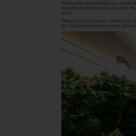
bo'lish uchun etarli intizom yo'q, chunki 
shug'ullanganimda hozir boy bo'lardim. Bo
deysiz.
Menga kayf qilish yoqardi. CHunki kayf me
beri taqiqlangan moddalar istemol qilmay