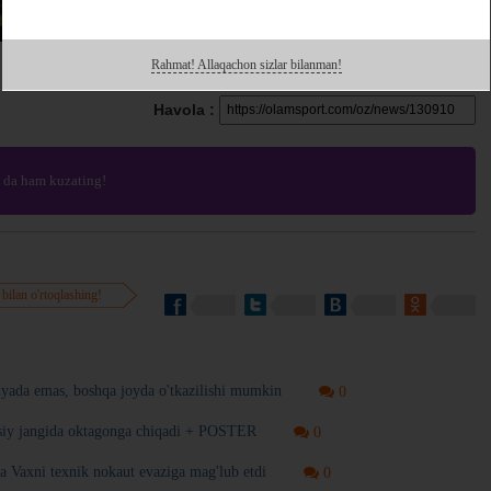
Rahmat! Allaqachon sizlar bilanman!
Havola :
da ham kuzating!
 bilan o'rtoqlashing!
iyada emas, boshqa joyda o'tkazilishi mumkin
0
osiy jangida oktagonga chiqadi + POSTER
0
 Vaxni texnik nokaut evaziga mag'lub etdi
0