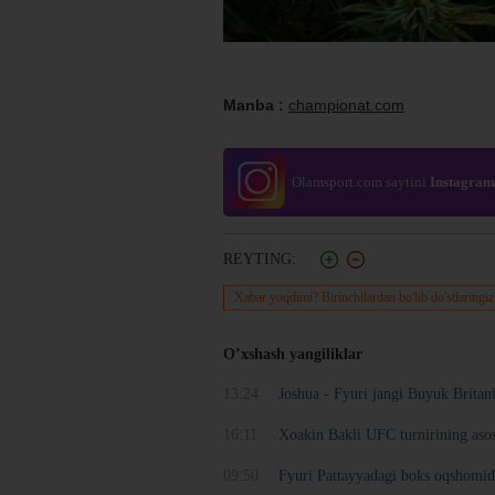
Manba :
championat.com
Olamsport.com saytini
Instagram
REYTING:
Xabar yoqdimi? Birinchilardan bo'lib do'stlaringiz
O’xshash yangiliklar
13:24
Joshua - Fyuri jangi Buyuk Britan
16:11
Xoakin Bakli UFC turnirining as
09:50
Fyuri Pattayyadagi boks oqshomida