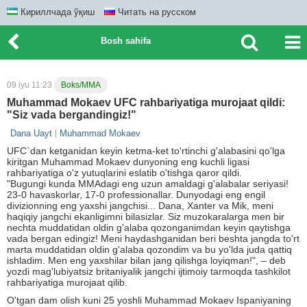
Кириллчада ўқиш
Читать на русском
Bosh sahifa
09 iyu 11:23
Boks/MMA
Muhammad Mokaev UFC rahbariyatiga murojaat qildi:
"Siz vada bergandingiz!"
Dana Uayt
Muhammad Mokaev
UFC`dan ketganidan keyin ketma-ket to'rtinchi g'alabasini qo'lga
kiritgan Muhammad Mokaev dunyoning eng kuchli ligasi
rahbariyatiga o'z yutuqlarini eslatib o'tishga qaror qildi.
"Bugungi kunda MMAdagi eng uzun amaldagi g'alabalar seriyasi!
23-0 havaskorlar, 17-0 professionallar. Dunyodagi eng engil
divizionning eng yaxshi jangchisi... Dana, Xanter va Mik, meni
haqiqiy jangchi ekanligimni bilasizlar. Siz muzokaralarga men bir
nechta muddatidan oldin g'alaba qozonganimdan keyin qaytishga
vada bergan edingiz! Meni haydashganidan beri beshta jangda to'rt
marta muddatidan oldin g'alaba qozondim va bu yo'lda juda qattiq
ishladim. Men eng yaxshilar bilan jang qilishga loyiqman!", – deb
yozdi mag'lubiyatsiz britaniyalik jangchi ijtimoiy tarmoqda tashkilot
rahbariyatiga murojaat qilib.
O'tgan dam olish kuni 25 yoshli Muhammad Mokaev Ispaniyaning