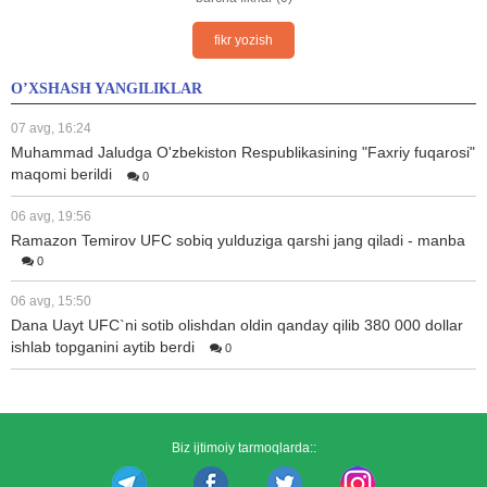
fikr yozish
O’XSHASH YANGILIKLAR
07 avg, 16:24
Muhammad Jaludga O'zbekiston Respublikasining "Faxriy fuqarosi"
maqomi berildi
0
06 avg, 19:56
Ramazon Temirov UFC sobiq yulduziga qarshi jang qiladi - manba
0
06 avg, 15:50
Dana Uayt UFC`ni sotib olishdan oldin qanday qilib 380 000 dollar
ishlab topganini aytib berdi
0
Biz ijtimoiy tarmoqlarda::