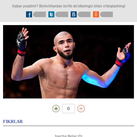
Xabar yoqdimi? Birinchilardan bo'lib do'stlaringiz bilan o'rtoqlashing!
0
FIKRLAR
barcha fikrlar (0)