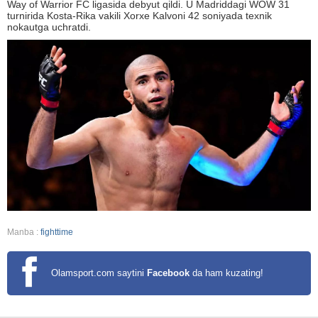
Way of Warrior FC ligasida debyut qildi. U Madriddagi WOW 31
turnirida Kosta-Rika vakili Xorxe Kalvoni 42 soniyada texnik
nokautga uchratdi.
Manba :
fighttime
Olamsport.com saytini
Facebook
da ham kuzating!