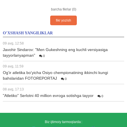
barcha fikrlar (0)
fikr yozish
O’XSHASH YANGILIKLAR
09 avg, 12:58
Javohir Sindarov: "Men Gukeshning eng kuchli versiyasiga
tayyorlanyapman"
0
09 avg, 11:59
Og'ir atletika bo'yicha Osiyo chempionatining ikkinchi kungi
bahslaridan FOTOREPORTAJ
0
08 avg, 17:13
"Atletiko" Serlotni 40 million evroga sotishga tayyor
0
Biz ijtimoiy tarmoqlarda::