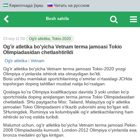
Кириллчада ўқиш
Читать на русском
Bosh sahifa
23 noy 11:50
Og'ir atletika, Tokio-2020
Og'ir atletika bo'yicha Vetnam terma jamoasi Tokio
Olimpiadasidan chetlashtirildi
Og'ir atletika
Vetnam
Og'ir atletika bo'yicha Vetnam terma jamoasi Tokio-2020 yozgi
Olimpiya o'yinlarida ishtirok eta olmaydigan bo'ldi.
Boisi ushbu mamlakat sportchilarining o'smirlar o'rtasidagi JCHda
topshirgan doping tahlillari musbat natija ko'rsatgan.
Qoidaga ko'ra Olimpiya kvalifikaciyasi davrida 3 yoki undan ko'p
sportchisida doping aniqlangan terma jamoa Tokio Olimpiadasidan
chetlatiladi. SHu paytgacha Misr, Tailand, Malayziya og'ir atletika
jamoalari Tokio Olimpiadasini o'tkazib yuborishi aniq bo'lgan edi.
SHuningdek, Ruminiya va kolumbiyalik og'ir atletikachilarning ham
ishtiroki so'roq ostida turibdi.
Malumot uchun, og'ir atletika bo'yicha Vetnam terma jamoasi Pekin-
2008 Olimpiadasida kumush, London-2012 Olimpiya o'yinlarida esa
bronza medalini qo'lga kiritgan.