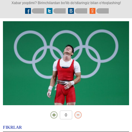
Xabar yoqdimi? Birinchilardan bo'lib do'stlaringiz bilan o'rtoqlashing!
0
FIKRLAR