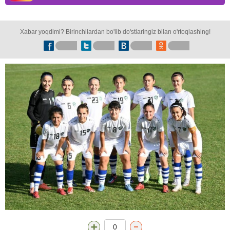
Xabar yoqdimi? Birinchilardan bo'lib do'stlaringiz bilan o'rtoqlashing!
0