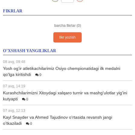
FIKRLAR
barcha fikrlar (0)
fikr yozish
O’XSHASH YANGILIKLAR
08 avg, 09:48
Yosh og'ir atletikachilarimiz Osiyo chempionatidagi ilk medalni
qo'lga kiritishdi
0
07 avg, 14:19
Kurashchilarimizni Xitoydagi xalqaro turnir va mashg'ulotlar yig'ini
kutyapti
0
07 avg, 12:13
Kayl Snayder va Ahmed Tajudinov o'rtasida revansh jangi
o'tkaziladi
0