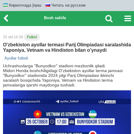
Кириллчада ўқиш
Читать на русском
Bosh sahifa
25 okt 16:39
Futbol
O'zbekiston ayollar termasi Parij Olimpiadasi saralashida
Yaponiya, Vetnam va Hindiston bilan o'ynaydi
Ayollar futboli
Uchrashuvlarga "Bunyodkor" stadioni mezbonlik qiladi.
Midori Honda boshchiligidagi O'zbekiston ayollar terma jamoasi
"Bunyodkor" stadionida 2024 yilgi Parij Olimpiadasi ikkinchi
saralash bosqichida Yaponiya, Vetnam va Hindiston terma
jamoalariga qarshi maydonga tushadi.