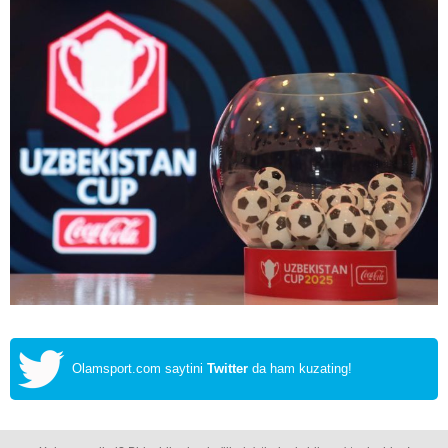
Olamsport.com saytini
Twitter
da ham kuzating!