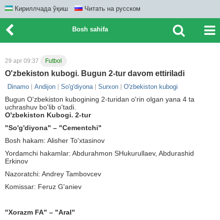
Кириллчада ўқиш
Читать на русском
Bosh sahifa
29 apr 09:37
Futbol
O'zbekiston kubogi. Bugun 2-tur davom ettiriladi
Dinamo
Andijon
So'g'diyona
Surxon
O'zbekiston kubogi
Bugun O'zbekiston kubogining 2-turidan o'rin olgan yana 4 ta
uchrashuv bo'lib o'tadi.
O'zbekiston Kubogi. 2-tur
"So'g'diyona" – "Cementchi"
Bosh hakam: Alisher To'xtasinov
Yordamchi hakamlar: Abdurahmon SHukurullaev, Abdurashid
Erkinov
Nazoratchi: Andrey Tambovcev
Komissar: Feruz G'aniev
"Xorazm FA" – "Aral"