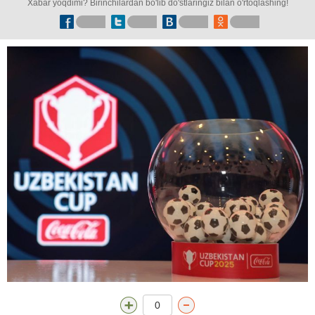
Xabar yoqdimi? Birinchilardan bo'lib do'stlaringiz bilan o'rtoqlashing!
0