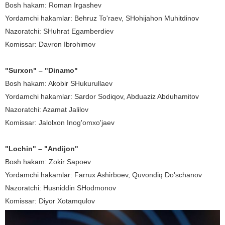
Bosh hakam: Roman Irgashev
Yordamchi hakamlar: Behruz To'raev, SHohijahon Muhitdinov
Nazoratchi: SHuhrat Egamberdiev
Komissar: Davron Ibrohimov
"Surxon" – "Dinamo"
Bosh hakam: Akobir SHukurullaev
Yordamchi hakamlar: Sardor Sodiqov, Abduaziz Abduhamitov
Nazoratchi: Azamat Jalilov
Komissar: Jalolxon Inog'omxo'jaev
"Lochin" – "Andijon"
Bosh hakam: Zokir Sapoev
Yordamchi hakamlar: Farrux Ashirboev, Quvondiq Do'schanov
Nazoratchi: Husniddin SHodmonov
Komissar: Diyor Xotamqulov