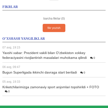
FIKRLAR
barcha fikrlar (0)
fikr yozish
O’XSHASH YANGILIKLAR
07 avg, 19:15
Yaxshi xabar: Prezident vakili bilan O'zbekiston xokkey
federaciyasini rivojlantirish masalalari muhokama qilindi
0
06 avg, 09:47
Bugun Superligada ikkinchi davraga start beriladi
0
05 avg, 19:33
Kriketchilarimizga zamonaviy sport anjomlari topshirildi + FOTO
0