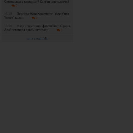
Олимпиадага келадими? Қолган юлдузларчи?
0
13:43
Перейра Жош Хокитнинг "вызов"ига
"ответ" қилди
0
13:20
Жаҳон чемпиони фаолиятини Саудия
Арабистонида давом эттиради
0
yana yangiliklar