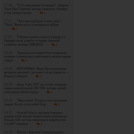
17:48
"У ўз имиджини бузмоқда". Даррен
Тилл Иан Гэррини аёллар ҳақидаги гаплари
учун танқид қилди
0
17:17
“Ҳеч ким клубдан устун эмас”:
“Реал” Винисиусга ультиматум қўйди
0
17:07
Ўзбекистонлик сумочи ўзидан уч
баравар оғир рақиби устидан тарихий
ғалабага эришди (ВИДЕО)
0
16:49
Украина россиялик боксчиларнинг
халқаро турнирларга қайтишига кескин қарши
чиқди
0
16:16
ИНТЕРВЬЮ. Икки Президентнинг
меҳрини қозониб, дуосини олган дзюдочи —
Ришод Собиров
0
15:50
Дана Уайт UFC`ни сотиб олишдан
олдин қандай қилиб 380 000 доллар ишлаб
топганини айтиб берди
0
15:18
“Барселона” Родри учун курашдан
чиқди: бунга учта сабаб бор
0
14:51
Асосий тўрга саралаш турнири
орқали етиб келган теннисчимиз рейтингда
ўзидан 530 поғона юқоридаги рақибасини
"сочиб" ташлади
0
14:16
Магнус Карлсен Самарқанддаги