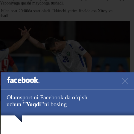
n Yaponiyaga qarshi maydonga tushadi.
ilan soat 20:00da start oladi. Ikkinchi yarim finalda esa Xitoy va
shadi.
Olamsport ni Facebook da o’qish
uchun
"Yoqdi"
ni bosing