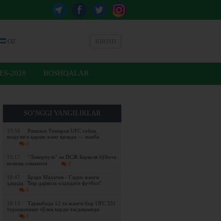
OZ
KIRISH
ES-2028
BOSHQALAR
SO’NGGI YANGILIKLAR
19:56
Рамазон Темиров UFC собиқ
юлдузига қарши жанг қилади — манба
0
19:17
“Ливерпуль” ва ПСЖ Барколя бўйича
келиша олмаяпти
0
18:47
Брэди Махачев - Гэрри жанги
ҳақида: "Бир дарвоза олдидаги футбол"
0
18:13
Таркибида 12 та жанги бор UFC 331
турнирининг тўлиқ карди тасдиқланди
0