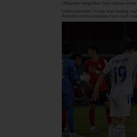
CHigodaev shogirdlari final chiptasi uchu
Ushbu uchrashuv 19 may kuni bizning vaqt b
Avstraliya terma jamoalari o'zaro kuch sina