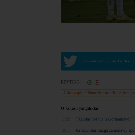
Olamsport.com saytini
Twitter
da
REYTING:
Xabar yoqdimi? Birinchilardan bo'lib do'stlaringiz
O’xshash yangiliklar
11:35
"Xatolar boshqa takrorlanmaydi". 
19:33
Kriketchilarimizga zamonaviy spo