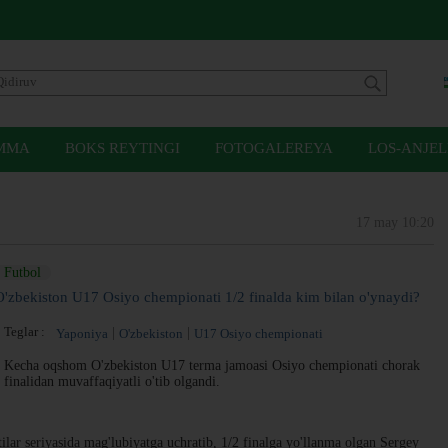
MMA
BOKS REYTINGI
FOTOGALEREYA
LOS-ANJEL
17 may 10:20
Futbol
O'zbekiston U17 Osiyo chempionati 1/2 finalda kim bilan o'ynaydi?
Teglar :
Yaponiya
O'zbekiston
U17 Osiyo chempionati
Kecha oqshom O'zbekiston U17 terma jamoasi Osiyo chempionati chorak
finalidan muvaffaqiyatli o'tib olgandi.
ilar seriyasida mag'lubiyatga uchratib, 1/2 finalga yo'llanma olgan Sergey