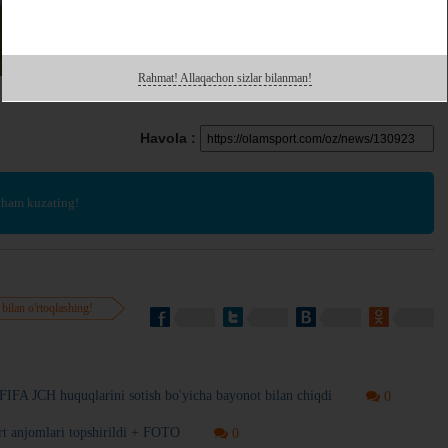
Rahmat! Allaqachon sizlar bilanman!
Havola :
 ham kuzating!
 bilan o'rtoqlashing!
FIFA JCH huquqlarini sotish bo'yicha bayonot bilan chiqdi
0
rt anjomlari topshirildi + FOTO
0