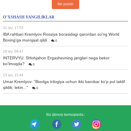
fikr yozish
O’XSHASH YANGILIKLAR
31 iyu, 17:53
IBA rahbari Kremlyov Rossiya borasidagi qarordan so'ng World
Boxing'ga murojaat qildi
0
18 iyu, 09:47
INTERVYU. SHohjahon Ergashevning janglari nega bekor
bo'lmoqda?
0
13 iyu, 15:44
Umar Kremlyov: "Bivolga trilogiya uchun ikki barobar ko'p pul taklif
qildik, lekin..."
0
Biz ijtimoiy tarmoqlarda::