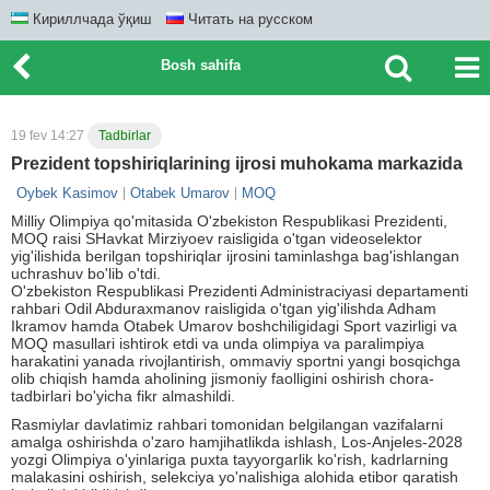
Кириллчада ўқиш
Читать на русском
Bosh sahifa
19 fev 14:27
Tadbirlar
Prezident topshiriqlarining ijrosi muhokama markazida
Oybek Kasimov
Otabek Umarov
MOQ
Milliy Olimpiya qo'mitasida O'zbekiston Respublikasi Prezidenti,
MOQ raisi SHavkat Mirziyoev raisligida o'tgan videoselektor
yig'ilishida berilgan topshiriqlar ijrosini taminlashga bag'ishlangan
uchrashuv bo'lib o'tdi.
O'zbekiston Respublikasi Prezidenti Administraciyasi departamenti
rahbari Odil Abduraxmanov raisligida o'tgan yig'ilishda Adham
Ikramov hamda Otabek Umarov boshchiligidagi Sport vazirligi va
MOQ masullari ishtirok etdi va unda olimpiya va paralimpiya
harakatini yanada rivojlantirish, ommaviy sportni yangi bosqichga
olib chiqish hamda aholining jismoniy faolligini oshirish chora-
tadbirlari bo'yicha fikr almashildi.
Rasmiylar davlatimiz rahbari tomonidan belgilangan vazifalarni
amalga oshirishda o'zaro hamjihatlikda ishlash, Los-Anjeles-2028
yozgi Olimpiya o'yinlariga puxta tayyorgarlik ko'rish, kadrlarning
malakasini oshirish, selekciya yo'nalishiga alohida etibor qaratish