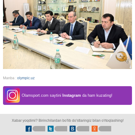
Manba :
olympic.uz
Olamsport.com saytini
Instagram
da ham kuzating!
Xabar yoqdimi? Birinchilardan bo'lib do'stlaringiz bilan o'rtoqlashing!