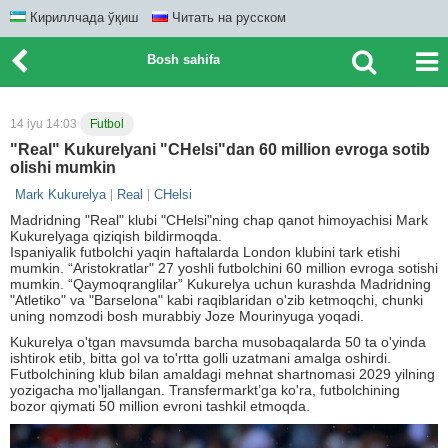
Кириллчада ўқиш
Читать на русском
Bosh sahifa
14 iyu 14:03
Futbol
"Real" Kukurelyani "CHelsi"dan 60 million evroga sotib
olishi mumkin
Mark Kukurelya
Real
CHelsi
Madridning "Real" klubi "CHelsi"ning chap qanot himoyachisi Mark
Kukurelyaga qiziqish bildirmoqda.
Ispaniyalik futbolchi yaqin haftalarda London klubini tark etishi
mumkin. “Aristokratlar" 27 yoshli futbolchini 60 million evroga sotishi
mumkin. “Qaymoqranglilar” Kukurelya uchun kurashda Madridning
"Atletiko" va "Barselona" kabi raqiblaridan o'zib ketmoqchi, chunki
uning nomzodi bosh murabbiy Joze Mourinyuga yoqadi.
Kukurelya o'tgan mavsumda barcha musobaqalarda 50 ta o'yinda
ishtirok etib, bitta gol va to'rtta golli uzatmani amalga oshirdi.
Futbolchining klub bilan amaldagi mehnat shartnomasi 2029 yilning
yozigacha mo'ljallangan. Transfermarkt’ga ko'ra, futbolchining
bozor qiymati 50 million evroni tashkil etmoqda.