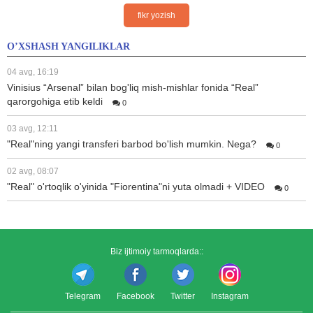
fikr yozish
O’XSHASH YANGILIKLAR
04 avg, 16:19
Vinisius “Arsenal” bilan bog'liq mish-mishlar fonida “Real”
qarorgohiga etib keldi
0
03 avg, 12:11
"Real"ning yangi transferi barbod bo'lish mumkin. Nega?
0
02 avg, 08:07
"Real" o'rtoqlik o'yinida "Fiorentina"ni yuta olmadi + VIDEO
0
Biz ijtimoiy tarmoqlarda::
Telegram
Facebook
Twitter
Instagram