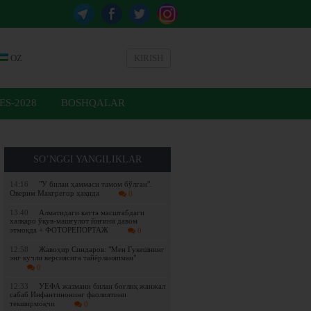
OZ
KIRISH
ES-2028
BOSHQALAR
SO’NGGI YANGILIKLAR
14:16
"У билан ҳаммаси тамом бўлган".
Оверим Макгрегор ҳақида
0
13:40
Алматидаги катта масштабдаги
халқаро ўқув-машғулот йиғини давом
этмоқда + ФОТОРЕПОРТАЖ
0
12:58
Жавоҳир Синдаров: "Мен Гукешнинг
энг кучли версиясига тайёрланяпман"
0
12:33
УЕФА жазмани билан боғлиқ жанжал
сабаб Инфантинонинг фаолиятини
текширмоқчи
0