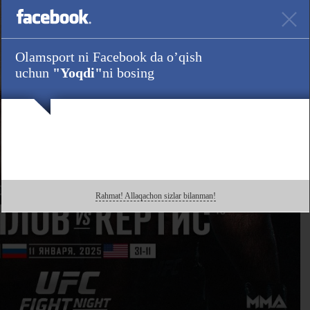
Olamsport ni Facebook da o’qish
uchun
"Yoqdi"
ni bosing
Rahmat! Allaqachon sizlar bilanman!