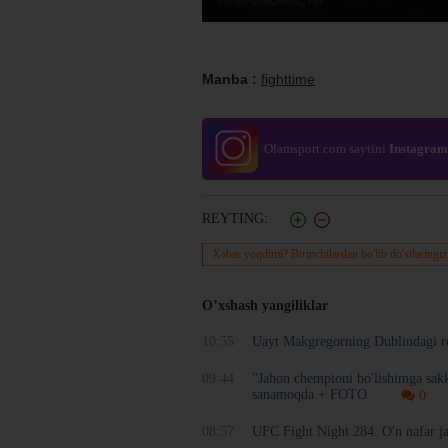
Manba :
fighttime
Olamsport.com saytini
Instagram
REYTING:
Xabar yoqdimi? Birinchilardan bo'lib do'stlaringiz
O’xshash yangiliklar
10:55
Uayt Makgregorning Dublindagi re
09:44
"Jahon chempioni bo'lishimga sakk
sanamoqda + FOTO
0
08:57
UFC Fight Night 284. O'n nafar ja