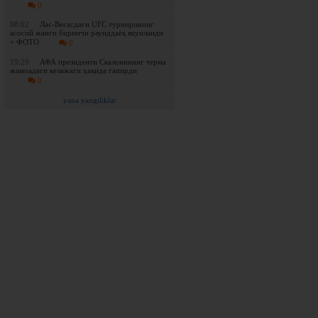
0
08:02
Лас-Вегасдаги UFC турнирининг
асосий жанги биринчи раунддаёқ якунланди
+ ФОТО
0
19:29
АФА президенти Скалонининг терма
жамоадаги келажаги ҳақида гапирди
0
yana yangiliklar