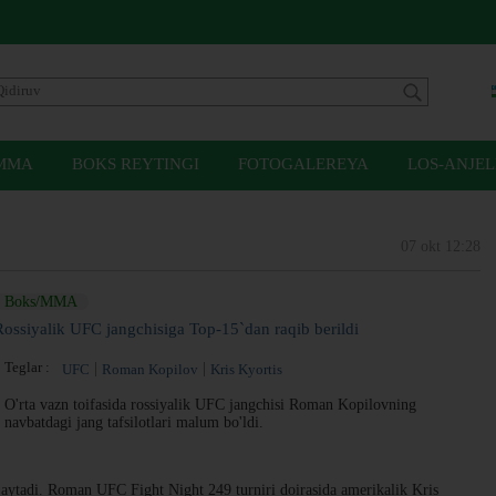
MMA
BOKS REYTINGI
FOTOGALEREYA
LOS-ANJEL
07 okt 12:28
Boks/MMA
Rossiyalik UFC jangchisiga Top-15`dan raqib berildi
Teglar :
UFC
Roman Kopilov
Kris Kyortis
O'rta vazn toifasida rossiyalik UFC jangchisi Roman Kopilovning
navbatdagi jang tafsilotlari malum bo'ldi.
aytadi. Roman UFC Fight Night 249 turniri doirasida amerikalik Kris