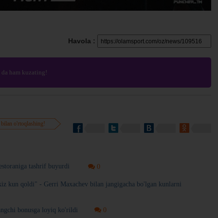
Havola :
da ham kuzating!
 bilan o'rtoqlashing!
storaniga tashrif buyurdi
0
iz kun qoldi" - Gerri Maxachev bilan jangigacha bo'lgan kunlarni
ngchi bonusga loyiq ko'rildi
0