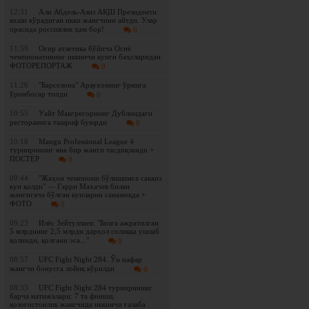
12:31
Али Абдель-Азиз АҚШ Президенти
яхши кўрадиган икки жангчини айтди. Улар
орасида россиялик ҳам бор!
0
11:59
Оғир атлетика бўйича Осиё
чемпионатининг иккинчи кунги баҳсларидан
ФОТОРЕПОРТАЖ
0
11:26
"Барселона" Араухонинг ўрнига
ўринбосар топди
0
10:55
Уайт Макгрегорнинг Дублиндаги
ресторанига ташриф буюрди
0
10:18
Mangu Professional League 4
турнирининг яна бир жанги тасдиқланди +
ПОСТЕР
0
09:44
"Жаҳон чемпиони бўлишимга саккиз
кун қолди" — Гэрри Махачев билан
жангигача бўлган кунларни санамоқда +
ФОТО
0
09:23
Илёс Зейтуллаев: "Бизга ажратилган
5 млрднинг 2,5 млрди дарҳол солиққа ушлаб
қолинди, қолгани эса..."
0
08:57
UFC Fight Night 284. Ўн нафар
жангчи бонусга лойиқ кўрилди
0
08:33
UFC Fight Night 284 турнирининг
барча натижалари: 7 та финиш,
қозоғистонлик жангчида иккинчи ғалаба