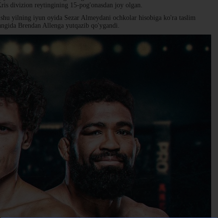
Kris divizion reytingining 15-pog'onasdan joy olgan.
u yilning iyun oyida Sezar Almeydani ochkolar hisobiga ko'ra taslim
jangida Brendan Allenga yutqazib qo'ygandi.