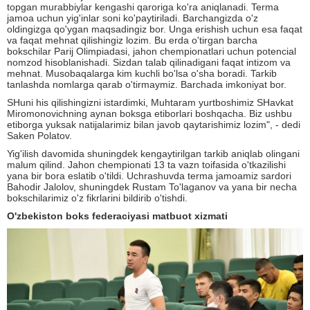
topgan murabbiylar kengashi qaroriga ko'ra aniqlanadi. Terma
jamoa uchun yig'inlar soni ko'paytiriladi. Barchangizda o'z
oldingizga qo'ygan maqsadingiz bor. Unga erishish uchun esa faqat
va faqat mehnat qilishingiz lozim. Bu erda o'tirgan barcha
bokschilar Parij Olimpiadasi, jahon chempionatlari uchun potencial
nomzod hisoblanishadi. Sizdan talab qilinadigani faqat intizom va
mehnat. Musobaqalarga kim kuchli bo'lsa o'sha boradi. Tarkib
tanlashda nomlarga qarab o'tirmaymiz. Barchada imkoniyat bor.
SHuni his qilishingizni istardimki, Muhtaram yurtboshimiz SHavkat
Miromonovichning aynan boksga etiborlari boshqacha. Biz ushbu
etiborga yuksak natijalarimiz bilan javob qaytarishimiz lozim", - dedi
Saken Polatov.
Yig'ilish davomida shuningdek kengaytirilgan tarkib aniqlab olingani
malum qilind. Jahon chempionati 13 ta vazn toifasida o'tkazilishi
yana bir bora eslatib o'tildi. Uchrashuvda terma jamoamiz sardori
Bahodir Jalolov, shuningdek Rustam To'laganov va yana bir necha
bokschilarimiz o'z fikrlarini bildirib o'tishdi.
O'zbekiston boks federaciyasi matbuot xizmati