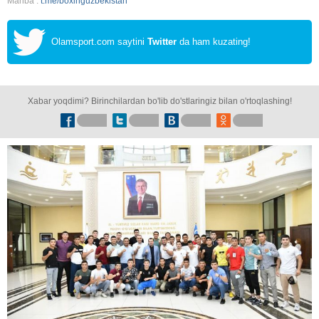
Manba :
t.me/boxinguzbekistan
Olamsport.com saytini
Twitter
da ham kuzating!
Xabar yoqdimi? Birinchilardan bo'lib do'stlaringiz bilan o'rtoqlashing!