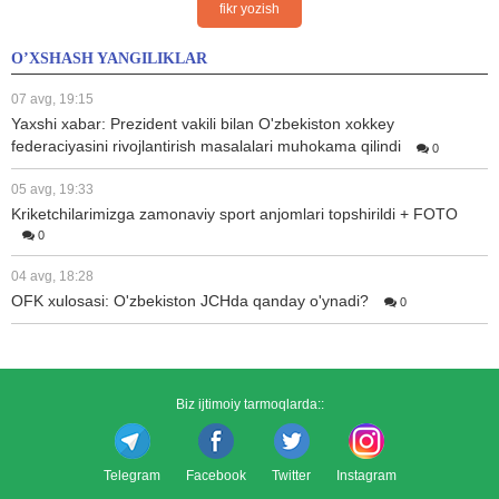
fikr yozish
O’XSHASH YANGILIKLAR
07 avg, 19:15
Yaxshi xabar: Prezident vakili bilan O'zbekiston xokkey
federaciyasini rivojlantirish masalalari muhokama qilindi
0
05 avg, 19:33
Kriketchilarimizga zamonaviy sport anjomlari topshirildi + FOTO
0
04 avg, 18:28
OFK xulosasi: O'zbekiston JCHda qanday o'ynadi?
0
Biz ijtimoiy tarmoqlarda::
Telegram
Facebook
Twitter
Instagram