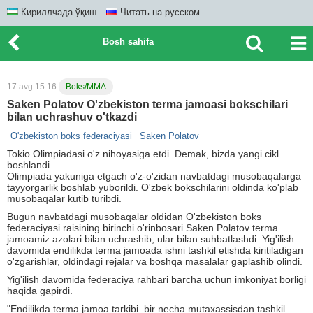
Кириллчада ўқиш
Читать на русском
Bosh sahifa
17 avg 15:16
Boks/MMA
Saken Polatov O'zbekiston terma jamoasi bokschilari
bilan uchrashuv o'tkazdi
O'zbekiston boks federaciyasi
Saken Polatov
Tokio Olimpiadasi o'z nihoyasiga etdi. Demak, bizda yangi cikl
boshlandi.
Olimpiada yakuniga etgach o'z-o'zidan navbatdagi musobaqalarga
tayyorgarlik boshlab yuborildi. O'zbek bokschilarini oldinda ko'plab
musobaqalar kutib turibdi.
Bugun navbatdagi musobaqalar oldidan O'zbekiston boks
federaciyasi raisining birinchi o'rinbosari Saken Polatov terma
jamoamiz azolari bilan uchrashib, ular bilan suhbatlashdi. Yig'ilish
davomida endilikda terma jamoada ishni tashkil etishda kiritiladigan
o'zgarishlar, oldindagi rejalar va boshqa masalalar gaplashib olindi.
Yig'ilish davomida federaciya rahbari barcha uchun imkoniyat borligi
haqida gapirdi.
"Endilikda terma jamoa tarkibi bir necha mutaxassisdan tashkil