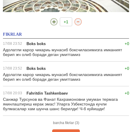
+1
FIKRLAR
17/08 23:52
Boks boks
+0
Адолатли карор чикариь мунасиб боксчилаоимизга имканият
берип жч олиб боради деган умиттамиз
17/08 23:52
Boks boks
+0
Адолатли карор чикариь мунасиб боксчилаоимизга имканият
берип жч олиб боради деган умиттамиз
17/08 20:03
Fahritdin Tashkenbaev
+0
Санжар Турсунов ва Фанат Кахрамоновни умуман термага
якинлаштириш керак эмас! Уларга Узбекстонда кучли
булмасалар хам шунча шанс берилди! Ч-б куйишди!
barcha fikrlar (3)