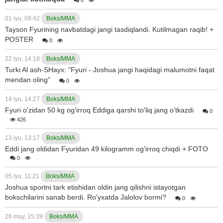
01 iyu, 08:42
Boks/MMA
Tayson Fyurining navbatdagi jangi tasdiqlandi. Kutilmagan raqib! +
POSTER
0
22 iyu, 14:18
Boks/MMA
Turki Al ash-SHayx: "Fyuri - Joshua jangi haqidagi malumotni faqat
mendan oling"
0
14 iyu, 14:27
Boks/MMA
Fyuri o'zidan 50 kg og'irroq Eddiga qarshi to'liq jang o'tkazdi
0
426
13 iyu, 13:17
Boks/MMA
Eddi jang oldidan Fyuridan 49 kilogramm og'irroq chiqdi + FOTO
0
05 iyu, 11:21
Boks/MMA
Joshua sportni tark etishidan oldin jang qilishni istayotgan
bokschilarini sanab berdi. Ro'yxatda Jalolov bormi?
0
26 may, 15:39
Boks/MMA