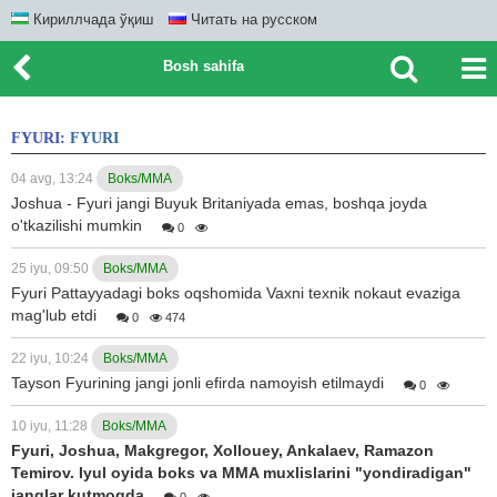
Кириллчада ўқиш
Читать на русском
Bosh sahifa
FYURI:
FYURI
04 avg, 13:24
Boks/MMA
Joshua - Fyuri jangi Buyuk Britaniyada emas, boshqa joyda
o'tkazilishi mumkin
0
25 iyu, 09:50
Boks/MMA
Fyuri Pattayyadagi boks oqshomida Vaxni texnik nokaut evaziga
mag'lub etdi
0
474
22 iyu, 10:24
Boks/MMA
Tayson Fyurining jangi jonli efirda namoyish etilmaydi
0
10 iyu, 11:28
Boks/MMA
Fyuri, Joshua, Makgregor, Xollouey, Ankalaev, Ramazon
Temirov. Iyul oyida boks va MMA muxlislarini "yondiradigan"
janglar kutmoqda
0