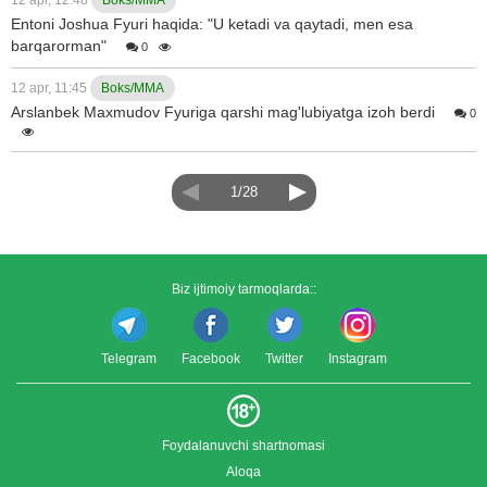
Entoni Joshua Fyuri haqida: "U ketadi va qaytadi, men esa
barqarorman"
0
12 apr, 11:45
Boks/MMA
Arslanbek Maxmudov Fyuriga qarshi mag'lubiyatga izoh berdi
0
1/28
Biz ijtimoiy tarmoqlarda::
Telegram
Facebook
Twitter
Instagram
Foydalanuvchi shartnomasi
Aloqa