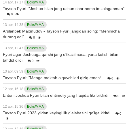
14 apr, 17:17
Boks/MMA
Tayson Fyuri: "Joshua bilan jang uchun shartnoma imzolaganman"
0
13 apr, 14:38
Boks/MMA
Arslanbek Maxmudov - Tayson Fyuri jangidan so'ng: "Menimcha
durang edi"
0
13 apr, 12:47
Boks/MMA
Fyuri agar Joshuaga qarshi jang o'tkazilmasa, yana ketish bilan
tahdid qildi
0
13 apr, 09:59
Boks/MMA
Tayson Fyuri: "Menga maktab o'quvchilari qiziq emas!"
0
12 apr, 16:18
Boks/MMA
Entoni Joshua Fyuri bilan ehtimoliy jang haqida fikr bildirdi
0
12 apr, 15:36
Boks/MMA
Tayson Fyuri 2023 yildan keyingi ilk g'alabasini qo'lga kiritdi
0
12 apr, 12:48
Boks/MMA