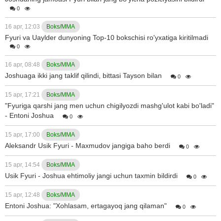
0
16 apr, 12:03
Boks/MMA
Fyuri va Uaylder dunyoning Top-10 bokschisi ro'yxatiga kiritilmadi
0
16 apr, 08:48
Boks/MMA
Joshuaga ikki jang taklif qilindi, bittasi Tayson bilan
0
15 apr, 17:21
Boks/MMA
"Fyuriga qarshi jang men uchun chigilyozdi mashg'ulot kabi bo'ladi"
- Entoni Joshua
0
15 apr, 17:00
Boks/MMA
Aleksandr Usik Fyuri - Maxmudov jangiga baho berdi
0
15 apr, 14:54
Boks/MMA
Usik Fyuri - Joshua ehtimoliy jangi uchun taxmin bildirdi
0
15 apr, 12:48
Boks/MMA
Entoni Joshua: "Xohlasam, ertagayoq jang qilaman"
0