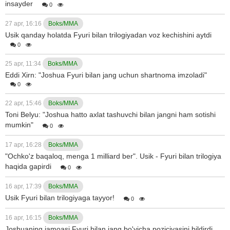
insayder
0
27 apr, 16:16
Boks/MMA
Usik qanday holatda Fyuri bilan trilogiyadan voz kechishini aytdi
0
25 apr, 11:34
Boks/MMA
Eddi Xirn: "Joshua Fyuri bilan jang uchun shartnoma imzoladi"
0
22 apr, 15:46
Boks/MMA
Toni Belyu: "Joshua hatto axlat tashuvchi bilan jangni ham sotishi
mumkin"
0
17 apr, 16:28
Boks/MMA
"Ochko'z baqaloq, menga 1 milliard ber". Usik - Fyuri bilan trilogiya
haqida gapirdi
0
16 apr, 17:39
Boks/MMA
Usik Fyuri bilan trilogiyaga tayyor!
0
16 apr, 16:15
Boks/MMA
Joshuaning jamoasi Fyuri bilan jang bo'yicha poziciyasini bildirdi