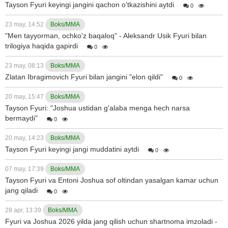
Tayson Fyuri keyingi jangini qachon o'tkazishini aytdi
0
23 may, 14:52
Boks/MMA
"Men tayyorman, ochko'z baqaloq" - Aleksandr Usik Fyuri bilan
trilogiya haqida gapirdi
0
23 may, 08:13
Boks/MMA
Zlatan Ibragimovich Fyuri bilan jangini "elon qildi"
0
20 may, 15:47
Boks/MMA
Tayson Fyuri: "Joshua ustidan g'alaba menga hech narsa
bermaydi"
0
20 may, 14:23
Boks/MMA
Tayson Fyuri keyingi jangi muddatini aytdi
0
07 may, 17:39
Boks/MMA
Tayson Fyuri va Entoni Joshua sof oltindan yasalgan kamar uchun
jang qiladi
0
28 apr, 13:39
Boks/MMA
Fyuri va Joshua 2026 yilda jang qilish uchun shartnoma imzoladi -