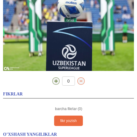
0
FIKRLAR
barcha fikrlar (0)
fikr yozish
O’XSHASH YANGILIKLAR