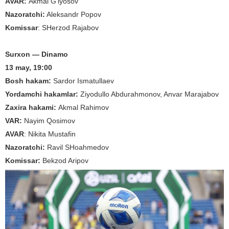
AVAR:
Akmal G'iyosov
Nazoratchi:
Aleksandr Popov
Komissar
: SHerzod Rajabov
Surxon — Dinamo
13 may, 19:00
Bosh hakam:
Sardor Ismatullaev
Yordamchi hakamlar:
Ziyodullo Abdurahmonov, Anvar Marajabov
Zaxira hakami:
Akmal Rahimov
VAR:
Nayim Qosimov
AVAR
: Nikita Mustafin
Nazoratchi:
Ravil SHoahmedov
Komissar:
Bekzod Aripov