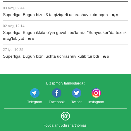
03 avg, 09:44
Superliga. Bugun bizni 3 ta qiziqarli uchrashuv kutmoqda
0
02 avg, 12:14
Superliga. Bugun ikkita o'yin guvohi bo'lamiz. "Bunyodkor"da texnik
mag'lubiyat
0
27 iyu, 10:25
Superliga. Bugun bizni uchta uchrashuv kutib turibdi
0
Biz ijtimoiy tarmoqlarda::
Telegram
Facebook
Twitter
Instagram
Foydalanuvchi shartnomasi