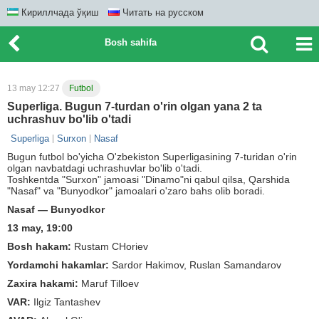
Кириллчада ўқиш
Читать на русском
Bosh sahifa
13 may 12:27
Futbol
Superliga. Bugun 7-turdan o'rin olgan yana 2 ta
uchrashuv bo'lib o'tadi
Superliga
Surxon
Nasaf
Bugun futbol bo'yicha O'zbekiston Superligasining 7-turidan o'rin
olgan navbatdagi uchrashuvlar bo'lib o'tadi.
Toshkentda "Surxon" jamoasi "Dinamo"ni qabul qilsa, Qarshida
"Nasaf" va "Bunyodkor" jamoalari o'zaro bahs olib boradi.
Nasaf — Bunyodkor
13 may, 19:00
Bosh hakam:
Rustam CHoriev
Yordamchi hakamlar:
Sardor Hakimov, Ruslan Samandarov
Zaxira hakami:
Maruf Tilloev
VAR:
Ilgiz Tantashev