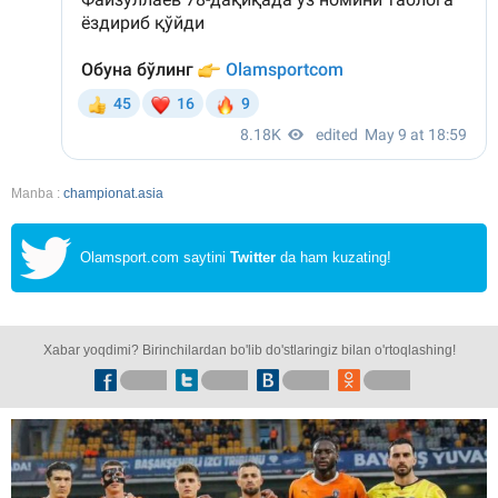
Manba :
championat.asia
Olamsport.com saytini
Twitter
da ham kuzating!
Xabar yoqdimi? Birinchilardan bo'lib do'stlaringiz bilan o'rtoqlashing!