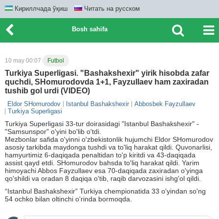
Кириллчада ўқиш
Читать на русском
Bosh sahifa
10 may 00:07
Futbol
Turkiya Superligasi. "Bashakshexir" yirik hisobda zafar
quchdi, SHomurodovda 1+1, Fayzullaev ham zaxiradan
tushib gol urdi (VIDEO)
Eldor SHomurodov
Istanbul Bashakshexir
Abbosbek Fayzullaev
Turkiya Superligasi
Turkiya Superligasi 33-tur doirasidagi "Istanbul Bashakshexir" -
"Samsunspor" o'yini bo'lib o'tdi.
Mezbonlar safida o'yinni o'zbekistonlik hujumchi Eldor SHomurodov
asosiy tarkibda maydonga tushdi va to'liq harakat qildi. Quvonarlisi,
hamyurtimiz 6-daqiqada penaltidan to'p kiritdi va 43-daqiqada
assist qayd etdi. SHomurodov bahsda to'liq harakat qildi. Yarim
himoyachi Abbos Fayzullaev esa 70-daqiqada zaxiradan o'yinga
qo'shildi va oradan 8 daqiqa o'tib, raqib darvozasini ishg'ol qildi.
“Istanbul Bashakshexir” Turkiya chempionatida 33 o'yindan so'ng
54 ochko bilan oltinchi o'rinda bormoqda.