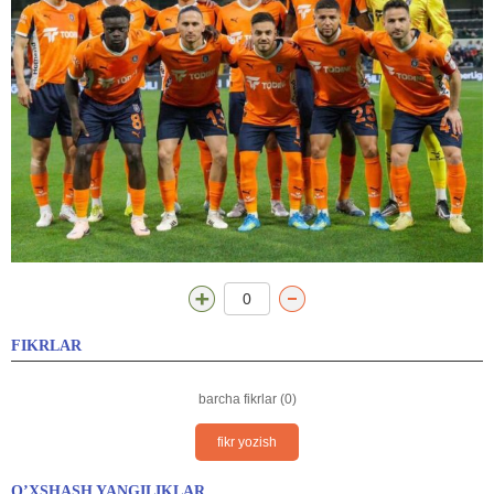
0
FIKRLAR
barcha fikrlar (0)
fikr yozish
O’XSHASH YANGILIKLAR