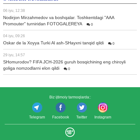
06 iyu, 12:38
Nodirjon Mirzahmedov va boshqalar. Toshkentdagi "AAA
Promouter" turniridan FOTOGALEREYA
0
04 iyu, 09:26
Oskar de la Xoyya Turki Al ash-SHayxni tanqid qildi
0
29 iyu, 14:57
SHomurodov? FIFA JCH-2026 guruh bosqichining eng chiroyli
goliga nomzodlarni elon qildi
0
Biz ijtimoiy tarmoqlarda::
Telegram
Facebook
Twitter
Instagram