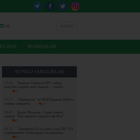
OZ
KIRISH
ES-2028
BOSHQALAR
SO’NGGI YANGILIKLAR
19:56
Рамазон Темиров UFC собиқ
юлдузига қарши жанг қилади — манба
0
19:17
“Ливерпуль” ва ПСЖ Барколя бўйича
келиша олмаяпти
0
18:47
Брэди Махачев - Гэрри жанги
ҳақида: "Бир дарвоза олдидаги футбол"
0
18:13
Таркибида 12 та жанги бор UFC 331
турнирининг тўлиқ карди тасдиқланди
0