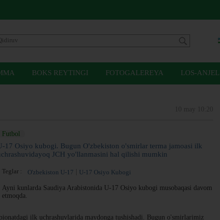
MMA
BOKS REYTINGI
FOTOGALEREYA
LOS-ANJEL
10 may 10:20
Futbol
U-17 Osiyo kubogi. Bugun O'zbekiston o'smirlar terma jamoasi ilk
uchrashuvidayoq JCH yo'llanmasini hal qilishi mumkin
Teglar :
O'zbekiston U-17
U-17 Osiyo Kubogi
Ayni kunlarda Saudiya Arabistonida U-17 Osiyo kubogi musobaqasi davom
etmoqda.
ionatdagi ilk uchrashuvlarida maydonga tushishadi. Bugun o'smirlarimiz