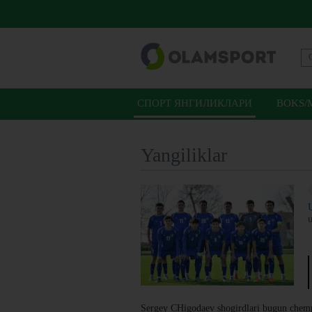
СПОРТ ЯНГИЛИКЛАРИ
BOKS/
Yangiliklar
Sergey CHigodaev shogirdlari bugun chemp