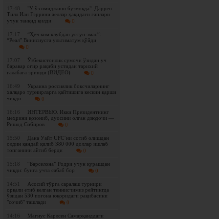
17:48
"У ўз имиджини бузмоқда". Даррен
Тилл Иан Гэррини аёллар ҳақидаги гаплари
учун танқид қилди
0
17:17
“Ҳеч ким клубдан устун эмас”:
“Реал” Винисиусга ультиматум қўйди
0
17:07
Ўзбекистонлик сумочи ўзидан уч
баравар оғир рақиби устидан тарихий
ғалабага эришди (ВИДЕО)
0
16:49
Украина россиялик боксчиларнинг
халқаро турнирларга қайтишига кескин қарши
чиқди
0
16:16
ИНТЕРВЬЮ. Икки Президентнинг
меҳрини қозониб, дуосини олган дзюдочи —
Ришод Собиров
0
15:50
Дана Уайт UFC`ни сотиб олишдан
олдин қандай қилиб 380 000 доллар ишлаб
топганини айтиб берди
0
15:18
“Барселона” Родри учун курашдан
чиқди: бунга учта сабаб бор
0
14:51
Асосий тўрга саралаш турнири
орқали етиб келган теннисчимиз рейтингда
ўзидан 530 поғона юқоридаги рақибасини
"сочиб" ташлади
0
14:16
Магнус Карлсен Самарқанддаги