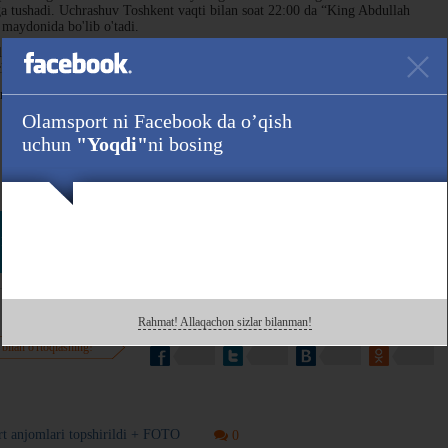
a tushadi. Uchrashuv Toshkent vaqti bilan soat 22:00 da “King Abdullah
maydonida bo'lib o'tadi.
ari ilk turda SHimoliy Koreya bilan bahs olib borishi kerak edi. Biroq
chgani sababli o'yin bekor qilingan.
shuvda g'alaba qozonsa, joriy yil Qatarda bo'lib o'tadigan JCH
Olamsport ni Facebook da o’qish
uchun
"Yoqdi"
ni bosing
Havola :
 ham kuzating!
Rahmat! Allaqachon sizlar bilanman!
 bilan o'rtoqlashing!
rt anjomlari topshirildi + FOTO
0