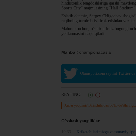
hindistonlik tengdoshlariga qarshi maydong
Sports City” majmuasining “Hall Stadium” 
Eslatib o'tamiz, Sergey CHigodaev shogirdl
raqibning turnirda ishtirok etishdan voz ke
Malumot uchun, o'smirlarimiz bugungi uchra
yo'llanmasini naqd qiladi.
Manba :
championat.asia
Olamsport.com saytini
Twitter
da
REYTING:
Xabar yoqdimi? Birinchilardan bo'lib do'stlaringiz
O’xshash yangiliklar
19:33
Kriketchilarimizga zamonaviy spo