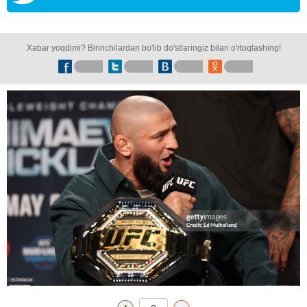
Xabar yoqdimi? Birinchilardan bo'lib do'stlaringiz bilan o'rtoqlashing!