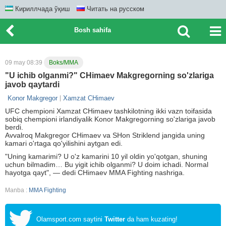
Кириллчада ўқиш
Читать на русском
Bosh sahifa
09 may 08:39
Boks/MMA
"U ichib olganmi?" CHimaev Makgregorning so'zlariga
javob qaytardi
Konor Makgregor
Xamzat CHimaev
UFC chempioni Xamzat CHimaev tashkilotning ikki vazn toifasida
sobiq chempioni irlandiyalik Konor Makgregorning so'zlariga javob
berdi.
Avvalroq Makgregor CHimaev va SHon Striklend jangida uning
kamari o'rtaga qo'yilishini aytgan edi.
"Uning kamarimi? U o'z kamarini 10 yil oldin yo'qotgan, shuning
uchun bilmadim… Bu yigit ichib olganmi? U doim ichadi. Normal
hayotga qayt", — dedi CHimaev MMA Fighting nashriga.
Manba :
MMA Fighting
Olamsport.com saytini
Twitter
da ham kuzating!