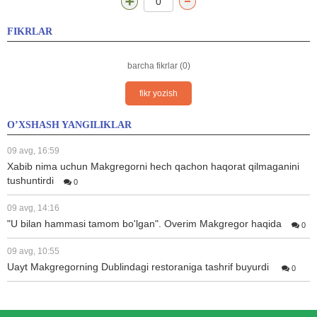
0
FIKRLAR
barcha fikrlar (0)
fikr yozish
O’XSHASH YANGILIKLAR
09 avg, 16:59
Xabib nima uchun Makgregorni hech qachon haqorat qilmaganini
tushuntirdi
0
09 avg, 14:16
"U bilan hammasi tamom bo'lgan". Overim Makgregor haqida
0
09 avg, 10:55
Uayt Makgregorning Dublindagi restoraniga tashrif buyurdi
0