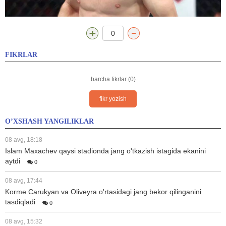
0
FIKRLAR
barcha fikrlar (0)
fikr yozish
O’XSHASH YANGILIKLAR
08 avg, 18:18
Islam Maxachev qaysi stadionda jang o'tkazish istagida ekanini
aytdi
0
08 avg, 17:44
Korme Carukyan va Oliveyra o'rtasidagi jang bekor qilinganini
tasdiqladi
0
08 avg, 15:32