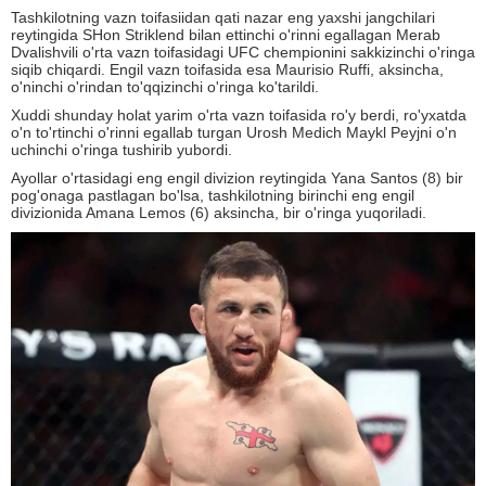
Tashkilotning vazn toifasiidan qati nazar eng yaxshi jangchilari
reytingida SHon Striklend bilan ettinchi o'rinni egallagan Merab
Dvalishvili o'rta vazn toifasidagi UFC chempionini sakkizinchi o'ringa
siqib chiqardi. Engil vazn toifasida esa Maurisio Ruffi, aksincha,
o'ninchi o'rindan to'qqizinchi o'ringa ko'tarildi.
Xuddi shunday holat yarim o'rta vazn toifasida ro'y berdi, ro'yxatda
o'n to'rtinchi o'rinni egallab turgan Urosh Medich Maykl Peyjni o'n
uchinchi o'ringa tushirib yubordi.
Ayollar o'rtasidagi eng engil divizion reytingida Yana Santos (8) bir
pog'onaga pastlagan bo'lsa, tashkilotning birinchi eng engil
divizionida Amana Lemos (6) aksincha, bir o'ringa yuqoriladi.