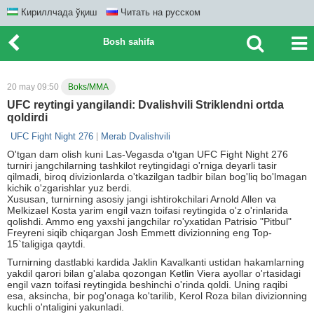
Кириллчада ўқиш
Читать на русском
Bosh sahifa
20 may 09:50
Boks/MMA
UFC reytingi yangilandi: Dvalishvili Striklendni ortda
qoldirdi
UFC Fight Night 276
Merab Dvalishvili
O'tgan dam olish kuni Las-Vegasda o'tgan UFC Fight Night 276
turniri jangchilarning tashkilot reytingidagi o'rniga deyarli tasir
qilmadi, biroq divizionlarda o'tkazilgan tadbir bilan bog'liq bo'lmagan
kichik o'zgarishlar yuz berdi.
Xususan, turnirning asosiy jangi ishtirokchilari Arnold Allen va
Melkizael Kosta yarim engil vazn toifasi reytingida o'z o'rinlarida
qolishdi. Ammo eng yaxshi jangchilar ro'yxatidan Patrisio "Pitbul"
Freyreni siqib chiqargan Josh Emmett divizionning eng Top-
15`taligiga qaytdi.
Turnirning dastlabki kardida Jaklin Kavalkanti ustidan hakamlarning
yakdil qarori bilan g'alaba qozongan Ketlin Viera ayollar o'rtasidagi
engil vazn toifasi reytingida beshinchi o'rinda qoldi. Uning raqibi
esa, aksincha, bir pog'onaga ko'tarilib, Kerol Roza bilan divizionning
kuchli o'ntaligini yakunladi.