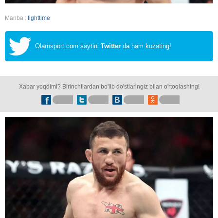
Manba :
fighttime
Olamsport.com saytini
Twitter
da ham kuzating!
Xabar yoqdimi? Birinchilardan bo'lib do'stlaringiz bilan o'rtoqlashing!