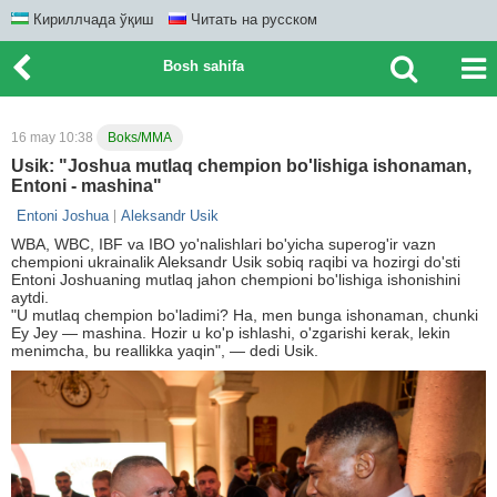
Кириллчада ўқиш
Читать на русском
Bosh sahifa
16 may 10:38
Boks/MMA
Usik: "Joshua mutlaq chempion bo'lishiga ishonaman,
Entoni - mashina"
Entoni Joshua
Aleksandr Usik
WBA, WBC, IBF va IBO yo'nalishlari bo'yicha superog'ir vazn
chempioni ukrainalik Aleksandr Usik sobiq raqibi va hozirgi do'sti
Entoni Joshuaning mutlaq jahon chempioni bo'lishiga ishonishini
aytdi.
"U mutlaq chempion bo'ladimi? Ha, men bunga ishonaman, chunki
Ey Jey — mashina. Hozir u ko'p ishlashi, o'zgarishi kerak, lekin
menimcha, bu reallikka yaqin", — dedi Usik.