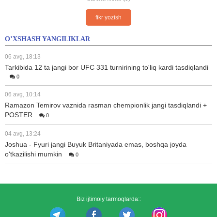
fikr yozish
O’XSHASH YANGILIKLAR
06 avg, 18:13
Tarkibida 12 ta jangi bor UFC 331 turnirining to'liq kardi tasdiqlandi
0
06 avg, 10:14
Ramazon Temirov vaznida rasman chempionlik jangi tasdiqlandi +
POSTER
0
04 avg, 13:24
Joshua - Fyuri jangi Buyuk Britaniyada emas, boshqa joyda
o'tkazilishi mumkin
0
Biz ijtimoiy tarmoqlarda::