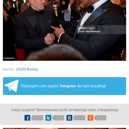
Manba :
DAZN Boxing
Olamsport.com saytini
Telegram
da ham kuzating!
Xabar yoqdimi? Birinchilardan bo'lib do'stlaringiz bilan o'rtoqlashing!