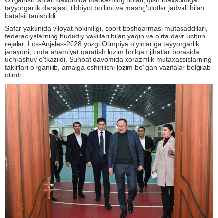
O'rganish ishlari davomida markazning holati, qish mavsumiga
tayyorgarlik darajasi, tibbiyot bo'limi va mashg'ulotlar jadvali bilan
batafsil tanishildi.
Safar yakunida viloyat hokimligi, sport boshqarmasi mutasaddilari,
federaciyalarning hududiy vakillari bilan yaqin va o'rta davr uchun
rejalar, Los-Anjeles-2028 yozgi Olimpiya o'yinlariga tayyorgarlik
jarayoni, unda ahamiyat qaratish lozim bo'lgan jihatlar borasida
uchrashuv o'tkazildi. Suhbat davomida xorazmlik mutaxassislarning
takliflari o'rganilib, amalga oshirilishi lozim bo'lgan vazifalar belgilab
olindi.