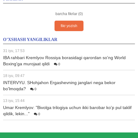
barcha fikrlar (0)
fikr yozish
O’XSHASH YANGILIKLAR
31 iyu, 17:53
IBA rahbari Kremlyov Rossiya borasidagi qarordan so'ng World
Boxing'ga murojaat qildi
0
18 iyu, 09:47
INTERVYU. SHohjahon Ergashevning janglari nega bekor
bo'lmoqda?
0
13 iyu, 15:44
Umar Kremlyov: "Bivolga trilogiya uchun ikki barobar ko'p pul taklif
qildik, lekin..."
0