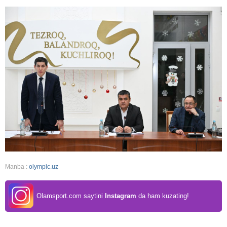
Manba :
olympic.uz
Olamsport.com saytini
Instagram
da ham kuzating!