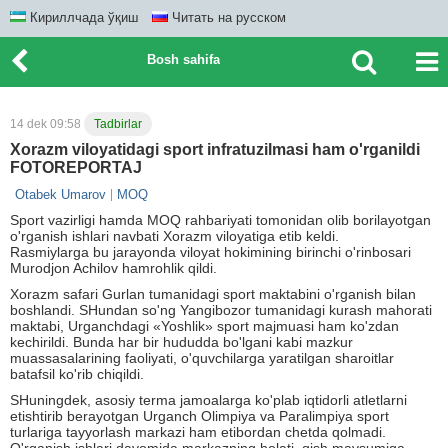
Кириллчада ўқиш
Читать на русском
Bosh sahifa
14 dek 09:58
Tadbirlar
Xorazm viloyatidagi sport infratuzilmasi ham o'rganildi
FOTOREPORTAJ
Otabek Umarov
MOQ
Sport vazirligi hamda MOQ rahbariyati tomonidan olib borilayotgan
o'rganish ishlari navbati Xorazm viloyatiga etib keldi.
Rasmiylarga bu jarayonda viloyat hokimining birinchi o'rinbosari
Murodjon Achilov hamrohlik qildi.
Xorazm safari Gurlan tumanidagi sport maktabini o'rganish bilan
boshlandi. SHundan so'ng Yangibozor tumanidagi kurash mahorati
maktabi, Urganchdagi «Yoshlik» sport majmuasi ham ko'zdan
kechirildi. Bunda har bir hududda bo'lgani kabi mazkur
muassasalarining faoliyati, o'quvchilarga yaratilgan sharoitlar
batafsil ko'rib chiqildi.
SHuningdek, asosiy terma jamoalarga ko'plab iqtidorli atletlarni
etishtirib berayotgan Urganch Olimpiya va Paralimpiya sport
turlariga tayyorlash markazi ham etibordan chetda qolmadi.