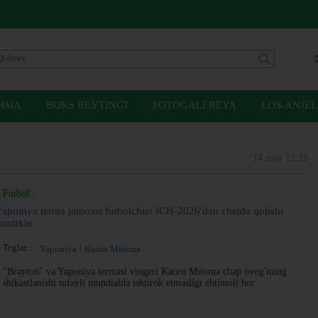
MMA
BOKS REYTINGI
FOTOGALEREYA
LOS-ANJEL
14 may 12:16
Futbol
Yaponiya terma jamoasi futbolchisi JCH-2026'dan chetda qolishi
mumkin
Teglar :
Yaponiya
Kaoru Mitoma
"Brayton" va Yaponiya termasi vingeri Kaoru Mitoma chap oyog'ining
shikastlanishi tufayli mundialda ishtirok etmasligi ehtimoli bor.