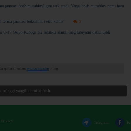
ma jamoasi bosh murabbiyligini tark etadi. Yangi bosh murabbiy nomi ham
t terma jamoasi bokschilari etib keldi?
0
si U-17 Osiyo Kubogi 1/2 finalida alamli mag'lubiyatni qabul qildi
ikr qoldirish uchun
avtorizatsiyadan
o’ting
< so’nggi yangiliklarni ko’rish
Privacy
Telegram
Fa