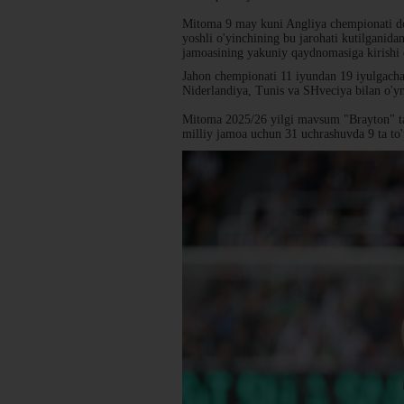
Mitoma 9 may kuni Angliya chempionati doi
yoshli o'yinchining bu jarohati kutilganid
jamoasining yakuniy qaydnomasiga kirishi
Jahon chempionati 11 iyundan 19 iyulgach
Niderlandiya, Tunis va SHveciya bilan o'y
Mitoma 2025/26 yilgi mavsum "Brayton" tarki
milliy jamoa uchun 31 uchrashuvda 9 ta to'p