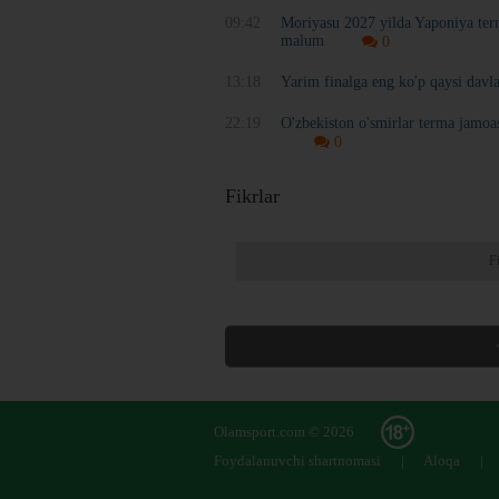
09:42
Moriyasu 2027 yilda Yaponiya ter
malum
0
13:18
Yarim finalga eng ko'p qaysi davla
22:19
O'zbekiston o'smirlar terma jamoa
0
Fikrlar
F
Olamsport.com © 2026
Foydalanuvchi shartnomasi
|
Aloqa
|