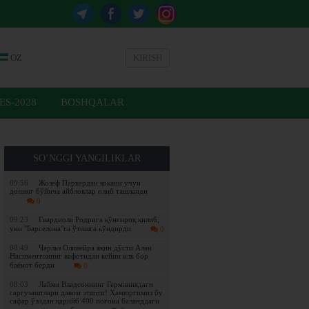
OZ
KIRISH
ES-2028
BOSHQALAR
SO’NGGI YANGILIKLAR
09:56
Жозеф Паркердан кокаин учун
допинг бўйича айбловлар олиб ташланди
0
09:23
Гвардиола Родрига қўнғироқ қилиб,
уни "Барселона"га ўтишга кўндирди
0
08:49
Чарльз Оливейра яқин дўсти Алан
Насиментонинг вафотидан кейин илк бор
баёнот берди
0
08:03
Лайма Владсоннинг Германиядаги
саргузаштлари давом этяпти! Ҳамюртимиз бу
сафар ўзидан қарийб 400 поғона баланддаги