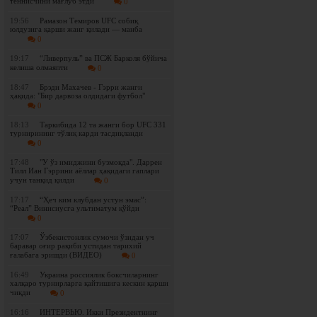
теннисчини мағлуб этди
0
19:56
Рамазон Темиров UFC собиқ
юлдузига қарши жанг қилади — манба
0
19:17
“Ливерпуль” ва ПСЖ Барколя бўйича
келиша олмаяпти
0
18:47
Брэди Махачев - Гэрри жанги
ҳақида: "Бир дарвоза олдидаги футбол"
0
18:13
Таркибида 12 та жанги бор UFC 331
турнирининг тўлиқ карди тасдиқланди
0
17:48
"У ўз имиджини бузмоқда". Даррен
Тилл Иан Гэррини аёллар ҳақидаги гаплари
учун танқид қилди
0
17:17
“Ҳеч ким клубдан устун эмас”:
“Реал” Винисиусга ультиматум қўйди
0
17:07
Ўзбекистонлик сумочи ўзидан уч
баравар оғир рақиби устидан тарихий
ғалабага эришди (ВИДЕО)
0
16:49
Украина россиялик боксчиларнинг
халқаро турнирларга қайтишига кескин қарши
чиқди
0
16:16
ИНТЕРВЬЮ. Икки Президентнинг