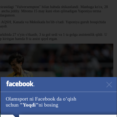
rasidagi "Vulverxempton" bilan bahsda shikastlandi. Manbaga ko'ra, 28
an ancha jiddiy. Mitoma 15 may kuni elon qilinadigan Yaponiya terma
 dargumon.
a AQSH, Kanada va Meksikada bo'lib o'tadi. Yaponiya guruh bosqichida
naydi.
bida 27 o'yin o'tkazib, 3 ta gol urdi va 1 ta golga assistentlik qildi. U
 kiritgan hamda 8 ta assist qayd etgan.
Olamsport ni Facebook da o’qish
uchun
"Yoqdi"
ni bosing