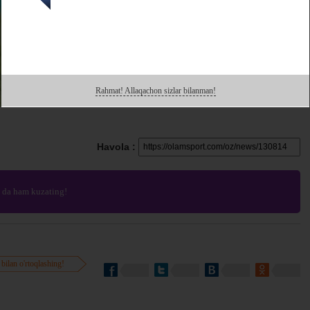
Rahmat! Allaqachon sizlar bilanman!
Havola :
da ham kuzating!
 bilan o'rtoqlashing!