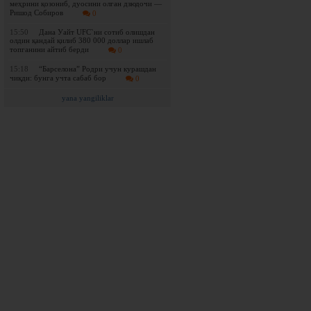
меҳрини қозониб, дуосини олган дзюдочи —
Ришод Собиров
0
15:50
Дана Уайт UFC`ни сотиб олишдан
олдин қандай қилиб 380 000 доллар ишлаб
топганини айтиб берди
0
15:18
“Барселона” Родри учун курашдан
чиқди: бунга учта сабаб бор
0
yana yangiliklar