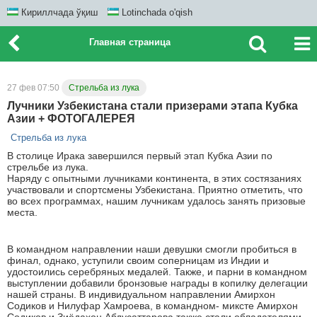
Кириллчада ўқиш
Lotinchada o'qish
Главная страница
27 фев 07:50
Стрельба из лука
Лучники Узбекистана стали призерами этапа Кубка
Азии + ФОТОГАЛЕРЕЯ
Стрельба из лука
В столице Ирака завершился первый этап Кубка Азии по
стрельбе из лука.
Наряду с опытными лучниками континента, в этих состязаниях
участвовали и спортсмены Узбекистана. Приятно отметить, что
во всех программах, нашим лучникам удалось занять призовые
места.
В командном направлении наши девушки смогли пробиться в
финал, однако, уступили своим соперницам из Индии и
удостоились серебряных медалей. Также, и парни в командном
выступлении добавили бронзовые награды в копилку делегации
нашей страны. В индивидуальном направлении Амирхон
Содиков и Нилуфар Хамроева, в командном- миксте Амирхон