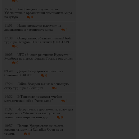
0
15:37
Азербайджан изучает опыт
Узбекистана в организации чемпионата мира
по дзюдо
0
11:01
Наши гимнастки выступят на
лицензионном чемпионате мира
0
17:30
Официально: объявлен главный бой
турнира Octagon 91 в Ташкенте (ПОСТЕР)
0
10:05
UFC обновил рейтинги: Нурсултон
Рузибоев поднялся, Богдан Гуськов опустился
0
09:40
Диёра Келдиёрова готовится в
Словении + ФОТО
0
17:24
Лайма Владсон вышла в основную
сетку турнира в Лейпциге
0
14:32
В Ташкенте проходит учебно-
методический сбор "Acro camp"
0
11:02
Историческое достижение: сразу два
всадника из Узбекистана выступят на
чемпионате мира по конкуру
0
10:57
Полина Кудерметова не смогла
завершить матч на Canadian Open из-за
травмы
0