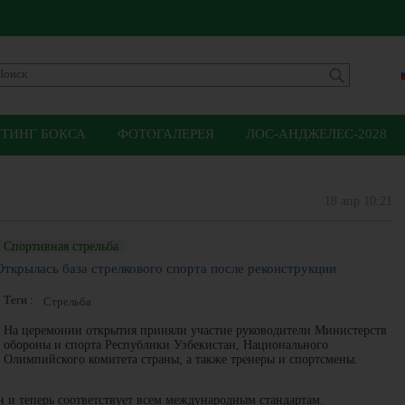
ЙТИНГ БОКСА
ФОТОГАЛЕРЕЯ
ЛОС-АНДЖЕЛЕС-2028
18 апр 10:21
Спортивная стрельба
Открылась база стрелкового спорта после реконструкции
Теги :
Стрельба
На церемонии открытия приняли участие руководители Министерств
обороны и спорта Республики Узбекистан, Национального
Олимпийского комитета страны, а также тренеры и спортсмены.
 и теперь соответствует всем международным стандартам.