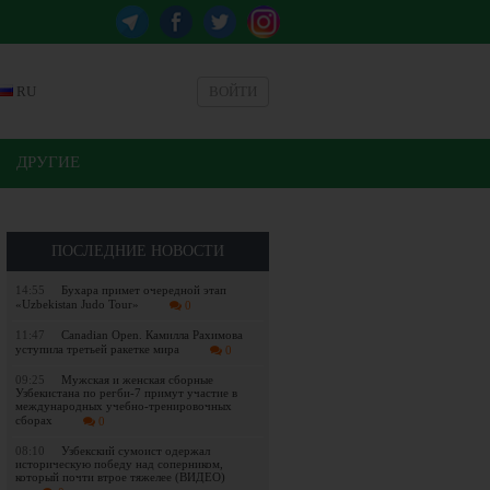
RU
ВОЙТИ
ДРУГИЕ
ПОСЛЕДНИЕ НОВОСТИ
14:55
Бухара примет очередной этап
«Uzbekistan Judo Tour»
0
11:47
Canadian Open. Камилла Рахимова
уступила третьей ракетке мира
0
09:25
Мужская и женская сборные
Узбекистана по регби-7 примут участие в
международных учебно-тренировочных
сборах
0
08:10
Узбекский сумоист одержал
историческую победу над соперником,
который почти втрое тяжелее (ВИДЕО)