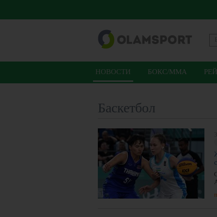
НОВОСТИ
БОКС/ММА
РЕ
Баскетбол
3
п