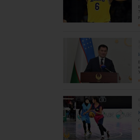
п
п
0
п