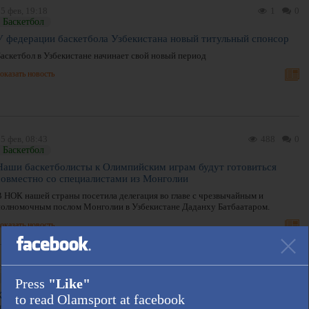
5 фев, 19:18
1
0
Баскетбол
У федерации баскетбола Узбекистана новый титульный спонсор
Баскетбол в Узбекистане начинает свой новый период
оказать новость
5 фев, 08:43
488
0
Баскетбол
Наши баскетболисты к Олимпийским играм будут готовиться
совместно со специалистами из Монголии
В НОК нашей страны посетила делегация во главе с чрезвычайным и
полномочным послом Монголии в Узбекистане Даданху Батбаатаром.
оказать новость
9 окт, 21:19
802
0
Это интересно!, Баскетбол
Press
"Like"
Король Джеймс, «Денвер» с Йокичем, мощный «Бостон» и ещё 11
to read Olamsport at facebook
причин для просмотра нового сезона НБА