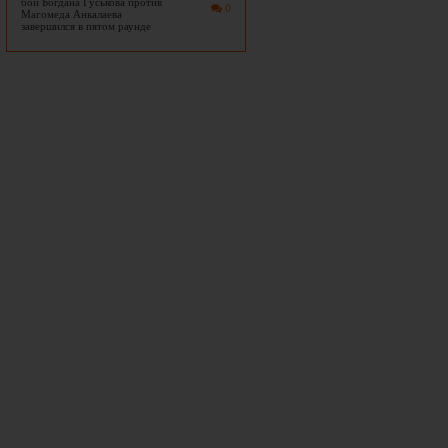
бой Богдана Гуськова против
0
Магомеда Анкалаева
завершился в пятом раунде