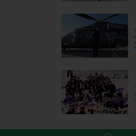
1
у
п
1
п