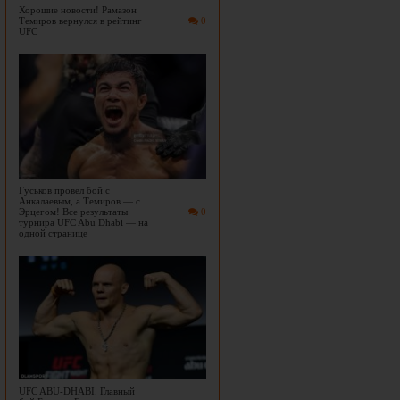
Хорошие новости! Рамазон
Темиров вернулся в рейтинг
0
UFC
Гуськов провел бой с
Анкалаевым, а Темиров — с
Эрцегом! Все результаты
0
турнира UFC Abu Dhabi — на
одной странице
UFC ABU-DHABI. Главный