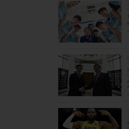
2
п
0
п
1