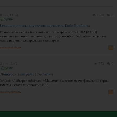
0 фев, 11:54
1238
0
Другие
Названа причина крушения вертолета Кобе Брайанта
Национальный совет по безопасности на транспорте США (NTSB)
становил, что пилот вертолета, в котором погиб Кобе Брайант, во время
полета нарушил федеральные стандарты.
оказать новость
2 окт, 13:42
772
0
Другие
«Лейкерс» выиграли 17-й титул
Сегодня «Лейкерс» обыграли «Майами» в шестом матче финальной серии
(106:93) и стали чемпионами НБА.
оказать новость