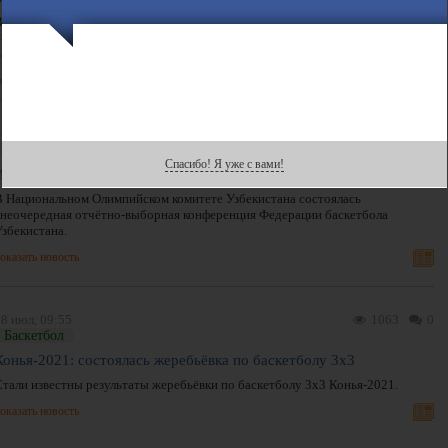
Впервые для читателей сайта Olamsport мы подготовили большое превью к
78-му сезону Национальной баскетбольной ассоциации. Евдоким Раимов
рассказывает: Что нужно ожидать от очередного сезона?
оказать новость
16 июн, 14:20
1381
0
Баскетбол
Спасибо! Я уже с вами!
Избран новый глава Федерации баскетбола Узбекистана
В Национальном Олимпийском комитете Узбекистана состоялась
внеочередная отчётно-выборная конференция Федерации баскетбола
Узбекистана.
оказать новость
8 июл, 09:55
1063
0
Баскетбол
Конья-2021: состоялась жеребьёвка по баскетболу 3х3
Стали известны результаты жеребьёвки по баскетболу 3х3 Конья-2021.
оказать новость