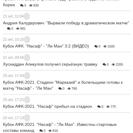
Кореи
0
830
21 окт, 11:04
Андрия Калудерович: "Вырвали победу в драматическом матче"
0
681
21 окт, 10:10
Кубок АФК. "Насаф" - "Ли Ман" 3:2 (ВИДЕО)
0
1500
21 окт, 09:56
Хусниддин Аликулов получил серьёзную травму
0
2200
20 окт, 17:44
Кубок АФК-2021. Стадион "Марказий" и болельщики готовы к
матчу "Насаф" - "Ли Ман"
0
790
20 окт, 17:21
Кубок АФК-2021. "Насаф" прибыл на стадион
0
775
20 окт, 17:13
Кубок АФК-2021. "Насаф" - "Ли Ман". Известны стартовые
составы команд
0
816