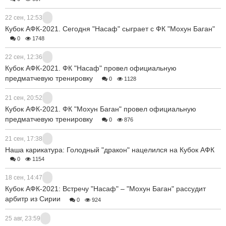
22 сен, 12:53
Кубок АФК-2021. Сегодня "Насаф" сыграет с ФК "Мохун Баган"
0
1748
22 сен, 12:36
Кубок АФК-2021. ФК "Насаф" провел официальную
предматчевую тренировку
0
1128
21 сен, 20:52
Кубок АФК-2021. ФК "Мохун Баган" провел официальную
предматчевую тренировку
0
876
21 сен, 17:38
Наша карикатура: Голодный "дракон" нацелился на Кубок АФК
0
1154
18 сен, 14:47
Кубок АФК-2021: Встречу "Насаф" – "Мохун Баган" рассудит
арбитр из Сирии
0
924
25 авг, 23:59