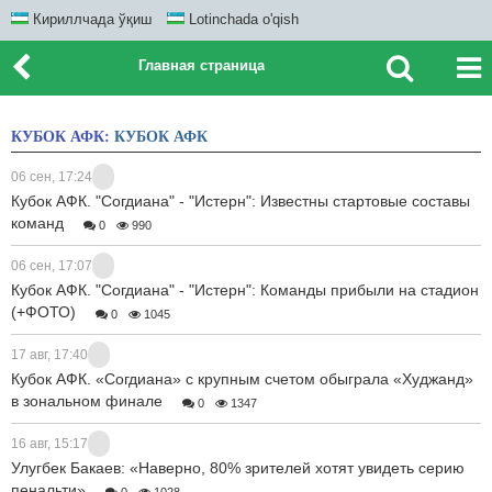
Кириллчада ўқиш
Lotinchada o'qish
Главная страница
КУБОК АФК:
КУБОК АФК
06 сен, 17:24
Кубок АФК. "Согдиана" - "Истерн": Известны стартовые составы
команд
0
990
06 сен, 17:07
Кубок АФК. "Согдиана" - "Истерн": Команды прибыли на стадион
(+ФОТО)
0
1045
17 авг, 17:40
Кубок АФК. «Согдиана» с крупным счетом обыграла «Худжанд»
в зональном финале
0
1347
16 авг, 15:17
Улугбек Бакаев: «Наверно, 80% зрителей хотят увидеть серию
пенальти»
0
1028