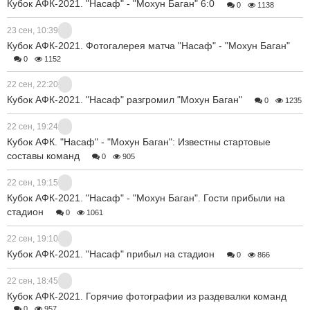
Кубок АФК-2021. "Насаф" - "Мохун Баган" 6:0
0
1138
23 сен, 10:39
Кубок АФК-2021. Фотогалерея матча "Насаф" - "Мохун Баган"
0
1152
22 сен, 22:20
Кубок АФК-2021. "Насаф" разгромил "Мохун Баган"
0
1235
22 сен, 19:24
Кубок АФК. "Насаф" - "Мохун Баган": Известны стартовые
составы команд
0
905
22 сен, 19:15
Кубок АФК-2021. "Насаф" - "Мохун Баган". Гости прибыли на
стадион
0
1061
22 сен, 19:10
Кубок АФК-2021. "Насаф" прибыл на стадион
0
866
22 сен, 18:45
Кубок АФК-2021. Горячие фотографии из раздевалки команд
0
957