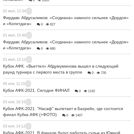
02 июл, 12:34
Фирдавс Абдусалимов: «Согдиана» намного сильнее «Дордоя»
и «Копетдага»
0
827
01 июл, 15:40
Фирдавс Абдусалимов: «Согдиана» намного сильнее «Дордоя»
и «Копетдага»
0
680
01 июл, 12:12
Кубок АФК. «Вьеттел» Абдумуминова вышел в следующий
раунд турнира с первого места в группе
0
735
05 ноя, 11:15
Кубок АФК-2021. Сегодня ФИНАЛ
0
1192
03 ноя, 16:15
Кубок АФК-2021. "Насаф" вылетает в Бахрейн, где состоится
финал Кубка АФК (+ФОТО)
0
1407
03 ноя, 14:12
Кубок АФК-2021. В финале будут работать судьи из Южной