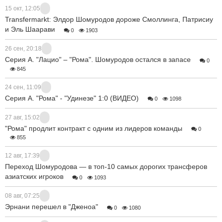
15 окт, 12:05
Transfermarkt: Элдор Шомуродов дороже Смоллинга, Патрисиу
и Эль Шаарави
0
1903
26 сен, 20:18
Серия А. "Лацио" – "Рома". Шомуродов остался в запасе
0
845
24 сен, 11:09
Серия А. "Рома" - "Удинезе" 1:0 (ВИДЕО)
0
1098
27 авг, 15:02
"Рома" продлит контракт с одним из лидеров команды
0
855
12 авг, 17:39
Переход Шомуродова — в топ-10 самых дорогих трансферов
азиатских игроков
0
1093
08 авг, 07:25
Эрнани перешел в "Дженоа"
0
1080