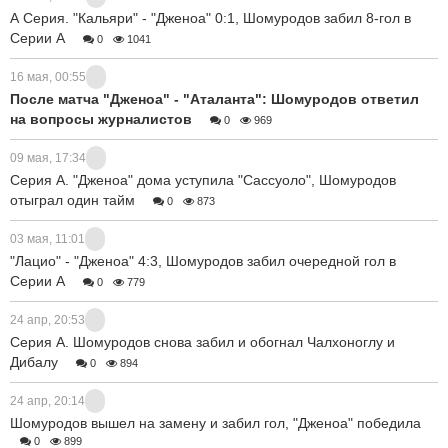
А Серия. "Кальяри" - "Дженоа" 0:1, Шомуродов забил 8-гол в
Серии А
0
1041
16 мая, 00:55
После матча "Дженоа" - "Аталанта": Шомуродов ответил
на вопросы журналистов
0
969
09 мая, 17:34
Серия А. "Дженоа" дома уступила "Сассуоло", Шомуродов
отыграл один тайм
0
873
03 мая, 11:01
"Лацио" - "Дженоа" 4:3, Шомуродов забил очередной гол в
Серии А
0
779
24 апр, 20:53
Серия А. Шомуродов снова забил и обогнал Чалхоноглу и
Дибалу
0
894
24 апр, 20:14
Шомуродов вышел на замену и забил гол, "Дженоа" победила
0
899