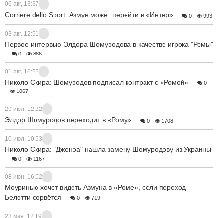
06 авг, 13:37
Corriere dello Sport: Азмун может перейти в «Интер»
0
993
03 авг, 12:51
Первое интервью Элдора Шомуродова в качестве игрока "Ромы"
0
886
01 авг, 16:55
Николо Скира: Шомуродов подписал контракт с «Ромой»
0
1067
29 июл, 12:32
Элдор Шомуродов переходит в «Рому»
0
1708
10 июл, 10:53
Николо Скира: "Дженоа" нашла замену Шомуродову из Украины
0
1167
08 июн, 16:02
Моуринью хочет видеть Азмуна в «Роме», если переход
Белотти сорвётся
0
719
23 мая, 12:19