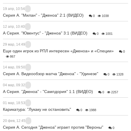
19 апр, 10:54
Серия A. "Милан" - "Дженоа" 2:1 (ВИДЕО)
0
1038
12 апр, 10:40
А Серия. "Ювентус" - "Дженоа" 3:1 (ВИДЕО)
0
1001
29 мар, 14:49
Еще один игрок из РПЛ интересен «Дженоа» и «Специи»
0
867
14 мар, 09:50
Серия А. Видеообзор матча "Дженоа" - "Удинезе"
0
1328
04 мар, 09:32
А Серия. "Дженоа" - "Сампдория" 1:1 (ВИДЕО)
0
2257
01 мар, 18:53
Карикатура: "Лукаку не остановить"
0
1988
20 фев, 12:45
Серия А. Сегодня "Дженоа" играет против "Вероны"
0