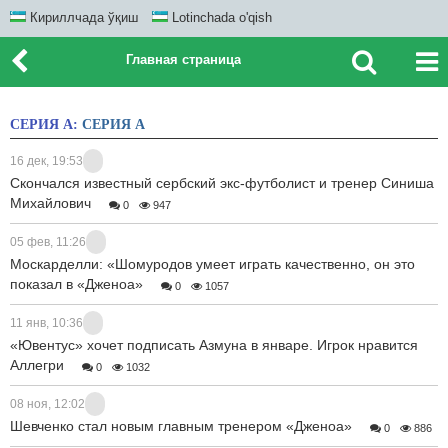
Кириллчада ўқиш
Lotinchada o'qish
Главная страница
СЕРИЯ А:
СЕРИЯ А
16 дек, 19:53
Скончался известный сербский экс-футболист и тренер Синиша
Михайлович
0
947
05 фев, 11:26
Москарделли: «Шомуродов умеет играть качественно, он это
показал в «Дженоа»
0
1057
11 янв, 10:36
«Ювентус» хочет подписать Азмуна в январе. Игрок нравится
Аллегри
0
1032
08 ноя, 12:02
Шевченко стал новым главным тренером «Дженоа»
0
886