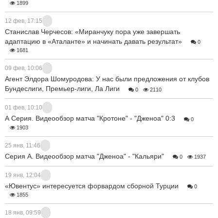
1899
12 фев, 17:15
Станислав Черчесов: «Миранчуку пора уже завершать
адаптацию в «Аталанте» и начинать давать результат»
0
1681
09 фев, 10:06
Агент Элдора Шомуродова: У нас были предложения от клубов
Бундеслиги, Премьер-лиги, Ла Лиги
0
2110
01 фев, 10:10
А Серия. Видеообзор матча "Кротоне" - "Дженоа" 0:3
0
1903
25 янв, 11:46
Серия А. Видеообзор матча "Дженоа" - "Кальяри"
0
1937
19 янв, 12:04
«Ювентус» интересуется форвардом сборной Турции
0
1855
18 янв, 09:59