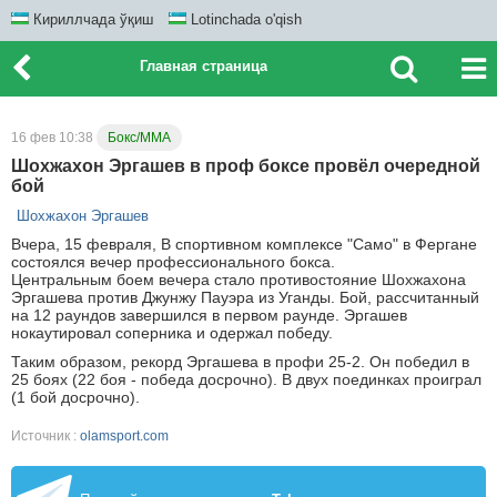
Кириллчада ўқиш
Lotinchada o'qish
Главная страница
16 фев 10:38
Бокс/ММА
Шохжахон Эргашев в проф боксе провёл очередной
бой
Шохжахон Эргашев
Вчера, 15 февраля, В спортивном комплексе "Само" в Фергане
состоялся вечер профессионального бокса.
Центральным боем вечера стало противостояние Шохжахона
Эргашева против Джунжу Пауэра из Уганды. Бой, рассчитанный
на 12 раундов завершился в первом раунде. Эргашев
нокаутировал соперника и одержал победу.
Таким образом, рекорд Эргашева в профи 25-2. Он победил в
25 боях (22 боя - победа досрочно). В двух поединках проиграл
(1 бой досрочно).
Источник :
olamsport.com