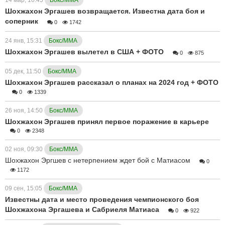
14 мар, 10:45
Бокс/ММА
Шохжахон Эргашев возвращается. Известна дата боя и
соперник
0
1742
24 янв, 15:31
Бокс/ММА
Шохжахон Эргашев вылетел в США + ФОТО
0
875
05 дек, 11:50
Бокс/ММА
Шохжахон Эргашев рассказал о планах на 2024 год + ФОТО
0
1339
26 ноя, 14:50
Бокс/ММА
Шохжахон Эргашев принял первое поражение в карьере
0
2348
02 ноя, 09:30
Бокс/ММА
Шохжахон Эргшев с нетерпением ждет бой с Матиасом
0
1172
09 сен, 15:05
Бокс/ММА
Известны дата и место проведения чемпионского боя
Шохжахона Эргашева и Сабриеля Матиаса
0
922