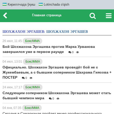
Кириллчада ўқиш
Lotinchada o'qish
Главная страница
ШОХЖАХОН ЭРГАШЕВ:
ШОХЖАХОН ЭРГАШЕВ
26 июл, 11:45
Бокс/ММА
Бой Шохжахона Эргашева против Марка Урванова
завершился уже в первом раунде
0
04 июл, 13:01
Бокс/ММА
Официально. Шохжахон Эргашев проведёт бой не с
Жукембаевым, а с бывшим соперником Шахрама Гиясова +
ПОСТЕР
0
24 июн, 17:17
Бокс/ММА
Следующим соперником Шохжахона Эргашева может стать
бывший чемпион мира
0
04 янв, 07:35
Бокс/ММА
Сегодня в Самарканде пройдет вечер профессионального