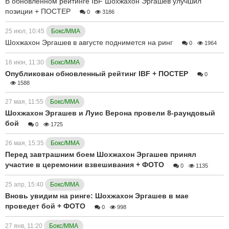
В обновленном рейтинге IBF Шохжахон Эргашев улучшил
позиции + ПОСТEР
0
3186
25 июл, 10:45
Бокс/ММА
Шохжахон Эргашев в августе поднимется на ринг
0
1964
16 июн, 11:30
Бокс/ММА
Опубликован обновленный рейтинг IBF + ПОСТЕР
0
1588
27 мая, 11:55
Бокс/ММА
Шохжахон Эргашев и Луис Верона провели 8-раундовый
бой
0
1725
26 мая, 15:35
Бокс/ММА
Перед завтрашним боем Шохжахон Эргашев принял
участие в церемонии взвешивания + ФОТО
0
1135
25 апр, 15:40
Бокс/ММА
Вновь увидим на ринге: Шохжахон Эргашев в мае
проведет бой + ФОТО
0
998
27 янв, 11:20
Бокс/ММА