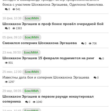
бокса с участием Шохжахона Эргашева, Одилхона Камолова.
0
541
16 фев, 10:38
Бокс/ММА
Шохжахон Эргашев в проф боксе провёл очередной бой
0
1363
05 фев, 09:10
Бокс/ММА
Сменился соперник Шохжахона Эргашева
0
706
23 янв, 09:50
Бокс/ММА
Шохжахон Эргашев 15 февраля поднимется на ринг
0
831
25 июн, 12:00
Бокс/ММА
Известны дата боя и соперник Шохжахона Эргашева
0
1297
29 мар, 08:05
Бокс/ММА
Шохжахон Эргашев в первом раунде нокаутировал
соперника
0
1040