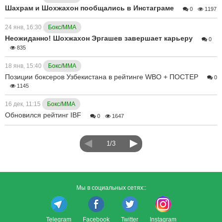
Шахрам и Шохжахон пообщались в Инстаграме
0
1197
24 янв, 16:30
Бокс/ММА
Неожиданно! Шохжахон Эргашев завершает карьеру
0
835
18 янв, 15:40
Бокс/ММА
Позиции боксеров Узбекистана в рейтинге WBО + ПОСТЕР
0
1145
16 дек, 11:15
Бокс/ММА
Обновился рейтинг IBF
0
1647
1/3
Мы в социальных сетях::
Telegram
Facebook
Twitter
Instagram