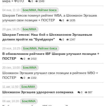
мира + ФОТО
0
1049
04 янв, 11:10
Бокс/ММА, Рейтинг бокса
Шахрам Гиясов покинул рейтинг WBА, а Шохжахон Эргашев
улучшил свои позиции + ПОСТЕР
0
1635
20 дек, 18:25
Бокс/ММА
Шахрам Гиясов: Наш бой с Шохжахоном Эргашевым
должен пройти на "Бунёдкоре"
0
1347
20 ноя, 10:25
Бокс/ММА, Рейтинг бокса
В обновленном рейтинге IBF Шахрам улучшил позиции +
ПОСТEР
0
1410
20 сен, 10:00
Бокс/ММА
Шохжахон Эргашев улучшил свои позиции в рейтинге WBО +
ПОСТЕР
0
1332
11 авг, 11:50
Бокс/ММА
Шохжахон Эргашев удосрочил соперника
0
887
06 авг, 10:20
Бокс/ММА