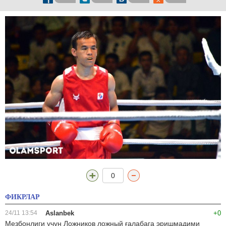
0
ФИКРЛАР
24/11 13:54
Aslanbek
+0
Мезбонлиги учун Ложников ложный ғалабага эришмадими