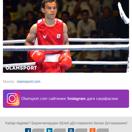
Манба :
olamsport.com
Olamsport.com сайтининг
Instagram
даги саҳифасини
кузатинг!
Хабар ёқдими? Биринчилардан бўлиб дўстларингиз билан ўртоқлашинг!