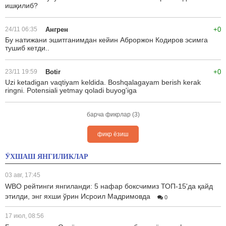
ишқилиб?
24/11 06:35
Ангрен
+0
Бу натижани эшитганимдан кейин Аброржон Кодиров эсимга
тушиб кетди..
23/11 19:59
Botir
+0
Uzi ketadigan vaqtiyam keldida. Boshqalagayam berish kerak
ringni. Potensiali yetmay qoladi buyog'iga
барча фикрлар (3)
фикр ёзиш
ЎХШАШ ЯНГИЛИКЛАР
03 авг, 17:45
WBO рейтинги янгиланди: 5 нафар боксчимиз ТОП-15'да қайд
этилди, энг яхши ўрин Исроил Мадримовда
0
17 июл, 08:56