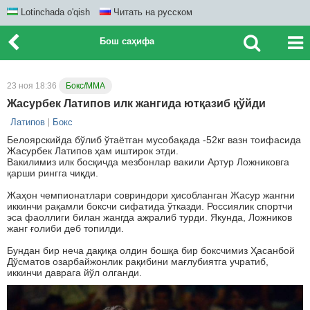
Lotinchada o'qish
Читать на русском
Бош саҳифа
23 ноя 18:36
Бокс/ММА
Жасурбек Латипов илк жангида ютқазиб қўйди
Латипов
Бокс
Белоярскийда бўлиб ўтаётган мусобақада -52кг вазн тоифасида
Жасурбек Латипов ҳам иштирок этди.
Вакилимиз илк босқичда мезбонлар вакили Артур Ложниковга
қарши рингга чиқди.
Жаҳон чемпионатлари совриндори ҳисобланган Жасур жангни
иккинчи рақамли боксчи сифатида ўтказди. Россиялик спортчи
эса фаоллиги билан жангда ажралиб турди. Якунда, Ложников
жанг ғолиби деб топилди.
Бундан бир неча дақиқа олдин бошқа бир боксчимиз Ҳасанбой
Дўсматов озарбайжонлик рақибини мағлубиятга учратиб,
иккинчи даврага йўл олганди.