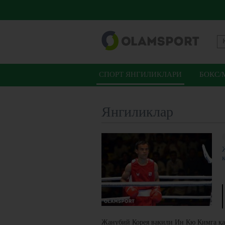
СПОРТ ЯНГИЛИКЛАРИ
БОКС/
Янгиликлар
Жанубий Корея вакили Ин Кю Кимга қар