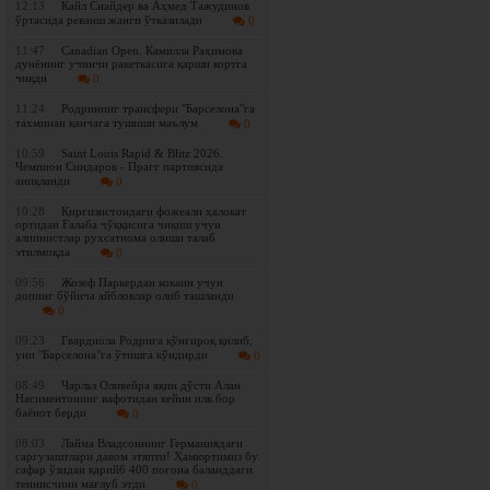
12:13
Кайл Снайдер ва Аҳмед Тажудинов
ўртасида реванш жанги ўтказилади
0
11:47
Canadian Open. Камилла Раҳимова
дунёнинг учинчи ракеткасига қарши кортга
чиқди
0
11:24
Родрининг трансфери "Барселона"га
тахминан қанчага тушиши маълум
0
10:59
Saint Louis Rapid & Blitz 2026.
Чемпион Синдаров - Прагг партиясида
аниқланди
0
10:28
Қирғизистондаги фожеали ҳалокат
ортидан Ғалаба чўққисига чиқиш учун
алпинистлар рухсатнома олиши талаб
этилмоқда
0
09:56
Жозеф Паркердан кокаин учун
допинг бўйича айбловлар олиб ташланди
0
09:23
Гвардиола Родрига қўнғироқ қилиб,
уни "Барселона"га ўтишга кўндирди
0
08:49
Чарльз Оливейра яқин дўсти Алан
Насиментонинг вафотидан кейин илк бор
баёнот берди
0
08:03
Лайма Владсоннинг Германиядаги
саргузаштлари давом этяпти! Ҳамюртимиз бу
сафар ўзидан қарийб 400 поғона баланддаги
теннисчини мағлуб этди
0