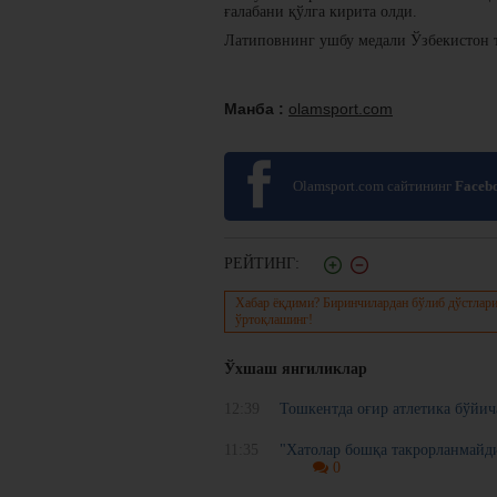
ғалабани қўлга кирита олди.
Латиповнинг ушбу медали Ўзбекистон 
Манба :
olamsport.com
Olamsport.com сайтининг
Faceb
РЕЙТИНГ:
Хабар ёқдими? Биринчилардан бўлиб дўстлари
ўртоқлашинг!
Ўхшаш янгиликлар
12:39
Тошкентда оғир атлетика бўйи
11:35
"Хатолар бошқа такрорланмайд
0