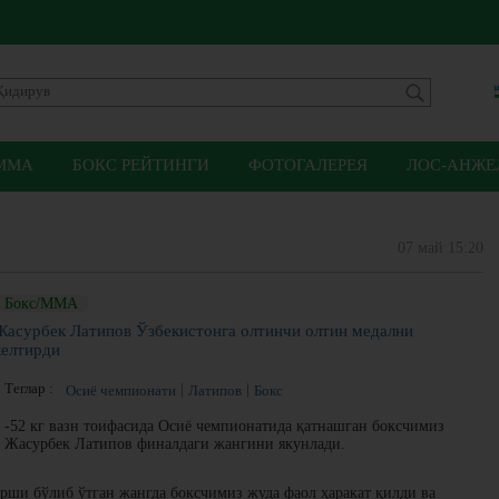
ММА
БОКС РЕЙТИНГИ
ФОТОГАЛЕРЕЯ
ЛОС-АНЖЕЛ
07 май 15:20
Бокс/ММА
Жасурбек Латипов Ўзбекистонга олтинчи олтин медални
келтирди
Теглар :
Осиё чемпионати
Латипов
Бокс
-52 кг вазн тоифасида Осиё чемпионатида қатнашган боксчимиз
Жасурбек Латипов финалдаги жангини якунлади.
ши бўлиб ўтган жангда боксчимиз жуда фаол ҳаракат қилди ва