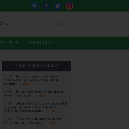
UZ
КИРИШ
ЕС-2028
БОШҚАЛАР
СЎНГГИ ЯНГИЛИКЛАР
14:19
Курашчиларимизни Хитойдаги
халқаро турнир ва машғулотлар йиғини
кутяпти
0
13:45
Конор Макгрегор: "Энди ҳақиқий
меҳнат бошланади"
0
13:08
Африка футбол конфедерацияси ЖЧ
ҳуқуқларини сотиш жанжали фонида
ФИФАни қўллаб-қувватлади
0
12:39
Тошкентда оғир атлетика бўйича
Осиё чемпионати бошланди
0