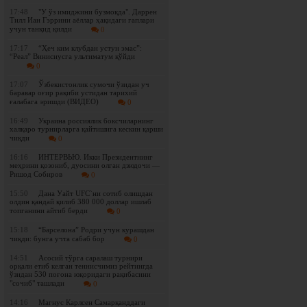
17:48
"У ўз имиджини бузмоқда". Даррен
Тилл Иан Гэррини аёллар ҳақидаги гаплари
учун танқид қилди
0
17:17
“Ҳеч ким клубдан устун эмас”:
“Реал” Винисиусга ультиматум қўйди
0
17:07
Ўзбекистонлик сумочи ўзидан уч
баравар оғир рақиби устидан тарихий
ғалабага эришди (ВИДЕО)
0
16:49
Украина россиялик боксчиларнинг
халқаро турнирларга қайтишига кескин қарши
чиқди
0
16:16
ИНТЕРВЬЮ. Икки Президентнинг
меҳрини қозониб, дуосини олган дзюдочи —
Ришод Собиров
0
15:50
Дана Уайт UFC`ни сотиб олишдан
олдин қандай қилиб 380 000 доллар ишлаб
топганини айтиб берди
0
15:18
“Барселона” Родри учун курашдан
чиқди: бунга учта сабаб бор
0
14:51
Асосий тўрга саралаш турнири
орқали етиб келган теннисчимиз рейтингда
ўзидан 530 поғона юқоридаги рақибасини
"сочиб" ташлади
0
14:16
Магнус Карлсен Самарқанддаги