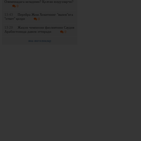
Олимпиадага келадими? Қолган юлдузларчи?
0
13:43
Перейра Жош Хокитнинг "вызов"ига
"ответ" қилди
0
13:20
Жаҳон чемпиони фаолиятини Саудия
Арабистонида давом эттиради
0
яна янгиликлар