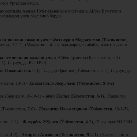
мов ўртасида кечди.
ҳамюртимиз Азамат Нуфтиллаев қозоғистонлик Айбек Ерметовга
ик камари учун баҳс олиб борди.
 чемпионлик камари учун:
Фазлиддин Мадраҳимов (Тожикистон,
тон, 9-2-1), (Мамажонов 4-раундда жароҳат сабабли жангни давом
да чемпионлик камари учун:
Айбек Ерметов (Қозоғистон, 5-1) -
-1)
, (2-раундда КО-ТКО);
 (Тожикистон, 6-1)
- Сардор Эркинов (Ўзбекистон, 3-1), (2-раундда
ғистон, 13-8) -
Ҳикматилло Абдуллаев (Ўзбекистон, 9-3-2)
а (Бразилия, 10-10-1) -
Абай Жалал (Қозоғистон, 8-1)
, (Ҳакамлар
Тожикистон, 7-6) -
Жаҳонгир Нажметдинов (Ўзбекистон, 13-8-2)
,
тон, 1-1) -
Жасурбек Жўраев (Ўзбекистон, 4-2)
, (2-раундда КО-ТКО
сия, 4-2) -
Амирхон Атахонов (Тожикистон, 9-4-1)
, (Ҳакамларнинг