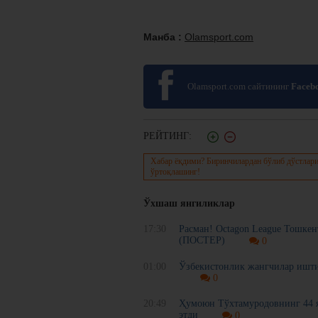
Манба :
Olamsport.com
Olamsport.com сайтининг
Faceb
РЕЙТИНГ:
Хабар ёқдими? Биринчилардан бўлиб дўстлари
ўртоқлашинг!
Ўхшаш янгиликлар
17:30
Расман! Octagon League Тошке
(ПОСТЕР)
0
01:00
Ўзбекистонлик жангчилар ишти
0
20:49
Ҳумоюн Тўхтамуродовнинг 44 я
этди
0