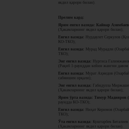
якдил қарори билан).
Прелим кард:
Ярим енгил вазнда:
Кайнар Азимбаев 
(Ҳакамларнинг якдил қарори билан);
Енгил вазнда:
Нурдаулет Серкулов (Қоз
КО-ТКО);
Енгил вазнда:
Мурад Мурадли (Озарбай
ТКО);
Энг енгил вазнда:
Нургиса Галимжанов 
(Рақиб 1-раунддан кейин жангни давом 
Енгил вазнда:
Мурат Аҳмедов (Озарбай
сабмишен орқали);
Энг енгил вазнда:
Габидулла Миржашев
(Ҳакамларнинг якдил қарори билан);
Ярим ўрта вазнда:
Тимур Мадияров (Қ
раундда КО-ТКО);
Енгил вазнда:
Ниҳат Керимов (Озарбай
ТКО);
Ўта енгил вазнда:
Куштарбек Бегалиев 
(Ҳакамларнинг якдил қарори билан).