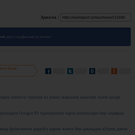
Ҳавола :
ook
даги саҳифасини кузатинг!
нгиз билан
нтдаги кейинги турнири ва унинг марказий жангини эълон қилди
рокидаги Octagon 89 турнирининг барча натижалари бир саҳифада
шар бразилиялик рақибга қарши жанги бир дақиқадан кўпроқ давом