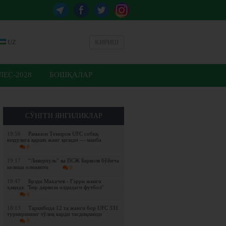
UZ
КИРИШ
ЕС-2028
БОШҚАЛАР
СЎНГГИ ЯНГИЛИКЛАР
19:56
Рамазон Темиров UFC собиқ
юлдузига қарши жанг қилади — манба
0
19:17
“Ливерпуль” ва ПСЖ Барколя бўйича
келиша олмаяпти
0
18:47
Брэди Махачев - Гэрри жанги
ҳақида: "Бир дарвоза олдидаги футбол"
0
18:13
Таркибида 12 та жанги бор UFC 331
турнирининг тўлиқ карди тасдиқланди
0