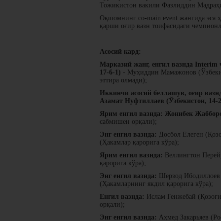
Тожикистон вакили Фазлиддин Мадраҳи
Оқшомнинг co-main event жангида эса 
қарши оғир вазн тоифасидаги чемпионл
Асосий кард:
Марказий жанг, енгил вазнда Interim
17-6-1)
- Муҳиддин Мамажонов (Ўзбекис
эттира олмади);
Иккинчи асосий беллашув, оғир вазн
Азамат Нуфтиллаев (Ўзбекистон, 14-2
Ярим енгил вазнда:
Жонибек Жабборов
сабмишен орқали);
Энг енгил вазнда:
Досбол Елеген (Қозо
(Ҳакамлар қарорига кўра);
Ярим енгил вазнда:
Веллингтон Перейр
қарорига кўра);
Энг енгил вазнда:
Шерзод Ибодиллоев (
(Ҳакамларнинг якдил қарорига кўра);
Енгил вазнда:
Ислам Генжебай (Қозоғис
орқали);
Энг енгил вазнда:
Аҳмед Закарьяев (Рос