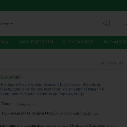
ММА
БОКС РЕЙТИНГИ
ФОТОГАЛЕРЕЯ
ЛОС-АНЖЕЛ
14 июн 01:43
Бокс/ММА
Муҳиддин Мамажонов, Азамат Нуфтиллаев, Жаҳонгир
Нажмиддинов ва бошқа юлдузлар жанг қилган Octagon 87
турнирининг барча натижалари бир саҳифада
Теглар :
Octagon 87
Тошкентда ММА бўйича Octagon 87 турнири ўтказилди.
нлик таниқли аралаш якка кураш устаси Муҳиддин Мамажонов ва