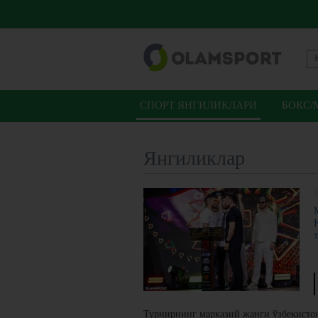
СПОРТ ЯНГИЛИКЛАРИ
БОКС/
Янгиликлар
Турнирнинг марказий жанги ўзбекисто