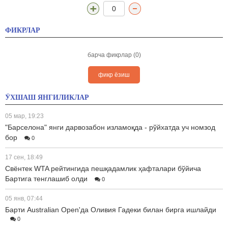
0
ФИКРЛАР
барча фикрлар (0)
фикр ёзиш
ЎХШАШ ЯНГИЛИКЛАР
05 мар, 19:23
"Барселона" янги дарвозабон изламоқда - рўйхатда уч номзод
бор
0
17 сен, 18:49
Свёнтек WTA рейтингида пешқадамлик ҳафталари бўйича
Бартига тенглашиб олди
0
05 янв, 07:44
Барти Australian Open'да Оливия Гадеки билан бирга ишлайди
0