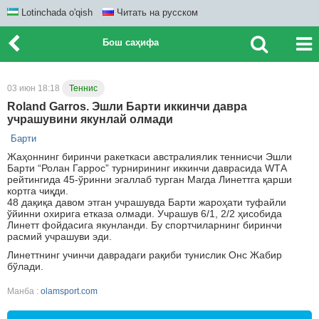
Lotinchada o'qish
Читать на русском
Бош саҳифа
03 июн 18:18
Теннис
Roland Garros. Эшли Барти иккинчи давра
учрашувини якунлай олмади
Барти
Жаҳоннинг биринчи ракеткаси австралиялик теннисчи Эшли
Барти “Ролан Гаррос” турнирининг иккинчи даврасида WТА
рейтингида 45-ўринни эгаллаб турган Магда Линеттга қарши
кортга чиқди.
48 дақиқа давом этган учрашувда Барти жароҳати туфайли
ўйинни охирига етказа олмади. Учрашув 6/1, 2/2 ҳисобида
Линетт фойдасига якунланди. Бу спортчиларнинг биринчи
расмий учрашуви эди.
Линеттнинг учинчи даврадаги рақиби тунислик Онс Жабир
бўлади.
Манба :
olamsport.com