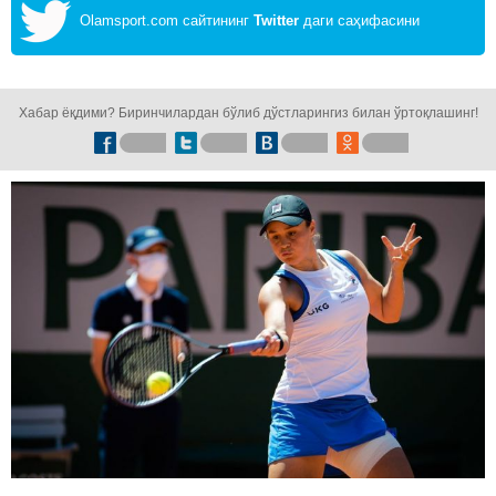
Olamsport.com сайтининг
Twitter
даги саҳифасини
кузатинг!
Хабар ёқдими? Биринчилардан бўлиб дўстларингиз билан ўртоқлашинг!