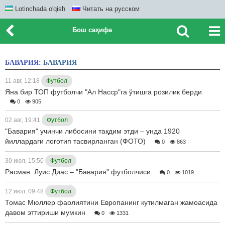
Lotinchada o'qish
Читать на русском
Бош саҳифа
БАВАРИЯ:
БАВАРИЯ
11 авг, 12:18
Футбол
Яна бир ТОП футболчи "Ал Насср"га ўтишга розилик берди
0
905
02 авг, 19:41
Футбол
"Бавария" учинчи либосини тақдим этди – унда 1920
йиллардаги логотип тасвирланган (ФОТО)
0
863
30 июл, 15:50
Футбол
Расман: Луис Диас – "Бавария" футболчиси
0
1019
12 июл, 09:48
Футбол
Томас Мюллер фаолиятини Европанинг кутилмаган жамоасида
давом эттириши мумкин
0
1331