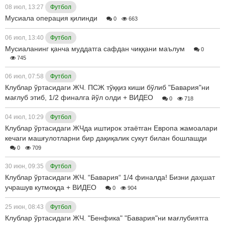
08 июл, 13:27
Футбол
Мусиала операция қилинди
0
663
06 июл, 13:40
Футбол
Мусиаланинг қанча муддатга сафдан чиққани маълум
0
745
06 июл, 07:58
Футбол
Клублар ўртасидаги ЖЧ. ПСЖ тўққиз киши бўлиб "Бавария"ни
мағлуб этиб, 1/2 финалга йўл олди + ВИДЕО
0
718
04 июл, 10:29
Футбол
Клублар ўртасидаги ЖЧда иштирок этаётган Европа жамоалари
кечаги машғулотларни бир дақиқалик сукут билан бошлашди
0
709
30 июн, 09:35
Футбол
Клублар ўртасидаги ЖЧ. “Бавария“ 1/4 финалда! Бизни даҳшат
учрашув кутмоқда + ВИДЕО
0
904
25 июн, 08:43
Футбол
Клублар ўртасидаги ЖЧ. "Бенфика" "Бавария"ни мағлубиятга