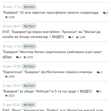
26 янв, 17:12
Футбол
"Бавария" 10 млн евролик трансферни амалга оширмоқда
0
1190
23 янв, 08:47
Футбол
ЕЧЛ. "Бавария"да йирик мағлубият, "Арсенал" ва "Милан"да
ғалаба ва бошқа натижалар + ВИДЕО
0
1195
10 янв, 17:16
Футбол
"Бавария" Мюллер билан шартномани узайтириш учун шарт
қўйди
0
1576
23 дек, 10:05
Футбол
"Барселона" "Бавария" футболчисини текинга олмоқчи
0
1204
21 дек, 10:25
Футбол
"Бавария" ўз уйида "Лейпциг"га 5 та гол урди + ВИДЕО
0
1016
11 дек, 07:01
Футбол
ЕЧЛ. "Реал" "Аталанта"ни, "Байер" эса "Интер"ни мағлуб этди,