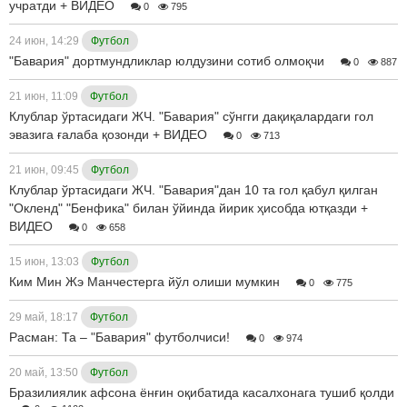
учратди + ВИДЕО
0
795
24 июн, 14:29
Футбол
"Бавария" дортмундликлар юлдузини сотиб олмоқчи
0
887
21 июн, 11:09
Футбол
Клублар ўртасидаги ЖЧ. "Бавария" сўнгги дақиқалардаги гол
эвазига ғалаба қозонди + ВИДЕО
0
713
21 июн, 09:45
Футбол
Клублар ўртасидаги ЖЧ. "Бавария"дан 10 та гол қабул қилган
"Окленд" "Бенфика" билан ўйинда йирик ҳисобда ютқазди +
ВИДЕО
0
658
15 июн, 13:03
Футбол
Ким Мин Жэ Манчестерга йўл олиши мумкин
0
775
29 май, 18:17
Футбол
Расман: Та – "Бавария" футболчиси!
0
974
20 май, 13:50
Футбол
Бразилиялик афсона ёнғин оқибатида касалхонага тушиб қолди