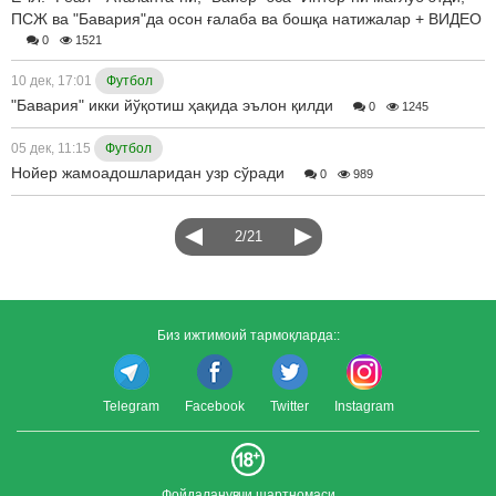
ПСЖ ва "Бавария"да осон ғалаба ва бошқа натижалар + ВИДЕО
0
1521
10 дек, 17:01
Футбол
"Бавария" икки йўқотиш ҳақида эълон қилди
0
1245
05 дек, 11:15
Футбол
Нойер жамоадошларидан узр сўради
0
989
2/21
Биз ижтимоий тармоқларда::
Telegram
Facebook
Twitter
Instagram
Фойдаланувчи шартномаси