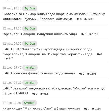
16 мар, 18:35
Футбол
"Бавария"га Неймар билан ёзда шартнома имзолашни таклиф
қилишмаган. Ҳужумчи Европага қайтмоқчи
0
1208
12 мар, 19:25
Футбол
"Арсенал" "Бавария" юлдузини нишонга олди
0
1319
12 мар, 09:20
Футбол
ЕЧЛ. ПСЖ "Ливерпул"ни мусобақадан чиқариб юборди,
"Барселона", "Бавария" ва "Интер" ҳам чорак финалда
0
947
22 фев, 07:49
Футбол
ЕЧЛ. Нимчорак финал тақвими тасдиқланди
0
1105
13 фев, 08:37
Футбол
ЕЧЛ. "Бавария" меҳмонда ғалаба қозонди, "Милан" эса мағлуб
бўлди + ВИДЕО
0
962
27 янв, 13:28
Футбол
Киммих ҳам "Манчестер Сити"га ўтиши мумкин
0
1094