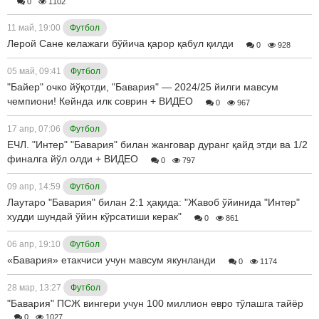
0
1102
11 май, 19:00
Футбол
Лерой Сане келажаги бўйича қарор қабул қилди
0
928
05 май, 09:41
Футбол
"Байер" очко йўқотди, "Бавария" — 2024/25 йилги мавсум
чемпиони! Кейнда илк соврин + ВИДЕО
0
967
17 апр, 07:06
Футбол
ЕЧЛ. "Интер" "Бавария" билан жанговар дуранг қайд этди ва 1/2
финалга йўл олди + ВИДЕО
0
797
09 апр, 14:59
Футбол
Лаутаро "Бавария" билан 2:1 ҳақида: "Жавоб ўйинида "Интер"
худди шундай ўйин кўрсатиши керак"
0
861
06 апр, 19:10
Футбол
«Бавария» етакчиси учун мавсум якунланди
0
1174
28 мар, 13:27
Футбол
"Бавария" ПСЖ вингери учун 100 миллион евро тўлашга тайёр
0
1027