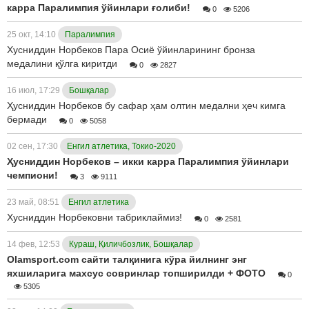
карра Паралимпия ўйинлари ғолиби!
0
5206
25 окт, 14:10
Паралимпия
Хусниддин Норбеков Пара Осиё ўйинларининг бронза
медалини қўлга киритди
0
2827
16 июл, 17:29
Бошқалар
Ҳусниддин Норбеков бу сафар ҳам олтин медални ҳеч кимга
бермади
0
5058
02 сен, 17:30
Енгил атлетика, Токио-2020
Ҳусниддин Норбеков – икки карра Паралимпия ўйинлари
чемпиони!
3
9111
23 май, 08:51
Енгил атлетика
Хусниддин Норбековни табриклаймиз!
0
2581
14 фев, 12:53
Кураш, Қиличбозлик, Бошқалар
Olamsport.com сайти талқинига кўра йилнинг энг
яхшиларига махсус совринлар топширилди + ФОТО
0
5305