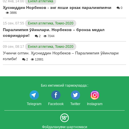
02 янв, 14:00
Енгил атлетика
Ҳусниддин Норбеков - энг яхши эркак паралимпиячи
0
3886
15 сен, 07:55
Енгил атлетика, Токио-2020
Паралимпия ўйинлари. Норбеков – бронза медал
совриндори!
2
7044
09 сен, 08:17
Енгил атлетика, Токио-2020
Учинчи олтин. Ҳусниддин Норбеков – Паралимпия ўйинлари
ғолиби!
2
12881
Биз ижтимоий тармоқларда::
Telegram
Facebook
Twitter
Instagram
Фойдаланувчи шартномаси