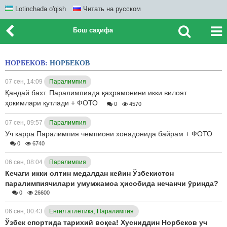
Lotinchada o'qish
Читать на русском
Бош саҳифа
НОРБЕКОВ:
НОРБЕКОВ
07 сен, 14:09
Паралимпия
Қандай бахт. Паралимпиада қаҳрамонини икки вилоят
ҳокимлари қутлади + ФОТО
0
4570
07 сен, 09:57
Паралимпия
Уч карра Паралимпия чемпиони хонадонида байрам + ФОТО
0
6740
06 сен, 08:04
Паралимпия
Кечаги икки олтин медалдан кейин Ўзбекистон
паралимпиячилари умумжамоа ҳисобида нечанчи ўринда?
0
26600
06 сен, 00:43
Енгил атлетика, Паралимпия
Ўзбек спортида тарихий воқеа! Хусниддин Норбеков уч