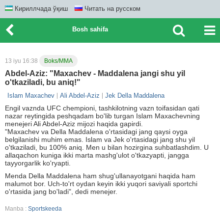
Кириллчада ўқиш
Читать на русском
Bosh sahifa
13 iyu 16:38
Boks/MMA
Abdel-Aziz: "Maxachev - Maddalena jangi shu yil
o'tkaziladi, bu aniq!"
Islam Maxachev
Ali Abdel-Aziz
Jek Della Maddalena
Engil vaznda UFC chempioni, tashkilotning vazn toifasidan qati
nazar reytingida peshqadam bo'lib turgan Islam Maxachevning
menejeri Ali Abdel-Aziz mijozi haqida gapirdi.
"Maxachev va Della Maddalena o'rtasidagi jang qaysi oyga
belgilanishi muhim emas. Islam va Jek o'rtasidagi jang shu yil
o'tkaziladi, bu 100% aniq. Men u bilan hozirgina suhbatlashdim. U
allaqachon kuniga ikki marta mashg'ulot o'tkazyapti, jangga
tayyorgarlik ko'ryapti.
Menda Della Maddalena ham shug'ullanayotgani haqida ham
malumot bor. Uch-to'rt oydan keyin ikki yuqori saviyali sportchi
o'rtasida jang bo'ladi", dedi menejer.
Manba :
Sportskeeda