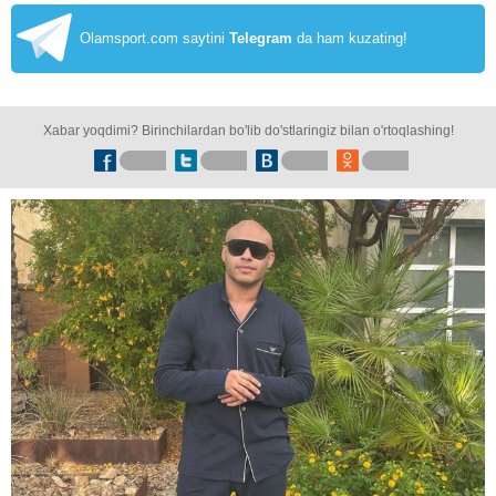
Olamsport.com saytini
Telegram
da ham kuzating!
Xabar yoqdimi? Birinchilardan bo'lib do'stlaringiz bilan o'rtoqlashing!