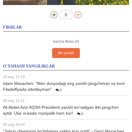
0
FIKRLAR
barcha fikrlar (0)
fikr yozish
O’XSHASH YANGILIKLAR
10 avg, 10:19
Islam Maxachev: "Men dunyodagi eng yaxshi jangchiman va buni
Filadelfiyada isbotlayman"
0
09 avg, 12:31
Ali Abdel-Aziz AQSH Prezidenti yaxshi ko'radigan ikki jangchini
aytdi. Ular orasida rossiyalik ham bor!
0
09 avg, 09:44
"Jahon chempioni bo'lishimga sakkiz kun qoldi" - Gerri Maxachev